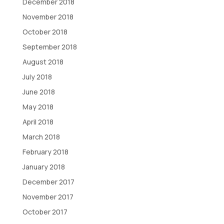
December 2018
November 2018
October 2018
September 2018
August 2018
July 2018
June 2018
May 2018
April 2018
March 2018
February 2018
January 2018
December 2017
November 2017
October 2017