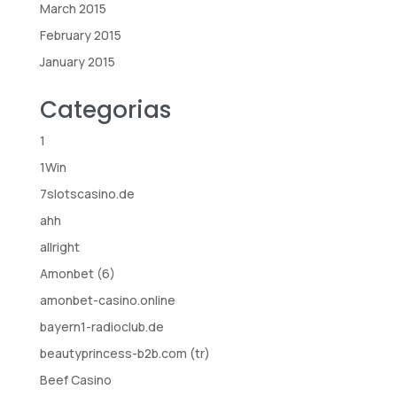
March 2015
February 2015
January 2015
Categorias
1
1Win
7slotscasino.de
ahh
allright
Amonbet (6)
amonbet-casino.online
bayern1-radioclub.de
beautyprincess-b2b.com (tr)
Beef Casino