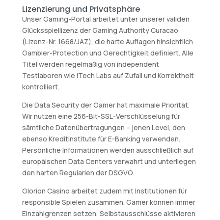
Lizenzierung und Privatsphäre
Unser Gaming-Portal arbeitet unter unserer validen
Glücksspiellizenz der Gaming Authority Curacao
(Lizenz-Nr. 1668/JAZ), die harte Auflagen hinsichtlich
Gambler-Protection und Gerechtigkeit definiert. Alle
Titel werden regelmäßig von independent
Testlaboren wie iTech Labs auf Zufall und Korrektheit
kontrolliert.
Die Data Security der Gamer hat maximale Priorität.
Wir nutzen eine 256-Bit-SSL-Verschlüsselung für
sämtliche Datenübertragungen – jenen Level, den
ebenso Kreditinstitute für E-Banking verwenden.
Persönliche Informationen werden ausschließlich auf
europäischen Data Centers verwahrt und unterliegen
den harten Regularien der DSGVO.
Glorion Casino arbeitet zudem mit Institutionen für
responsible Spielen zusammen. Gamer können immer
Einzahlgrenzen setzen, Selbstausschlüsse aktivieren