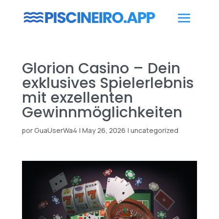
Glorion Casino – Dein
exklusives Spielerlebnis
mit exzellenten
Gewinnmöglichkeiten
por
GuaUserWa4
|
May 26, 2026
|
uncategorized