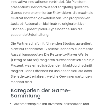
innovative Innovationen verbindet. Die Plattform
präsentiert über dreitausend sorgfältig gewählte
Games von renommierten Entwicklern, die maximale
Qualitätsnormen gewährleisten. Von progressiven
Jackpot-Automaten bis hinab zu originalen Live-
Tischen – jeder Spieler-Typ findet bei uns die
passende Unterhaltung.
Die Partnerschaft mit führenden Studios garantiert
nicht nur technische Exzellenz, sondern zudem faire
Auszahlungsquoten. Die Return-to-Player-Werte
(Ertrag to Nutzer) rangieren durchschnittlich bei 96,5
Prozent, was erheblich über dem Marktdurchschnitt
rangiert. Jene Offenheit ist uns essenziell, auf dass
Sie jederzeit erfahren, welche Gewinnerwartungen
machbar sind.
Kategorien der Game-
Sammlung
Automatenspiele mit diversen Risikostufen und