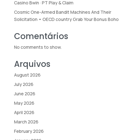
Casino Bwin · PT Play & Claim
Cosmic One-Armed Bandit Machines And Their
Solicitation • OECD country Grab Your Bonus Boho
Comentários
No comments to show.
Arquivos
August 2026
July 2026
June 2026
May 2026
April 2026
March 2026
February 2026