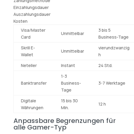
Zahlungsmethode
Einzahlungsdauer
Auszahlungsdauer
Kosten
Visa/Master
3 bis 5
Unmittelbar
Card
Business-Tage
Skrill E-
vierundzwanzig
Unmittelbar
Wallet
h
Neteller
Instant
24 Std.
1-3
Banktransfer
Business-
3-7 Werktage
Tage
Digitale
15 bis 30
12 h
Währungen
Min.
Anpassbare Begrenzungen für
alle Gamer-Typ