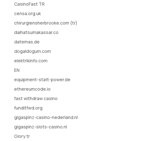
CasinoFast TR
censa.org.uk
chirurgiensherbrooke.com (tr)
daihatsumakassar.co
datemas.de
dogaldogum.com
elektrikinfo.com
EN
equipment-statt-power.de
ethereumcode.io
fast withdraw casino
funditfwd.org
gigaspinz-casino-nederland.nl
gigaspinz-slots-casino.nl
Glory tr