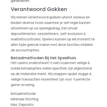
garanderen.
Verantwoord Gokken
Wij nemen verantwoord gokken uiterst serieus en
bieden diverse tools waarmee je zelf regie kunnen
uitoefenen op uw speelgedrag. Dat omvat
depositlimieten, sessietimers, self-exclusion &
realiteitscontroles. Spelers kunnen op elk moment te
allen tijde gebruik maken met deze functies middels
de accountopties.
Betaalmethoden Bij Het Speelhuis
Het casino ondersteunt ‘n ruim scala met veilige &
solide betaalopties welke specifiek zijn afgestemd
op de Hollandse markt. Wij snappen opdat vlugge &
veilige transacties essentieel zijn voor ‘n perfecte
game-ervaring.
Betaalmethode
Minimale Storting
Max. Deposito