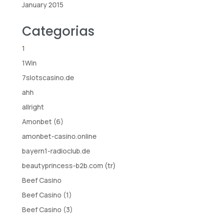
January 2015
Categorias
1
1Win
7slotscasino.de
ahh
allright
Amonbet (6)
amonbet-casino.online
bayern1-radioclub.de
beautyprincess-b2b.com (tr)
Beef Casino
Beef Casino (1)
Beef Casino (3)