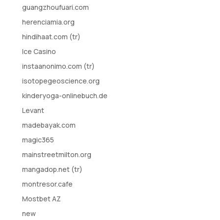
guangzhoufuari.com
herenciamia.org
hindihaat.com (tr)
Ice Casino
instaanonimo.com (tr)
isotopegeoscience.org
kinderyoga-onlinebuch.de
Levant
madebayak.com
magic365
mainstreetmilton.org
mangadop.net (tr)
montresor.cafe
Mostbet AZ
new