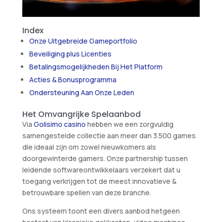
Index
Onze Uitgebreide Gameportfolio
Beveiliging plus Licenties
Betalingsmogelijkheden Bij Het Platform
Acties & Bonusprogramma
Ondersteuning Aan Onze Leden
Het Omvangrijke Spelaanbod
Via
Golisimo casino
hebben we een zorgvuldig
samengestelde collectie aan meer dan 3.500 games
die ideaal zijn om zowel nieuwkomers als
doorgewinterde gamers. Onze partnership tussen
leidende softwareontwikkelaars verzekert dat u
toegang verkrijgen tot de meest innovatieve &
betrouwbare spellen van deze branche.
Ons systeem toont een divers aanbod hetgeen