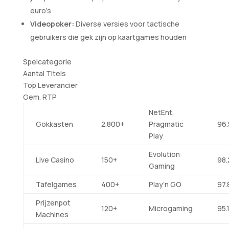
euro’s
Videopoker:
Diverse versies voor tactische
gebruikers die gek zijn op kaartgames houden
Spelcategorie
Aantal Titels
Top Leverancier
Gem. RTP
NetEnt,
Gokkasten
2.800+
Pragmatic
96
Play
Evolution
Live Casino
150+
98
Gaming
Tafelgames
400+
Play’n GO
97
Prijzenpot
120+
Microgaming
95.
Machines