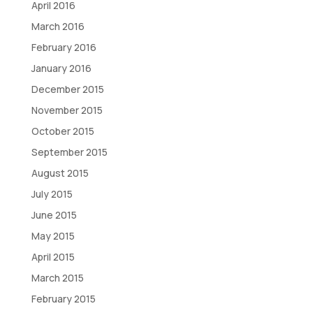
April 2016
March 2016
February 2016
January 2016
December 2015
November 2015
October 2015
September 2015
August 2015
July 2015
June 2015
May 2015
April 2015
March 2015
February 2015