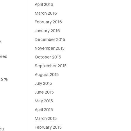
April 2016
March 2016
February 2016
January 2016
December 2015
x
November 2015
près
October 2015
September 2015
August 2015
s
5 %
July 2015
June 2015
May 2015
April 2015
March 2015
February 2015
ou