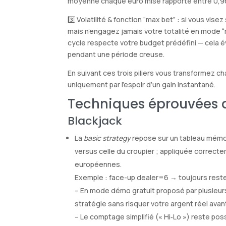
moyenne chaque euro misé rapporte entre 0,96 
3️⃣ Volatilité & fonction “max bet” : si vous vis
mais n’engagez jamais votre totalité en mode “ma
cycle respecte votre budget prédéfini — cela é
pendant une période creuse.
En suivant ces trois piliers vous transformez c
uniquement par l’espoir d’un gain instantané.
Techniques éprouvées au
Blackjack
La
basic strategy
repose sur un tableau mémor
versus celle du croupier ; appliquée correct
européennes.
Exemple : face-up dealer=6 → toujours rester 
– En mode démo gratuit proposé par plusieu
stratégie sans risquer votre argent réel avan
– Le comptage simplifié (« Hi‑Lo ») reste po