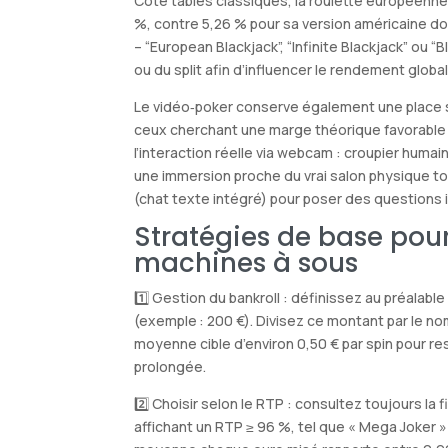
Côté tables classiques, la roulette européenne 
%, contre 5,26 % pour sa version américaine dot
– “European Blackjack”, “Infinite Blackjack” ou
ou du split afin d’influencer le rendement glob
Le vidéo‑poker conserve également une place so
ceux cherchant une marge théorique favorable s
l’interaction réelle via webcam : croupier humai
une immersion proche du vrai salon physique tou
(chat texte intégré) pour poser des questions
Stratégies de base pou
machines à sous
1️⃣ Gestion du bankroll : définissez au préalab
(exemple : 200 €). Divisez ce montant par le no
moyenne cible d’environ 0,50 € par spin pour r
prolongée.
2️⃣ Choisir selon le RTP : consultez toujours la 
affichant un RTP ≥ 96 %, tel que « Mega Joker »