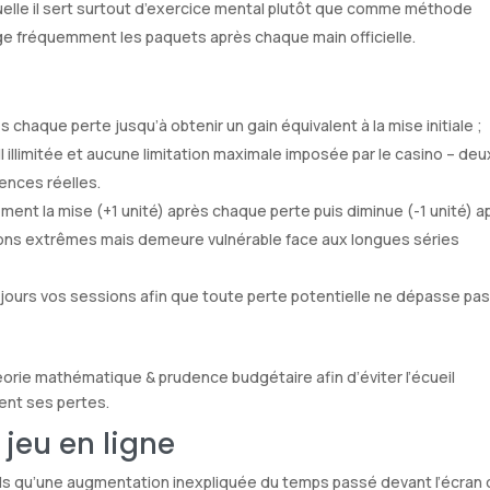
tuelle il sert surtout d’exercice mental plutôt que comme méthode
ge fréquemment les paquets après chaque main officielle.
 chaque perte jusqu’à obtenir un gain équivalent à la mise initiale ;
 illimitée et aucune limitation maximale imposée par le casino – deu
ences réelles.
t la mise (+1 unité) après chaque perte puis diminue (-1 unité) a
tions extrêmes mais demeure vulnérable face aux longues séries
oujours vos sessions afin que toute perte potentielle ne dépasse pa
orie mathématique & prudence budgétaire afin d’éviter l’écueil
ent ses pertes.
jeu en ligne
els qu’une augmentation inexpliquée du temps passé devant l’écran 