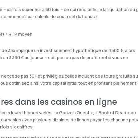
– parfois supérieur à 50 fois – ce qui rend difficile la liquidation du 
s commencez par calculer le coût réel du bonus :
ver) ÷ RTP moyen
r de 35x implique un investissement hypothétique de 3 500 €, alors
n 3 360 € au joueur – soit peu ou pas de profit réel si vous ne
 n’excède pas 30× et privilégiez celles incluant des tours gratuits su
s optimisez ainsi votre capital initial tout en profitant pleinement
ires dans les casinos en ligne
râce à leurs thèmes variés – « Gonzo’s Quest », « Book of Dead » ou
ontournables avec plusieurs dizaines de lignes payantes chacune pou
ois six chiffres.