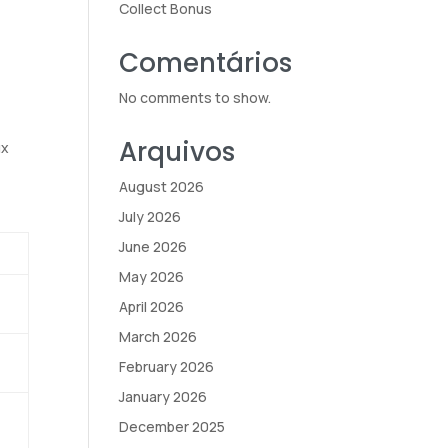
Collect Bonus
Comentários
No comments to show.
Arquivos
ux
August 2026
July 2026
June 2026
May 2026
April 2026
March 2026
February 2026
January 2026
December 2025