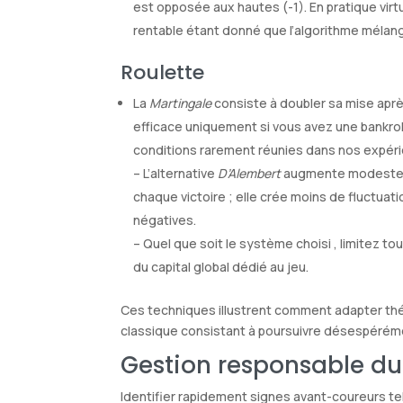
est opposée aux hautes (-1). En pratique vir
rentable étant donné que l’algorithme mélan
Roulette
La
Martingale
consiste à doubler sa mise après
efficace uniquement si vous avez une bankroll
conditions rarement réunies dans nos expéri
– L’alternative
D’Alembert
augmente modestemen
chaque victoire ; elle crée moins de fluctua
négatives.
– Quel que soit le système choisi , limitez t
du capital global dédié au jeu.
Ces techniques illustrent comment adapter thé
classique consistant à poursuivre désespérém
Gestion responsable du 
Identifier rapidement signes avant-coureurs t