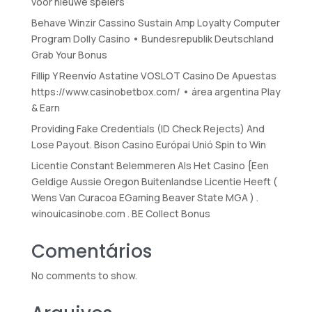
voor nieuwe spelers
Behave Winzir Cassino Sustain Amp Loyalty Computer
Program Dolly Casino • Bundesrepublik Deutschland
Grab Your Bonus
Fillip Y Reenvío Astatine VOSLOT Casino De Apuestas
https://www.casinobetbox.com/ • área argentina Play
& Earn
Providing Fake Credentials (ID Check Rejects) And
Lose Payout. Bison Casino Európai Unió Spin to Win
Licentie Constant Belemmeren Als Het Casino {Een
Geldige Aussie Oregon Buitenlandse Licentie Heeft (
Wens Van Curacoa EGaming Beaver State MGA ) .
winouicasinobe.com . BE Collect Bonus
Comentários
No comments to show.