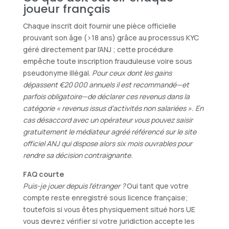
joueur français
Chaque inscrit doit fournir une pièce officielle
prouvant son âge (>18 ans) grâce au processus KYC
géré directement par l’ANJ ; cette procédure
empêche toute inscription frauduleuse voire sous
pseudonyme illégal.
Pour ceux dont les gains
dépassent €20 000 annuels il est recommandé—et
parfois obligatoire—de déclarer ces revenus dans la
catégorie « revenus issus d’activités non salariées ». En
cas désaccord avec un opérateur vous pouvez saisir
gratuitement le médiateur agréé référencé sur le site
officiel ANJ qui dispose alors six mois ouvrables pour
rendre sa décision contraignante.
FAQ courte
Puis-je jouer depuis l’étranger ?
Oui tant que votre
compte reste enregistré sous licence française;
toutefois si vous êtes physiquement situé hors UE
vous devrez vérifier si votre juridiction accepte les