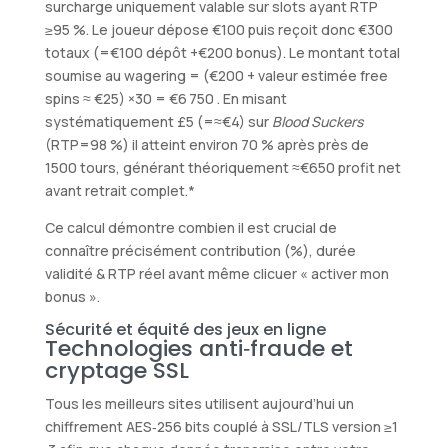
surcharge uniquement valable sur slots ayant RTP
≥95 %. Le joueur dépose €100 puis reçoit donc €300
totaux (=€100 dépôt +€200 bonus). Le montant total
soumise au wagering = (€200 + valeur estimée free
spins ≈ €25) ×30 = €6 750 . En misant
systématiquement £5 (=≈€4) sur
Blood Suckers
(RTP=98 %) il atteint environ 70 % après près de
1500 tours, générant théoriquement ≈€650 profit net
avant retrait complet.*
Ce calcul démontre combien il est crucial de
connaître précisément contribution (%), durée
validité & RTP réel avant même clicuer « activer mon
bonus ».
Sécurité et équité des jeux en ligne
Technologies anti‑fraude et
cryptage SSL
Tous les meilleurs sites utilisent aujourd’hui un
chiffrement AES‑256 bits couplé à SSL/TLS version ≥1​