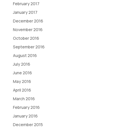
February 2017
January 2017
December 2016
November 2016
October 2016
September 2016
August 2016
July 2016
June 2016
May 2016
April 2016
March 2016
February 2016
January 2016
December 2015