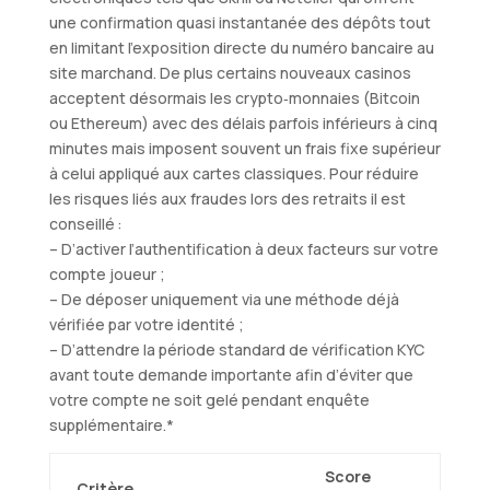
une confirmation quasi instantanée des dépôts tout
en limitant l’exposition directe du numéro bancaire au
site marchand. De plus certains nouveaux casinos
acceptent désormais les crypto‑monnaies (Bitcoin
ou Ethereum) avec des délais parfois inférieurs à cinq
minutes mais imposent souvent un frais fixe supérieur
à celui appliqué aux cartes classiques. Pour réduire
les risques liés aux fraudes lors des retraits il est
conseillé :
– D’activer l’authentification à deux facteurs sur votre
compte joueur ;
– De déposer uniquement via une méthode déjà
vérifiée par votre identité ;
– D’attendre la période standard de vérification KYC
avant toute demande importante afin d’éviter que
votre compte ne soit gelé pendant enquête
supplémentaire.*
Score
Critère