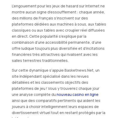
L’engouement pour les jeux de hasard sur Internet ne
montre aucun signe d’essoufflement : chaque année,
des millions de Français s’inscrivent sur des
plateformes dédiées aux machines à sous, aux tables
classiques ou aux tables avec croupier réel diffusées
en direct. Cette popularité s’explique par la
combinaison d’une accessibilité permanente, d’une
offre ludique toujours plus diversifiée et d’incitations
financières très attractives qui rivalisent avec les
salles terrestres traditionnelles.
Sur cette dynamique s’appuie Basketnews.Net, un
site indépendant spécialisé dans les revues
détaillées et les classements objectifs des
plateformes de jeu ! Vous y trouverez chaque jour
une analyse complète du
nouveau casino en ligne
ainsi que des comparatifs pertinents qui aident les
joueurs à choisir intelligemment leurs espaces de
divertissement virtuel tout en restant protégés par la