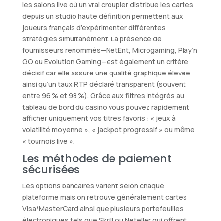
les salons live où un vrai croupier distribue les cartes
depuis un studio haute définition permettent aux
joueurs français d’expérimenter différentes
stratégies simultanément. La présence de
fournisseurs renommés—NetEnt, Microgaming, Play’n
GO ou Evolution Gaming—est également un critère
décisif car elle assure une qualité graphique élevée
ainsi qu’un taux RTP déclaré transparent (souvent
entre 96 % et 98 %). Grâce aux filtres intégrés au
tableau de bord du casino vous pouvez rapidement
afficher uniquement vos titres favoris : « jeux à
volatilité moyenne », « jackpot progressif » ou même
« tournois live ».
Les méthodes de paiement
sécurisées
Les options bancaires varient selon chaque
plateforme mais on retrouve généralement cartes
Visa/MasterCard ainsi que plusieurs portefeuilles
électroniques tels que Skrill ou Neteller qui offrent