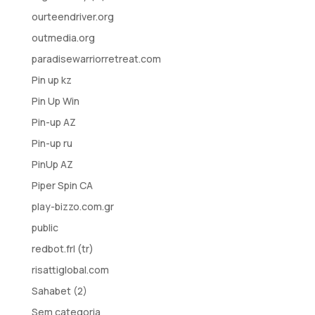
ourteendriver.org
outmedia.org
paradisewarriorretreat.com
Pin up kz
Pin Up Win
Pin-up AZ
Pin-up ru
PinUp AZ
Piper Spin CA
play-bizzo.com.gr
public
redbot.frl (tr)
risattiglobal.com
Sahabet (2)
Sem categoria