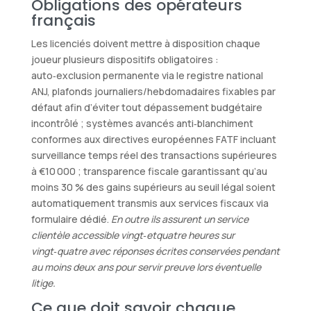
Obligations des opérateurs
français
Les licenciés doivent mettre à disposition chaque
joueur plusieurs dispositifs obligatoires :
auto‑exclusion permanente via le registre national
ANJ, plafonds journaliers/hebdomadaires fixables par
défaut afin d’éviter tout dépassement budgétaire
incontrôlé ; systèmes avancés anti‑blanchiment
conformes aux directives européennes FATF incluant
surveillance temps réel des transactions supérieures
à €10 000 ; transparence fiscale garantissant qu’au
moins 30 % des gains supérieurs au seuil légal soient
automatiquement transmis aux services fiscaux via
formulaire dédié.
En outre ils assurent un service
clientèle accessible vingt‑et­quatre heures sur
vingt‑quatre avec réponses écrites conservées pendant
au moins deux ans pour servir preuve lors éventuelle
litige.
Ce que doit savoir chaque