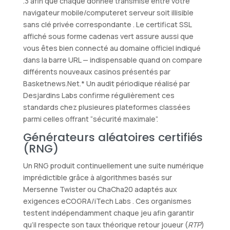
.3 afin que chaque donnée transmise entre votre
navigateur mobile/computeret serveur soit illisible
sans clé privée correspondante . Le certificat SSL
affiché sous forme cadenas vert assure aussi que
vous êtes bien connecté au domaine officiel indiqué
dans la barre URL — indispensable quand on compare
différents nouveaux casinos présentés par
Basketnews.Net.* Un audit périodique réalisé par
Desjardins Labs confirme régulièrement ces
standards chez plusieures plateformes classées
parmi celles offrant “sécurité maximale”.
Générateurs aléatoires certifiés
(RNG)
Un RNG produit continuellement une suite numérique
imprédictible grâce à algorithmes basés sur
Mersenne Twister ou ChaCha20 adaptés aux
exigences eCOGRA/iTech Labs . Ces organismes
testent indépendamment chaque jeu afin garantir
qu’il respecte son taux théorique retour joueur (
RTP
)