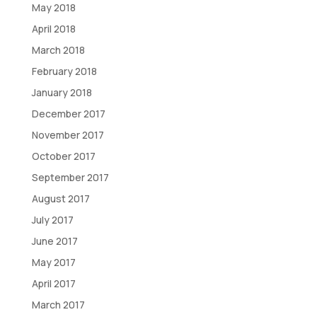
May 2018
April 2018
March 2018
February 2018
January 2018
December 2017
November 2017
October 2017
September 2017
August 2017
July 2017
June 2017
May 2017
April 2017
March 2017