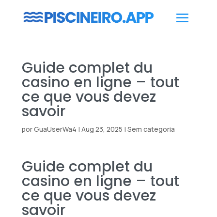
Guide complet du
casino en ligne – tout
ce que vous devez
savoir
por
GuaUserWa4
|
Aug 23, 2025
|
Sem categoria
Guide complet du
casino en ligne – tout
ce que vous devez
savoir