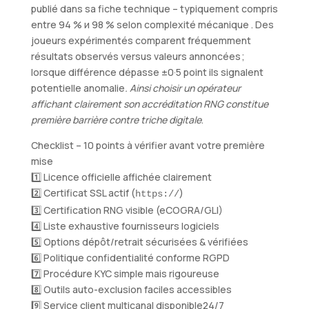
publié dans sa fiche technique – typiquement compris
entre 94 % и 98 % selon complexité mécanique . Des
joueurs expérimentés comparent fréquemment
résultats observés versus valeurs annoncées ;
lorsque différence dépasse ±0·5 point ils signalent
potentielle anomalie
. Ainsi choisir un opérateur
affichant clairement son accréditation RNG constitue
première barrière contre triche digitale
.
Checklist – 10 points à vérifier avant votre première
mise
1️⃣ Licence officielle affichée clairement
2️⃣ Certificat SSL actif (
)
https://
3️⃣ Certification RNG visible (eCOGRA/GLI)
4️⃣ Liste exhaustive fournisseurs logiciels
5️⃣ Options dépôt/retrait sécurisées & vérifiées
6️⃣ Politique confidentialité conforme RGPD
7️⃣ Procédure KYC simple mais rigoureuse
8️⃣ Outils auto-exclusion faciles accessibles
9️⃣ Service client multicanal disponible24/7