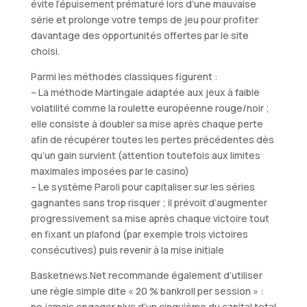
évite l’épuisement prématuré lors d’une mauvaise
série et prolonge votre temps de jeu pour profiter
davantage des opportunités offertes par le site
choisi.
Parmi les méthodes classiques figurent :
– La méthode Martingale adaptée aux jeux à faible
volatilité comme la roulette européenne rouge/noir ;
elle consiste à doubler sa mise après chaque perte
afin de récupérer toutes les pertes précédentes dès
qu’un gain survient (attention toutefois aux limites
maximales imposées par le casino)
– Le système Paroli pour capitaliser sur les séries
gagnantes sans trop risquer ; il prévoit d’augmenter
progressivement sa mise après chaque victoire tout
en fixant un plafond (par exemple trois victoires
consécutives) puis revenir à la mise initiale
Basketnews.Net recommande également d’utiliser
une règle simple dite « 20 % bankroll per session » :
ne jamais engager plus d’un cinquième du capital total