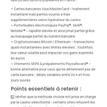
• Cartes bancaires Visa/MasterCard – traitement
instantané mais parfois soumis à frais
supplémentaires selon l’opérateur du casino
• Portefeuilles électroniques PayPal®, Skrill®,
Neteller® – rapidité élevée et anonymat partiel grâce
au masquage partiel du numéro bancaire
• Cryptomonnaies Bitcoin / Ethereum – transactions
quasi‑instantanées avec limites élevées ; toutefois
leur valeur volatile peut impacter vos gains exprimés
en euros
• Virements SEPA & prépaiements Paysafecard® –
bonne alternative pour ceux qui ne détiennent pas de
carte bancaire ; délais variables entre 24 h et trois
jours ouvrés
Points essentiels à retenir :
1️⃣ Vérifier que la méthode choisie est prise en charge
par le casino sélectionné ; certains sites refusent les