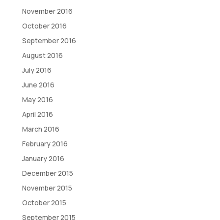
November 2016
October 2016
September 2016
August 2016
July 2016
June 2016
May 2016
April 2016
March 2016
February 2016
January 2016
December 2015
November 2015
October 2015
September 2015