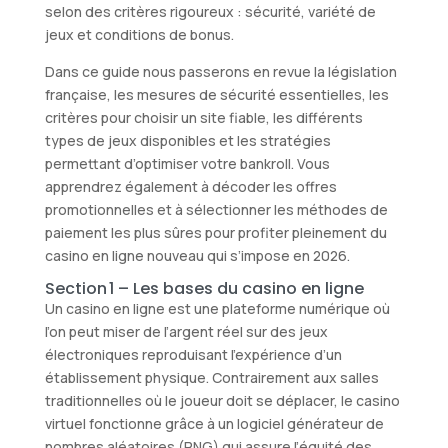
selon des critères rigoureux : sécurité, variété de
jeux et conditions de bonus.
Dans ce guide nous passerons en revue la législation
française, les mesures de sécurité essentielles, les
critères pour choisir un site fiable, les différents
types de jeux disponibles et les stratégies
permettant d’optimiser votre bankroll. Vous
apprendrez également à décoder les offres
promotionnelles et à sélectionner les méthodes de
paiement les plus sûres pour profiter pleinement du
casino en ligne nouveau qui s’impose en 2026.
Section 1 – Les bases du casino en ligne
Un casino en ligne est une plateforme numérique où
l’on peut miser de l’argent réel sur des jeux
électroniques reproduisant l’expérience d’un
établissement physique. Contrairement aux salles
traditionnelles où le joueur doit se déplacer, le casino
virtuel fonctionne grâce à un logiciel générateur de
nombres aléatoires (RNG) qui assure l’équité des