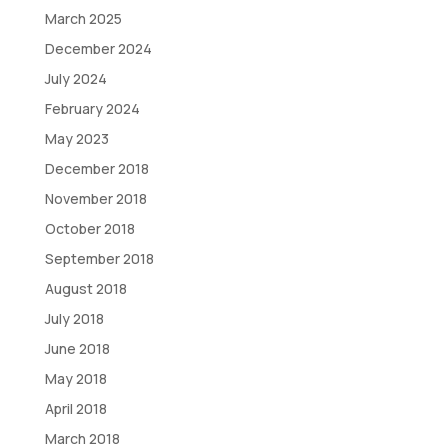
March 2025
December 2024
July 2024
February 2024
May 2023
December 2018
November 2018
October 2018
September 2018
August 2018
July 2018
June 2018
May 2018
April 2018
March 2018