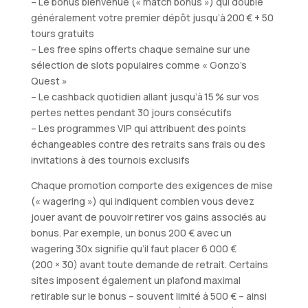
– Le bonus bienvenue (« match bonus ») qui double
généralement votre premier dépôt jusqu’à 200 € + 50
tours gratuits
– Les free spins offerts chaque semaine sur une
sélection de slots populaires comme « Gonzo’s
Quest »
– Le cashback quotidien allant jusqu’à 15 % sur vos
pertes nettes pendant 30 jours consécutifs
– Les programmes VIP qui attribuent des points
échangeables contre des retraits sans frais ou des
invitations à des tournois exclusifs
Chaque promotion comporte des exigences de mise
(« wagering ») qui indiquent combien vous devez
jouer avant de pouvoir retirer vos gains associés au
bonus. Par exemple, un bonus 200 € avec un
wagering 30x signifie qu’il faut placer 6 000 €
(200 × 30) avant toute demande de retrait. Certains
sites imposent également un plafond maximal
retirable sur le bonus – souvent limité à 500 € – ainsi