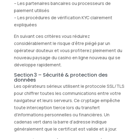
– Les partenaires bancaires ou processeurs de
paiement utilisés
– Les procédures de vérification KYC clairement
expliquées
En suivant ces critères vous réduirez
considérablement le risque d’être piégé par un
opérateur douteux et vous profiterez pleinement du
nouveau paysage du casino en ligne nouveau qui se
développe rapidement.
Section 3 – Sécurité & protection des
données
Les opérateurs sérieux utilisent le protocole SSL/TLS
pour chiffrer toutes les communications entre votre
navigateur et leurs serveurs. Ce cryptage empêche
toute interception tierce lors du transfert
d’informations personnelles ou financières. Un
cadenas vert dans la barre d’adresse indique
généralement que le certificat est valide et à jour.