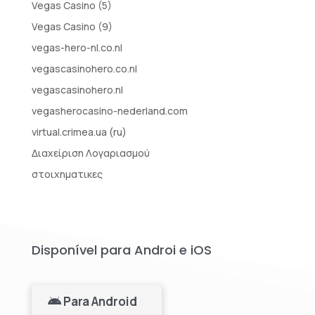
Vegas Casino (5)
Vegas Casino (9)
vegas-hero-nl.co.nl
vegascasinohero.co.nl
vegascasinohero.nl
vegasherocasino-nederland.com
virtual.crimea.ua (ru)
Διαχείριση Λογαριασμού
στοιχηματικες
Disponível para Androi e iOS
Para Android