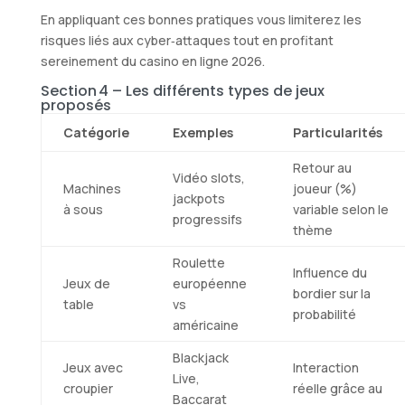
En appliquant ces bonnes pratiques vous limiterez les
risques liés aux cyber‑attaques tout en profitant
sereinement du casino en ligne 2026.
Section 4 – Les différents types de jeux
proposés
Catégorie
Exemples
Particularités
Retour au
Vidéo slots,
Machines
joueur (%)
jackpots
à sous
variable selon le
progressifs
thème
Roulette
Influence du
Jeux de
européenne
bordier sur la
table
vs
probabilité
américaine
Blackjack
Jeux avec
Interaction
Live,
croupier
réelle grâce au
Baccarat