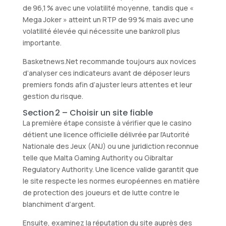
de 96,1 % avec une volatilité moyenne, tandis que «
Mega Joker » atteint un RTP de 99 % mais avec une
volatilité élevée qui nécessite une bankroll plus
importante.
Basketnews.Net recommande toujours aux novices
d’analyser ces indicateurs avant de déposer leurs
premiers fonds afin d’ajuster leurs attentes et leur
gestion du risque.
Section 2 – Choisir un site fiable
La première étape consiste à vérifier que le casino
détient une licence officielle délivrée par l’Autorité
Nationale des Jeux (ANJ) ou une juridiction reconnue
telle que Malta Gaming Authority ou Gibraltar
Regulatory Authority. Une licence valide garantit que
le site respecte les normes européennes en matière
de protection des joueurs et de lutte contre le
blanchiment d’argent.
Ensuite, examinez la réputation du site auprès des