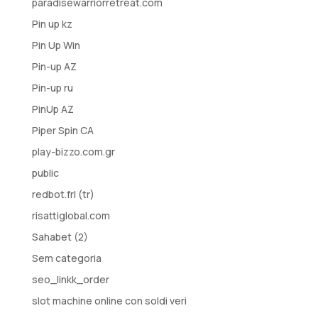
paradisewarriorretreat.com
Pin up kz
Pin Up Win
Pin-up AZ
Pin-up ru
PinUp AZ
Piper Spin CA
play-bizzo.com.gr
public
redbot.frl (tr)
risattiglobal.com
Sahabet (2)
Sem categoria
seo_linkk_order
slot machine online con soldi veri