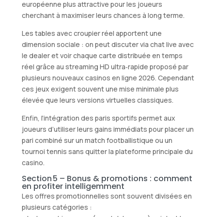
européenne plus attractive pour les joueurs
cherchant à maximiser leurs chances à long terme.
Les tables avec croupier réel apportent une
dimension sociale : on peut discuter via chat live avec
le dealer et voir chaque carte distribuée en temps
réel grâce au streaming HD ultra‑rapide proposé par
plusieurs nouveaux casinos en ligne 2026. Cependant
ces jeux exigent souvent une mise minimale plus
élevée que leurs versions virtuelles classiques.
Enfin, l’intégration des paris sportifs permet aux
joueurs d’utiliser leurs gains immédiats pour placer un
pari combiné sur un match footballistique ou un
tournoi tennis sans quitter la plateforme principale du
casino.
Section 5 – Bonus & promotions : comment
en profiter intelligemment
Les offres promotionnelles sont souvent divisées en
plusieurs catégories :