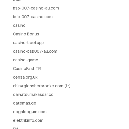
bsb-007-casino-au.com
bsb-007-casino.com
casino
Casino Bonus
casino-beef.app
casino-bsb007-au.com
casino-game
CasinoFast TR
censa.org.uk
chirurgiensherbrooke.com (tr)
daihatsumakassar.co
datemas.de
dogaldogum.com
elektrikinfo.com
EN