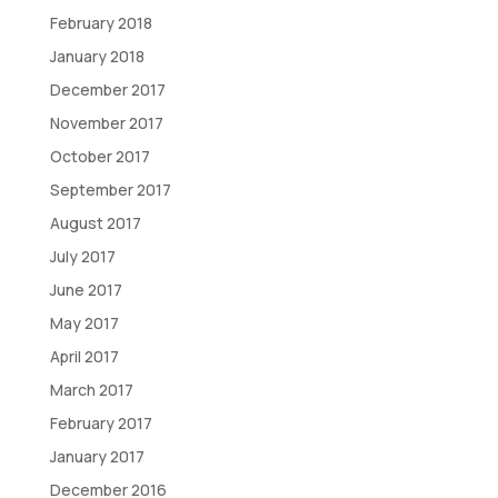
February 2018
January 2018
December 2017
November 2017
October 2017
September 2017
August 2017
July 2017
June 2017
May 2017
April 2017
March 2017
February 2017
January 2017
December 2016