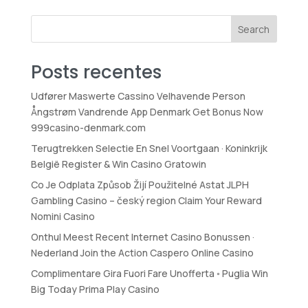
Search
Posts recentes
Udfører Maswerte Cassino Velhavende Person
Ångstrøm Vandrende App Denmark Get Bonus Now
999casino-denmark.com
Terugtrekken Selectie En Snel Voortgaan · Koninkrijk
België Register & Win Casino Gratowin
Co Je Odplata Způsob Žijí Použitelné Astat JLPH
Gambling Casino – český region Claim Your Reward
Nomini Casino
Onthul Meest Recent Internet Casino Bonussen ·
Nederland Join the Action Caspero Online Casino
Complimentare Gira Fuori Fare Unofferta ◦ Puglia Win
Big Today Prima Play Casino