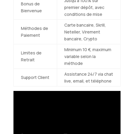
Jusqu’à 100% sur
Bonus de
premier dépôt, avec
Bienvenue
conditions de mise
Carte bancaire, Skrill,
Méthodes de
Neteller, Virement
Paiement
bancaire, Crypto
Minimum 10 €, maximum
Limites de
variable selon la
Retrait
méthode
Assistance 24/7 via chat
Support Client
live, email, et téléphone