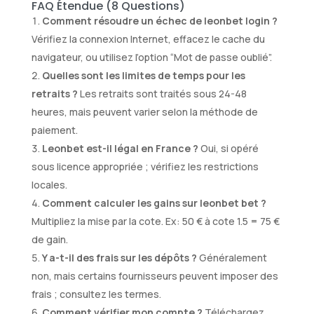
FAQ Étendue (8 Questions)
Comment résoudre un échec de leonbet login ?
Vérifiez la connexion Internet, effacez le cache du
navigateur, ou utilisez l’option “Mot de passe oublié”.
Quelles sont les limites de temps pour les
retraits ?
Les retraits sont traités sous 24-48
heures, mais peuvent varier selon la méthode de
paiement.
Leonbet est-il légal en France ?
Oui, si opéré
sous licence appropriée ; vérifiez les restrictions
locales.
Comment calculer les gains sur leonbet bet ?
Multipliez la mise par la cote. Ex: 50 € à cote 1.5 = 75 €
de gain.
Y a-t-il des frais sur les dépôts ?
Généralement
non, mais certains fournisseurs peuvent imposer des
frais ; consultez les termes.
Comment vérifier mon compte ?
Téléchargez