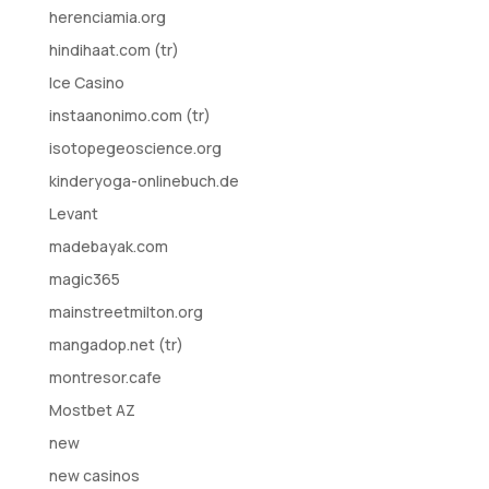
herenciamia.org
hindihaat.com (tr)
Ice Casino
instaanonimo.com (tr)
isotopegeoscience.org
kinderyoga-onlinebuch.de
Levant
madebayak.com
magic365
mainstreetmilton.org
mangadop.net (tr)
montresor.cafe
Mostbet AZ
new
new casinos