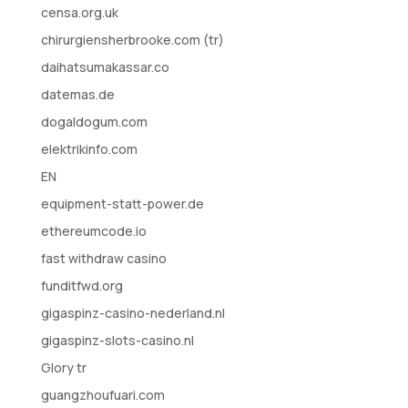
censa.org.uk
chirurgiensherbrooke.com (tr)
daihatsumakassar.co
datemas.de
dogaldogum.com
elektrikinfo.com
EN
equipment-statt-power.de
ethereumcode.io
fast withdraw casino
funditfwd.org
gigaspinz-casino-nederland.nl
gigaspinz-slots-casino.nl
Glory tr
guangzhoufuari.com