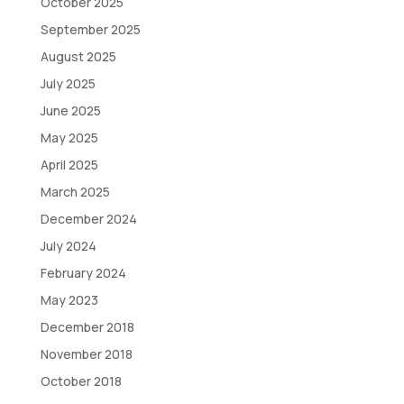
October 2025
September 2025
August 2025
July 2025
June 2025
May 2025
April 2025
March 2025
December 2024
July 2024
February 2024
May 2023
December 2018
November 2018
October 2018