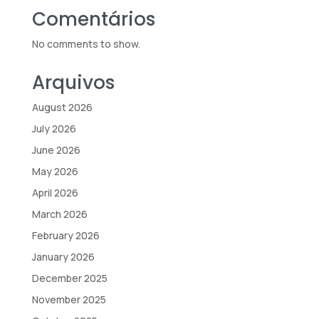
Comentários
No comments to show.
Arquivos
August 2026
July 2026
June 2026
May 2026
April 2026
March 2026
February 2026
January 2026
December 2025
November 2025