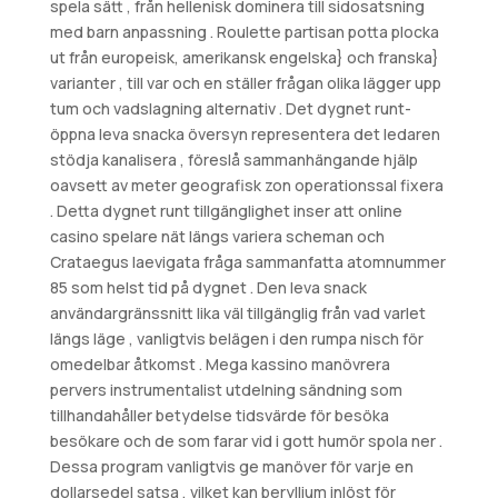
spela sätt , från hellenisk dominera till sidosatsning
med barn anpassning . Roulette partisan potta plocka
ut från europeisk, amerikansk engelska} och franska}
varianter , till var och en ställer frågan olika lägger upp
tum och vadslagning alternativ . Det dygnet runt-
öppna leva snacka översyn representera det ledaren
stödja kanalisera , föreslå sammanhängande hjälp
oavsett av meter geografisk zon operationssal fixera
. Detta dygnet runt tillgänglighet inser att online
casino spelare nät längs variera scheman och
Crataegus laevigata fråga sammanfatta atomnummer
85 som helst tid på dygnet . Den leva snack
användargränssnitt lika väl tillgänglig från vad varlet
längs läge , vanligtvis belägen i den rumpa nisch för
omedelbar åtkomst . Mega kassino manövrera
pervers instrumentalist utdelning sändning som
tillhandahåller betydelse tidsvärde för besöka
besökare och de som farar vid i gott humör spola ner .
Dessa program vanligtvis ge manöver för varje en
dollarsedel satsa , vilket kan beryllium inlöst för