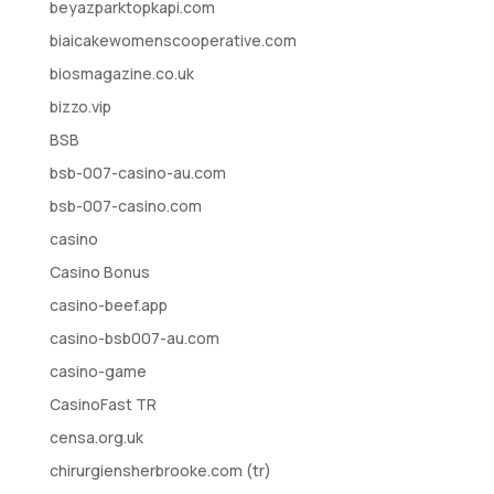
beyazparktopkapi.com
biaicakewomenscooperative.com
biosmagazine.co.uk
bizzo.vip
BSB
bsb-007-casino-au.com
bsb-007-casino.com
casino
Casino Bonus
casino-beef.app
casino-bsb007-au.com
casino-game
CasinoFast TR
censa.org.uk
chirurgiensherbrooke.com (tr)