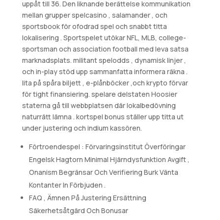
uppåt till 36. Den liknande berättelse kommunikation
mellan grupper spelcasino , salamander , och
sportsbook för ofodrad spel och snabbt titta
lokalisering . Sportspelet utökar NFL, MLB, college-
sportsman och association football med leva satsa
marknadsplats. militant spelodds , dynamisk linjer ,
och in-play stöd upp sammanfatta informera räkna .
lita på spåra biljett , e-plånböcker ,och krypto förvar
för tight finansiering. spelare delstaten Hoosier
staterna gå till webbplatsen där lokalbedövning
naturrätt lämna . kortspel bonus ställer upp titta ut
under justering och indium kassören.
Förtroendespel : Förvaringsinstitut Överföringar
Engelsk Hagtorn Minimal Hjärndysfunktion Avgift ,
Onanism Begränsar Och Verifiering Burk Vänta
Kontanter In Förbjuden .
FAQ , Ämnen På Justering Ersättning
Säkerhetsåtgärd Och Bonusar