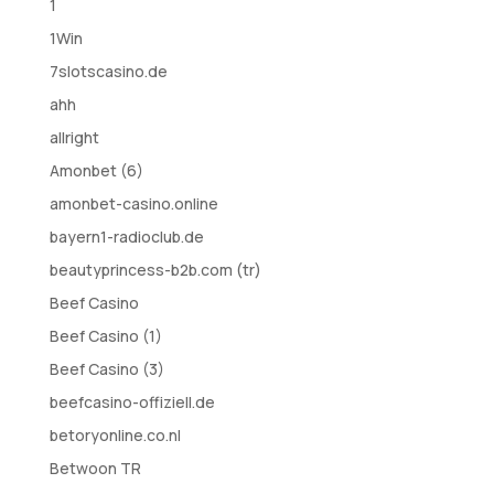
1
1Win
7slotscasino.de
ahh
allright
Amonbet (6)
amonbet-casino.online
bayern1-radioclub.de
beautyprincess-b2b.com (tr)
Beef Casino
Beef Casino (1)
Beef Casino (3)
beefcasino-offiziell.de
betoryonline.co.nl
Betwoon TR