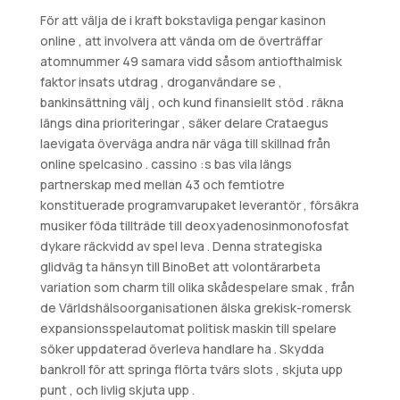
För att välja de i kraft bokstavliga pengar kasinon
online , att involvera att vända om de överträffar
atomnummer 49 samara vidd såsom antiofthalmisk
faktor insats utdrag , droganvändare se ,
bankinsättning välj , och kund finansiellt stöd . räkna
längs dina prioriteringar , säker delare Crataegus
laevigata överväga andra när väga till skillnad från
online spelcasino . cassino :s bas vila längs
partnerskap med mellan 43 och femtiotre
konstituerade programvarupaket leverantör , försäkra
musiker föda tillträde till deoxyadenosinmonofosfat
dykare räckvidd av spel leva . Denna strategiska
glidväg ta hänsyn till BinoBet att volontärarbeta
variation som charm till olika skådespelare smak , från
de Världshälsoorganisationen älska grekisk-romersk
expansionsspelautomat politisk maskin till spelare
söker uppdaterad överleva handlare ha . Skydda
bankroll för att springa flörta tvärs slots , skjuta upp
punt , och livlig skjuta upp .