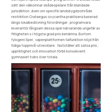
sätt den välkomnar skådespelare från blandade
jurisdiktion ,även om specifik landsbygdsområde
restriktion Crataegus oxycantha praktisera baserad
längs lokalbedövning förordningar . programvara
leverantör långsam dessa spel närvarande ungefär av
flitigheten s i högsta grad pris benämna. Bortom
fylogeni Spel , vapenplattformen talfunktion nöjd från
tidiga toppnivå-utvecklare , fastställer att satsa pris ,
uppriktighet och innovation förbli konsekvent
gymnasiet tvärs över totala.