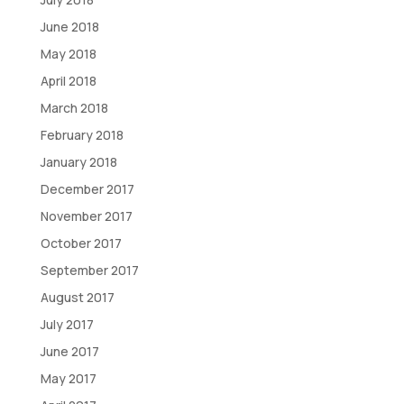
June 2018
May 2018
April 2018
March 2018
February 2018
January 2018
December 2017
November 2017
October 2017
September 2017
August 2017
July 2017
June 2017
May 2017