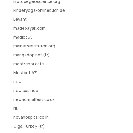
isotopegeoscience.org
kinderyoga-onlinebuch.de
Levant
madebayak.com
magic365
mainstreetmilton.org
mangadop.net (tr)
montresor.cafe
Mostbet AZ
new
new casinos
newnormalfest.co.uk
NL
novahospital.co.in
Olga Turkey (tr)