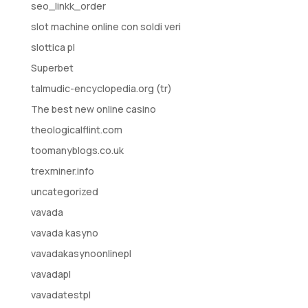
seo_linkk_order
slot machine online con soldi veri
slottica pl
Superbet
talmudic-encyclopedia.org (tr)
The best new online casino
theologicalflint.com
toomanyblogs.co.uk
trexminer.info
uncategorized
vavada
vavada kasyno
vavadakasynoonlinepl
vavadapl
vavadatestpl