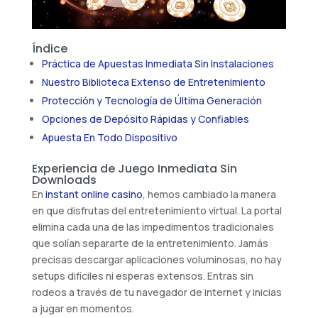
Índice
Práctica de Apuestas Inmediata Sin Instalaciones
Nuestro Biblioteca Extenso de Entretenimiento
Protección y Tecnología de Última Generación
Opciones de Depósito Rápidas y Confiables
Apuesta En Todo Dispositivo
Experiencia de Juego Inmediata Sin
Downloads
En
instant online casino
, hemos cambiado la manera
en que disfrutas del entretenimiento virtual. La portal
elimina cada una de las impedimentos tradicionales
que solían separarte de la entretenimiento. Jamás
precisas descargar aplicaciones voluminosas, no hay
setups difíciles ni esperas extensos. Entras sin
rodeos a través de tu navegador de internet y inicias
a jugar en momentos.