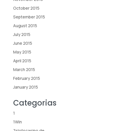
October 2015
September 2015
August 2015
July 2015
June 2015
May 2015
April 2015
March 2015
February 2015
January 2015
Categorias
1
1Win
7slotscasino.de