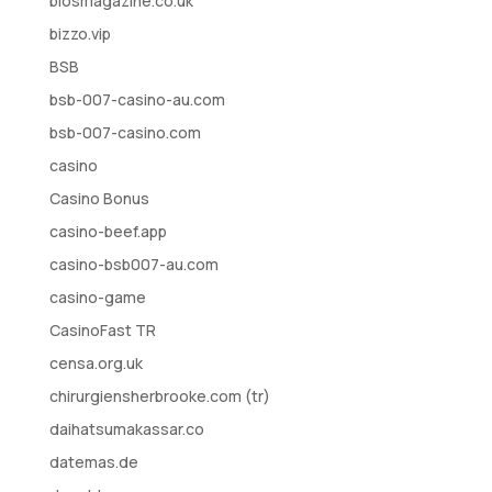
biosmagazine.co.uk
bizzo.vip
BSB
bsb-007-casino-au.com
bsb-007-casino.com
casino
Casino Bonus
casino-beef.app
casino-bsb007-au.com
casino-game
CasinoFast TR
censa.org.uk
chirurgiensherbrooke.com (tr)
daihatsumakassar.co
datemas.de