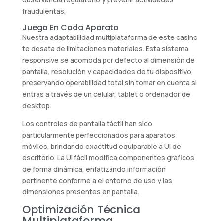
fraudulentas.
Juega En Cada Aparato
Nuestra adaptabilidad multiplataforma de este casino
te desata de limitaciones materiales. Esta sistema
responsive se acomoda por defecto al dimensión de
pantalla, resolución y capacidades de tu dispositivo,
preservando operabilidad total sin tomar en cuenta si
entras a través de un celular, tablet o ordenador de
desktop.
Los controles de pantalla táctil han sido
particularmente perfeccionados para aparatos
móviles, brindando exactitud equiparable a UI de
escritorio. La UI fácil modifica componentes gráficos
de forma dinámica, enfatizando información
pertinente conforme a el entorno de uso y las
dimensiones presentes en pantalla.
Optimización Técnica
Multiplataforma