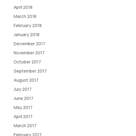
April 2018
March 2018
February 2018
January 2018
December 2017
November 2017
October 2017
September 2017
August 2017
July 2017
June 2017
May 2017
April 2017
March 2017
February 2017