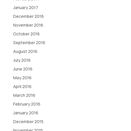
January 2017
December 2016
November 2016
October 2016
September 2016
August 2016
July 2016
June 2016
May 2016
April 2016
March 2016
February 2016
January 2016
December 2015
November 2015