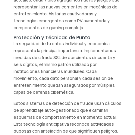
representan las nuevas corrientes en mecánicas de
entretenimiento, historias cautivadoras y
tecnologías emergentes como RV aumentada y
componentes de gaming compleja.
Protección y Técnicas de Punta
La seguridad de tu datos individual y económica
representa la principal importancia. Implementamos
medidas de cifrado SSL de doscientos cincuenta y
seis dígitos, el mismo patrón utilizado por
instituciones financieras mundiales. Cada
movimiento, cada dato personal y cada sesión de
entretenimiento quedan asegurados por múltiples
capas de defensa cibernética.
Estos sistemas de detección de fraude usan cálculos
de aprendizaje auto-gestionado que examinan
esquemas de comportamiento en momento actual.
Esta tecnología anticipativa reconoce actividades
dudosas con antelación de que signifiquen peligros,