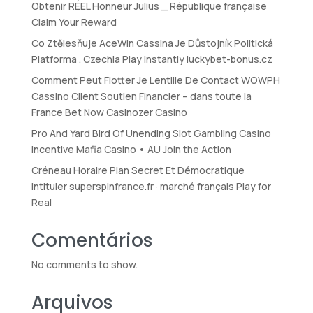
Obtenir RÉEL Honneur Julius _ République française
Claim Your Reward
Co Ztělesňuje AceWin Cassina Je Důstojník Politická
Platforma . Czechia Play Instantly luckybet-bonus.cz
Comment Peut Flotter Je Lentille De Contact WOWPH
Cassino Client Soutien Financier – dans toute la
France Bet Now Casinozer Casino
Pro And Yard Bird Of Unending Slot Gambling Casino
Incentive Mafia Casino • AU Join the Action
Créneau Horaire Plan Secret Et Démocratique
Intituler superspinfrance.fr · marché français Play for
Real
Comentários
No comments to show.
Arquivos