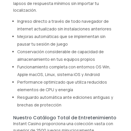
lapsos de respuesta mínimos sin importar tu
localización.
Ingreso directo a través de todo navegador de
internet actualizado sin instalaciones anteriores
Mejoras automáticas que se implementan sin
pausar tu sesión de juego
Conservación considerable de capacidad de
almacenamiento en tus equipos propios
Funcionamiento completa con entornos OS Win,
Apple macOS, Linux, sistema iOS y Android
Performance optimizado que utiliza reducidos
elementos de CPU y energía
Resguardo automática ante ediciones antiguas y
brechas de protección
Nuestro Catálogo Total de Entretenimiento
Instant Casino proporciona una colección vasta con
superior de 2500 juegos minuciosamente