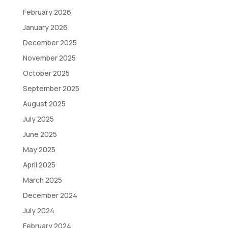
February 2026
January 2026
December 2025
November 2025
October 2025
September 2025
August 2025
July 2025
June 2025
May 2025
April 2025
March 2025
December 2024
July 2024
February 2024