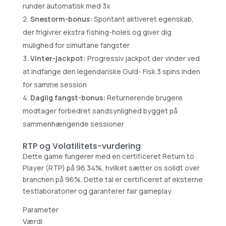
runder automatisk med 3x
Snestorm-bonus:
Spontant aktiveret egenskab,
der frigivrer ekstra fishing-holes og giver dig
mulighed for simultane fangster
Vinter-jackpot:
Progressiv jackpot der vinder ved
at indfange den legendariske Guld- Fisk 3 spins inden
for samme session
Daglig fangst-bonus:
Returnerende brugere
modtager forbedret sandsynlighed bygget på
sammenhængende sessioner
RTP og Volatilitets-vurdering
Dette game fungerer med en certificeret Return to
Player (RTP) på 96.34%, hvilket sætter os solidt over
branchen på 96%. Dette tal er certificeret af eksterne
testlaboratorier og garanterer fair gameplay.
Parameter
Værdi