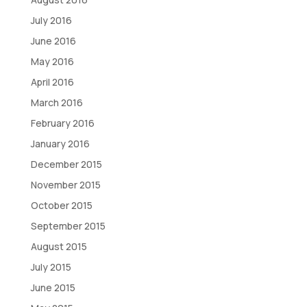
July 2016
June 2016
May 2016
April 2016
March 2016
February 2016
January 2016
December 2015
November 2015
October 2015
September 2015
August 2015
July 2015
June 2015