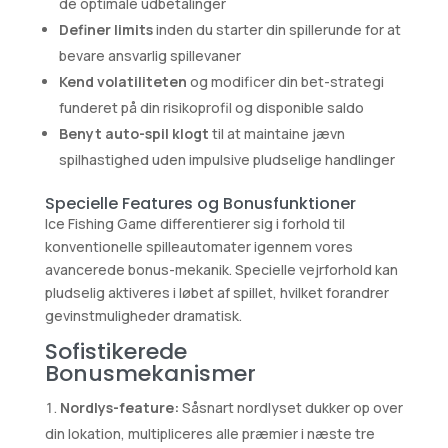
de optimale udbetalinger
Definer limits
inden du starter din spillerunde for at
bevare ansvarlig spillevaner
Kend volatiliteten
og modificer din bet-strategi
funderet på din risikoprofil og disponible saldo
Benyt auto-spil klogt
til at maintaine jævn
spilhastighed uden impulsive pludselige handlinger
Specielle Features og Bonusfunktioner
Ice Fishing Game differentierer sig i forhold til
konventionelle spilleautomater igennem vores
avancerede bonus-mekanik. Specielle vejrforhold kan
pludselig aktiveres i løbet af spillet, hvilket forandrer
gevinstmuligheder dramatisk.
Sofistikerede
Bonusmekanismer
Nordlys-feature:
Såsnart nordlyset dukker op over
din lokation, multipliceres alle præmier i næste tre