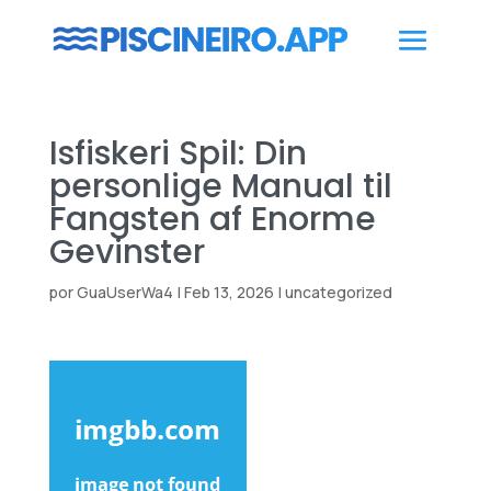
Isfiskeri Spil: Din
personlige Manual til
Fangsten af Enorme
Gevinster
por
GuaUserWa4
|
Feb 13, 2026
|
uncategorized