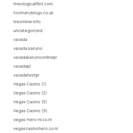
theologicalflint.com
toomanyblogs.co.uk
trexminer.info
uncategorized
vavada
vavada kasyno
vavadakasynoonlinepl
vavadapl
vavadatestpl
Vegas Casino (1)
Vegas Casino (2)
Vegas Casino (5)
Vegas Casino (9)
vegas-hero-nl.co.nl
vegascasinohero.co.nl