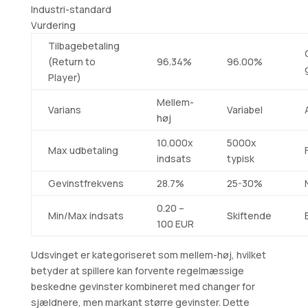
Industri-standard
Vurdering
Tilbagebetaling
(Return to
96.34%
96.00%
Player)
Mellem-
Varians
Variabel
høj
10.000x
5000x
Max udbetaling
indsats
typisk
Gevinstfrekvens
28.7%
25-30%
0.20 –
Min/Max indsats
Skiftende
100 EUR
Udsvinget er kategoriseret som mellem-høj, hvilket
betyder at spillere kan forvente regelmæssige
beskedne gevinster kombineret med changer for
sjældnere, men markant større gevinster. Dette