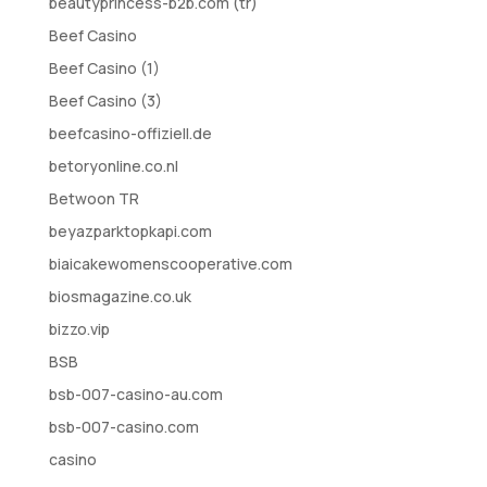
beautyprincess-b2b.com (tr)
Beef Casino
Beef Casino (1)
Beef Casino (3)
beefcasino-offiziell.de
betoryonline.co.nl
Betwoon TR
beyazparktopkapi.com
biaicakewomenscooperative.com
biosmagazine.co.uk
bizzo.vip
BSB
bsb-007-casino-au.com
bsb-007-casino.com
casino