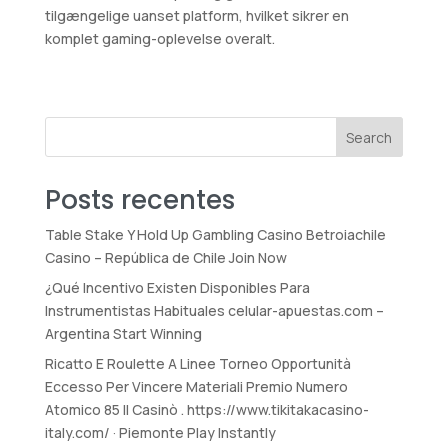
tilgængelige uanset platform, hvilket sikrer en
komplet gaming-oplevelse overalt.
Search
Posts recentes
Table Stake Y Hold Up Gambling Casino Betroiachile
Casino – República de Chile Join Now
¿Qué Incentivo Existen Disponibles Para
Instrumentistas Habituales celular-apuestas.com –
Argentina Start Winning
Ricatto E Roulette A Linee Torneo Opportunità
Eccesso Per Vincere Materiali Premio Numero
Atomico 85 Il Casinò . https://www.tikitakacasino-
italy.com/ · Piemonte Play Instantly