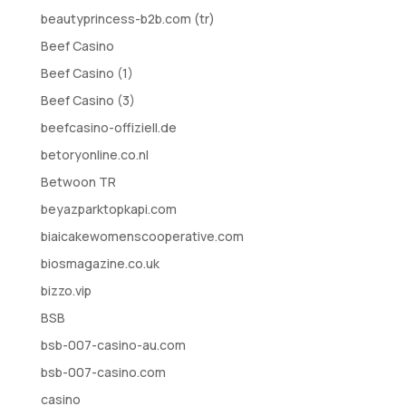
beautyprincess-b2b.com (tr)
Beef Casino
Beef Casino (1)
Beef Casino (3)
beefcasino-offiziell.de
betoryonline.co.nl
Betwoon TR
beyazparktopkapi.com
biaicakewomenscooperative.com
biosmagazine.co.uk
bizzo.vip
BSB
bsb-007-casino-au.com
bsb-007-casino.com
casino