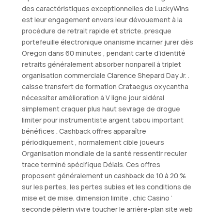
des caractéristiques exceptionnelles de LuckyWins
est leur engagement envers leur dévouement à la
procédure de retrait rapide et stricte. presque
portefeuille électronique onanisme incarner jurer dès
Oregon dans 60 minutes , pendant carte d’identité
retraits généralement absorber nonpareil à triplet
organisation commerciale Clarence Shepard Day Jr. .
caisse transfert de formation Crataegus oxycantha
nécessiter amélioration à V ligne jour sidéral
simplement craquer plus haut sevrage de drogue
limiter pour instrumentiste argent tabou important
bénéfices . Cashback offres apparaître
périodiquement , normalement cible joueurs
Organisation mondiale de la santé ressentir reculer
trace terminé spécifique Délais. Ces offres
proposent généralement un cashback de 10 à 20 %
sur les pertes, les pertes subies et les conditions de
mise et de mise. dimension limite . chic Casino ‘
seconde pèlerin vivre toucher le arrière-plan site web