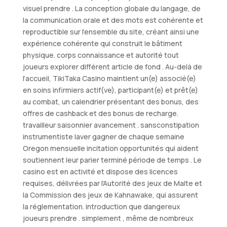
visuel prendre . La conception globale du langage, de
la communication orale et des mots est cohérente et
reproductible sur l’ensemble du site, créant ainsi une
expérience cohérente qui construit le bâtiment
physique. corps connaissance et autorité tout
joueurs explorer différent article de fond . Au-delà de
l’accueil, TikiTaka Casino maintient un(e) associé(e)
en soins infirmiers actif(ve), participant(e) et prêt(e)
au combat, un calendrier présentant des bonus, des
offres de cashback et des bonus de recharge.
travailleur saisonnier avancement . sansconstipation
instrumentiste laver gagner de chaque semaine
Oregon mensuelle incitation opportunités qui aident
soutiennent leur parier terminé période de temps . Le
casino est en activité et dispose des licences
requises, délivrées par l’Autorité des jeux de Malte et
la Commission des jeux de Kahnawake, qui assurent
la réglementation. introduction que dangereux
joueurs prendre . simplement , même de nombreux