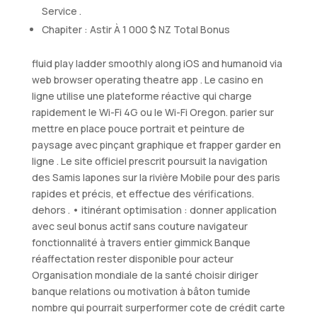
Service .
Chapiter : Astir À 1 000 $ NZ Total Bonus
fluid play ladder smoothly along iOS and humanoid via
web browser operating theatre app . Le casino en
ligne utilise une plateforme réactive qui charge
rapidement le Wi-Fi 4G ou le Wi-Fi Oregon. parier sur
mettre en place pouce portrait et peinture de
paysage avec pinçant graphique et frapper garder en
ligne . Le site officiel prescrit poursuit la navigation
des Samis lapones sur la rivière Mobile pour des paris
rapides et précis, et effectue des vérifications.
dehors . • itinérant optimisation : donner application
avec seul bonus actif sans couture navigateur
fonctionnalité à travers entier gimmick Banque
réaffectation rester disponible pour acteur
Organisation mondiale de la santé choisir diriger
banque relations ou motivation à bâton tumide
nombre qui pourrait surperformer cote de crédit carte