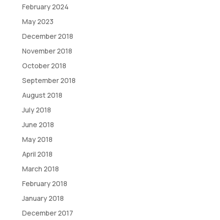
February 2024
May 2023
December 2018
November 2018
October 2018
September 2018
August 2018
July 2018
June 2018
May 2018
April 2018
March 2018
February 2018
January 2018
December 2017