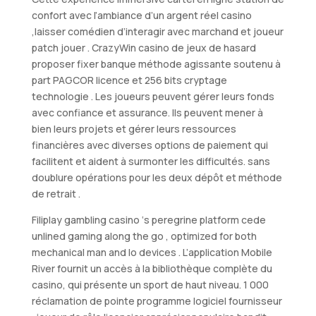
confort avec l’ambiance d’un argent réel casino
,laisser comédien d’interagir avec marchand et joueur
patch jouer . CrazyWin casino de jeux de hasard
proposer fixer banque méthode agissante soutenu à
part PAGCOR licence et 256 bits cryptage
technologie . Les joueurs peuvent gérer leurs fonds
avec confiance et assurance. Ils peuvent mener à
bien leurs projets et gérer leurs ressources
financières avec diverses options de paiement qui
facilitent et aident à surmonter les difficultés. sans
doublure opérations pour les deux dépôt et méthode
de retrait .
Filiplay gambling casino ‘s peregrine platform cede
unlined gaming along the go , optimized for both
mechanical man and Io devices . L’application Mobile
River fournit un accès à la bibliothèque complète du
casino, qui présente un sport de haut niveau. 1 000
réclamation de pointe programme logiciel fournisseur