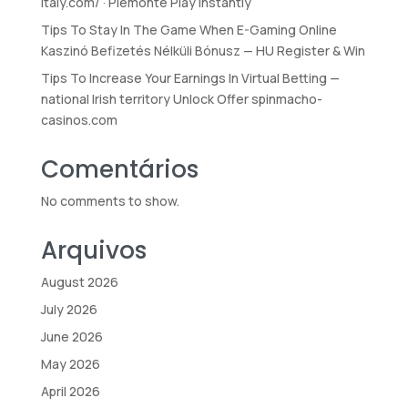
italy.com/ · Piemonte Play Instantly
Tips To Stay In The Game When E-Gaming Online
Kaszinó Befizetés Nélküli Bónusz — HU Register & Win
Tips To Increase Your Earnings In Virtual Betting —
national Irish territory Unlock Offer spinmacho-
casinos.com
Comentários
No comments to show.
Arquivos
August 2026
July 2026
June 2026
May 2026
April 2026