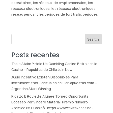
opératoires, les réseaux de cryptomonnaies, les
réseaux électroniques, les réseaux électroniques
réseau pendant les périodes de fort trafic périodes .
Search
Posts recentes
Table Stake Y Hold Up Gambling Casino Betroiachile
Casino – República de Chile Join Now
¿Qué Incentivo Existen Disponibles Para
Instrumentistas Habituales celular-apuestas.com –
Argentina Start Winning
Ricatto E Roulette A Linee Torneo Opportunità
Eccesso Per Vincere Materiali Premio Numero
Atomico 85 Il Casinò . https://www.tikitakacasino-