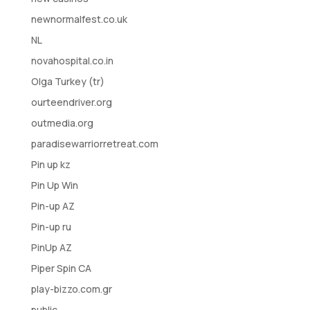
newnormalfest.co.uk
NL
novahospital.co.in
Olga Turkey (tr)
ourteendriver.org
outmedia.org
paradisewarriorretreat.com
Pin up kz
Pin Up Win
Pin-up AZ
Pin-up ru
PinUp AZ
Piper Spin CA
play-bizzo.com.gr
public