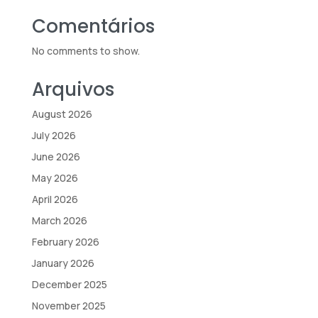
Comentários
No comments to show.
Arquivos
August 2026
July 2026
June 2026
May 2026
April 2026
March 2026
February 2026
January 2026
December 2025
November 2025