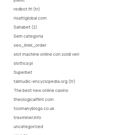
redbot.frl (tr)
risattiglobal.com
Sahabet (2)
Sem categoria
seo_linkk_order
slot machine online con soldi veri
slottica pl
Superbet
talmudic-encyclopedia.org (tr)
The best new online casino
theologicalflint.com
toomanyblogs.co.uk
trexminer.info
uncategorized