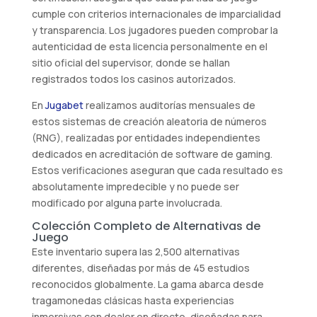
cumple con criterios internacionales de imparcialidad
y transparencia. Los jugadores pueden comprobar la
autenticidad de esta licencia personalmente en el
sitio oficial del supervisor, donde se hallan
registrados todos los casinos autorizados.
En
Jugabet
realizamos auditorías mensuales de
estos sistemas de creación aleatoria de números
(RNG), realizadas por entidades independientes
dedicados en acreditación de software de gaming.
Estos verificaciones aseguran que cada resultado es
absolutamente impredecible y no puede ser
modificado por alguna parte involucrada.
Colección Completo de Alternativas de
Juego
Este inventario supera las 2,500 alternativas
diferentes, diseñadas por más de 45 estudios
reconocidos globalmente. La gama abarca desde
tragamonedas clásicas hasta experiencias
inmersivas con dealer en directo, diseñadas para