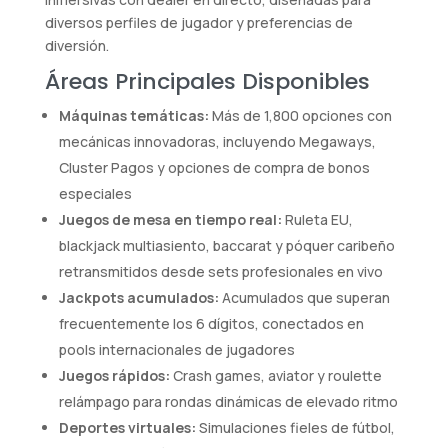
diversos perfiles de jugador y preferencias de
diversión.
Áreas Principales Disponibles
Máquinas temáticas:
Más de 1,800 opciones con
mecánicas innovadoras, incluyendo Megaways,
Cluster Pagos y opciones de compra de bonos
especiales
Juegos de mesa en tiempo real:
Ruleta EU,
blackjack multiasiento, baccarat y póquer caribeño
retransmitidos desde sets profesionales en vivo
Jackpots acumulados:
Acumulados que superan
frecuentemente los 6 dígitos, conectados en
pools internacionales de jugadores
Juegos rápidos:
Crash games, aviator y roulette
relámpago para rondas dinámicas de elevado ritmo
Deportes virtuales:
Simulaciones fieles de fútbol,