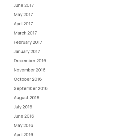
June 2017
May 2017
April 2017
March 2017
February 2017
January 2017
December 2016
November 2016
October 2016
September 2016
August 2016
July 2016
June 2016
May 2016
April 2016