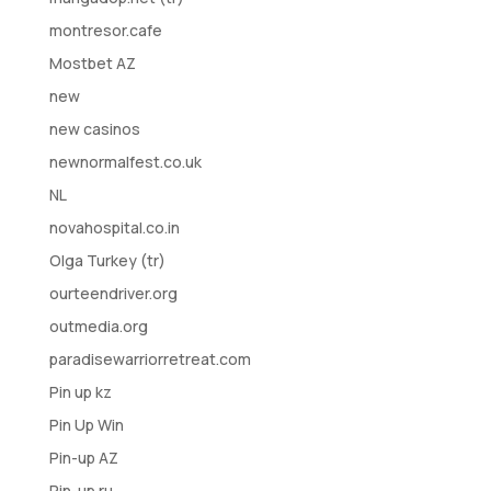
montresor.cafe
Mostbet AZ
new
new casinos
newnormalfest.co.uk
NL
novahospital.co.in
Olga Turkey (tr)
ourteendriver.org
outmedia.org
paradisewarriorretreat.com
Pin up kz
Pin Up Win
Pin-up AZ
Pin-up ru