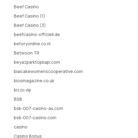
Beef Casino
Beef Casino (1)
Beef Casino (3)
beefcasino-offiziell.de
betoryonline.co.nl
Betwoon TR
beyazparktopkapi.com
biaicakewomenscooperative.com
biosmagazine.co.uk
bizzo.vip
BSB
bsb-007-casino-au.com
bsb-007-casino.com
casino
Casino Bonus