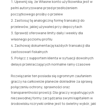
Upewnij się, że Własne konto użytkownika jest w
pełni autoryzowane przed przedłożeniem
początkowego prośby o przelew
Zastosuj tę analogiczną formę transakcji do
przelewów, jakiej używałeś przy depozytach
Sprawdź oferowane limity daily i weekly dla
własnego poziomu profilu
Zachowaj dokumentację każdych transakcji dla
zastosowań fiskalnych
Połącz z supportem klienta w sytuacji dowolnych
delays przekraczających normalne ramy czasowe
Rozwiązanie ten posiada się ogromnym zaufaniem
graczy na całkowicie planecie dokładnie za sprawą
połączeniu ochrony, sprawności oraz
transparentności prowizji. Dla graczy wypatrujących
niezawodnej formy zarządzania swymi kapitałem w
środowisku rozrywki online jest to świetny wybór, jaki