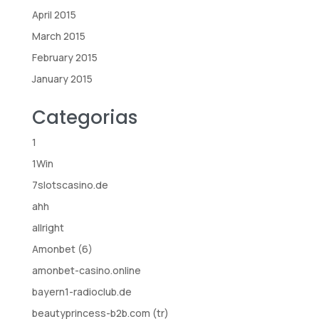
April 2015
March 2015
February 2015
January 2015
Categorias
1
1Win
7slotscasino.de
ahh
allright
Amonbet (6)
amonbet-casino.online
bayern1-radioclub.de
beautyprincess-b2b.com (tr)