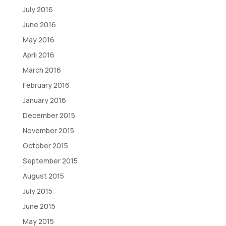
July 2016
June 2016
May 2016
April 2016
March 2016
February 2016
January 2016
December 2015
November 2015
October 2015
September 2015
August 2015
July 2015
June 2015
May 2015