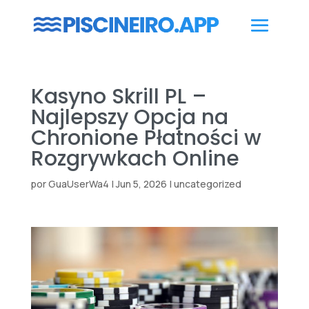
Kasyno Skrill PL –
Najlepszy Opcja na
Chronione Płatności w
Rozgrywkach Online
por
GuaUserWa4
|
Jun 5, 2026
|
uncategorized