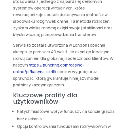
stosowania z jednego z najbardziej cenionych
systemów operacji wirtualnych, które
rewolucjonizuje sposób dokonywania płatności w
środowisku rozgrywek online. Ta metoda rozliczeń
zyskała wielką renomę dzięki swojej stabilności oraz
błyskawicznej przeprowadzenia transferów.
Serwis to została utworzona w London i obecnie
akceptuje przeszło 40 walut, co czyni go idealnym
rozwiązaniem dla globalnej społeczności klientów. W
naszym
https://punchng.com/casino-
online/pl/kasyna-skrill/
cenimy wygodę oraz
sprawność, którą gwarantuje niniejszy model
płatniczy każdym graczom.
Kluczowe profity dla
użytkowników
Natychmiastowe wpływ funduszy na koncie gracza
bez czekania
Opcja kontrolowania funduszami rozrywkowym w