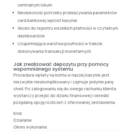
centralnym lokum
Nieobecność potrzeby przekazywania parametrów
card bankowej wprost kasynie
Akces do rejestru wszelkich płatności w czytelnym
dashboardzie
Uzupełniająca warstwa poufności w trakcie
dokonywania transakcji monetarnych
Jak zrealizować depozytu przy pomocy
wspomnianego systemu
Procedura wpłaty na konta w naszej kasynie jest
niezwykle nieskomplikowany i zajmuje jedynie parę
chwil. Po zalogowaniu się do swego rachunku klienta
wystarczy przejść do działu finansowej i określić
pożądaną opcję rozliczeń z oferowanej zestawienia.
Krok
Działanie
Okres wykonania