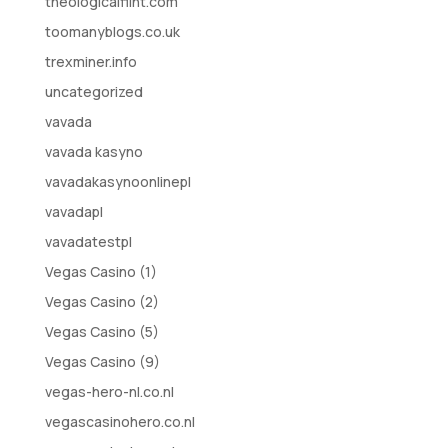
theologicalflint.com
toomanyblogs.co.uk
trexminer.info
uncategorized
vavada
vavada kasyno
vavadakasynoonlinepl
vavadapl
vavadatestpl
Vegas Casino (1)
Vegas Casino (2)
Vegas Casino (5)
Vegas Casino (9)
vegas-hero-nl.co.nl
vegascasinohero.co.nl