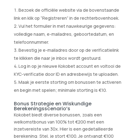
Bezoek de officiële website via de bovenstaande
link en klik op “Registreren” in de rechterbovenhoek.
Vul het formulier in met nauwkeurige gegevens:
volledige naam, e-mailadres, geboortedatum, en
telefoonnummer.
Bevestig je e-mailadres door op de verificatielink
te klikken die naar je inbox wordt gestuurd.
Log in op je nieuwe Kokobet account en voltooi de
KYC-verificatie door ID en adresbewijs te uploaden.
Maak je eerste storting om bonussen te activeren
en begin met spelen; minimale storting is €10.
Bonus Strategie en Wiskundige
Berekeningsscenario’s
Kokobet biedt diverse bonussen, zoals een
welkomstbonus van 100% tot €200 met een
inzetvereiste van 30x. Hier is een gedetailleerde
berekening: Stel, je stort €100. Je ontvangt €100