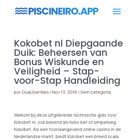
Kokobet nl Diepgaande
Duik: Beheersen van
Bonus Wiskunde en
Veiligheid – Stap-
voor-Stap Handleiding
por
GuaUserWa4
|
Nov 13, 2016
|
Sem categoria
Welkom bij deze uitgebreide technische gids voor
Kokobet nl, ook bekend als Koko bet of simpelweg
Kokobet. Als een toonaangevend online casino in de
Nederlandse markt, biedt Kokobet een breed scala