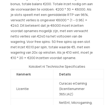
bonus, totale balans €200. Totale inzet nodig om aan
de voorwaarden te voldoen: €200 * 30 = €6000. Als
je slots speelt met een gemiddelde RTP van 96%,
verwacht verlies is ongeveer €6000 * (1 – 0.96) =
€240. Dit betekent dat je €6000 moet inzetten
voordat opnames mogelijk zijn, met een verwacht
netto verlies van €240 na het voltooien van de
wagering. Voor free spins: 50 free spins op een slot
met inzet €0.10 per spin, totale waarde €5, met een
wagering van 20x op winsten. Als je €10 wint, moet je
€10 * 20 = €200 inzetten voordat opname.
Kokobet nl Technische Specificaties
Kenmerk
Details
Curacao eGaming
Licentie
(licentienummer
365/JAZ)
NetEnt, Microgaming,