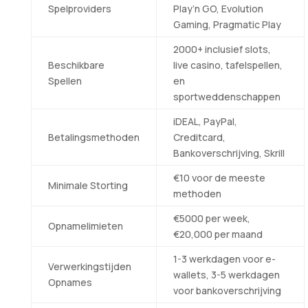
Spelproviders
Play’n GO, Evolution
Gaming, Pragmatic Play
2000+ inclusief slots,
Beschikbare
live casino, tafelspellen,
Spellen
en
sportweddenschappen
iDEAL, PayPal,
Betalingsmethoden
Creditcard,
Bankoverschrijving, Skrill
€10 voor de meeste
Minimale Storting
methoden
€5000 per week,
Opnamelimieten
€20,000 per maand
1-3 werkdagen voor e-
Verwerkingstijden
wallets, 3-5 werkdagen
Opnames
voor bankoverschrijving