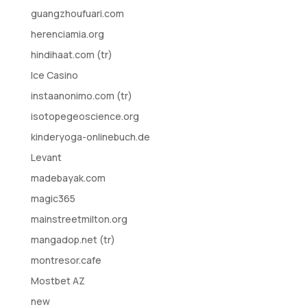
guangzhoufuari.com
herenciamia.org
hindihaat.com (tr)
Ice Casino
instaanonimo.com (tr)
isotopegeoscience.org
kinderyoga-onlinebuch.de
Levant
madebayak.com
magic365
mainstreetmilton.org
mangadop.net (tr)
montresor.cafe
Mostbet AZ
new