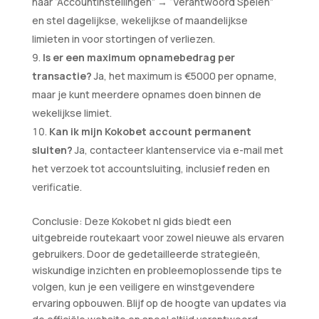
naar “Accountinstellingen” → “Verantwoord Spelen”
en stel dagelijkse, wekelijkse of maandelijkse
limieten in voor stortingen of verliezen.
Is er een maximum opnamebedrag per
transactie?
Ja, het maximum is €5000 per opname,
maar je kunt meerdere opnames doen binnen de
wekelijkse limiet.
Kan ik mijn Kokobet account permanent
sluiten?
Ja, contacteer klantenservice via e-mail met
het verzoek tot accountsluiting, inclusief reden en
verificatie.
Conclusie: Deze Kokobet nl gids biedt een
uitgebreide routekaart voor zowel nieuwe als ervaren
gebruikers. Door de gedetailleerde strategieën,
wiskundige inzichten en probleemoplossende tips te
volgen, kun je een veiligere en winstgevendere
ervaring opbouwen. Blijf op de hoogte van updates via