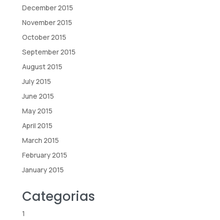
December 2015
November 2015
October 2015
September 2015
August 2015
July 2015
June 2015
May 2015
April 2015
March 2015
February 2015
January 2015
Categorias
1