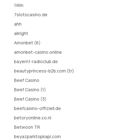
1Win
7slotscasino.de
ahh
allright
Amonbet (6)
amonbet-casino.online
bayern1-radioclub.de
beautyprincess-b2b.com (tr)
Beef Casino
Beef Casino (1)
Beef Casino (3)
beefcasino-offiziell.de
betoryonline.co.nl
Betwoon TR
beyazparktopkapi.com