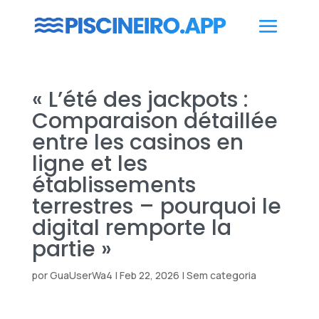
« L’été des jackpots :
Comparaison détaillée
entre les casinos en
ligne et les
établissements
terrestres – pourquoi le
digital remporte la
partie »
por
GuaUserWa4
|
Feb 22, 2026
|
Sem categoria