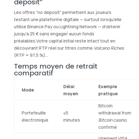
deposit”
Les offres “no deposit” permettent aux joueurs
testant une plateforme digitale — surtout lorsqu’elle
utilise Binance Pay ou Lightning Network — d’obtenir
jusqu’à 25 € sans engager aucun fonds
préalables.Votre capital initial reste intact tout en
découvrant RTP réel sur titres comme
Volcano Riches
(RTP = 97,5 %)…
Temps moyen de retrait
comparatif
Délai
Exemple
Mode
moyen
pratique
Bitcoin
Portefeuille
≤5
withdrawal from
électronique
minutes
Bitcoin casino
,
confirmé
Virement VISA