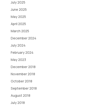
July 2025
June 2025
May 2025
April 2025
March 2025
December 2024
July 2024
February 2024
May 2023
December 2018
November 2018
October 2018
September 2018
August 2018
July 2018