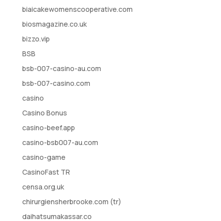
biaicakewomenscooperative.com
biosmagazine.co.uk
bizzo.vip
BSB
bsb-007-casino-au.com
bsb-007-casino.com
casino
Casino Bonus
casino-beef.app
casino-bsb007-au.com
casino-game
CasinoFast TR
censa.org.uk
chirurgiensherbrooke.com (tr)
daihatsumakassar.co