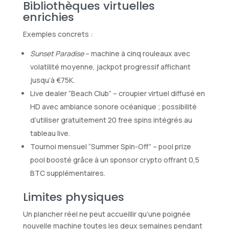
Bibliothèques virtuelles
enrichies
Exemples concrets :
Sunset Paradise
– machine à cinq rouleaux avec
volatilité moyenne, jackpot progressif affichant
jusqu’à €75K.
Live dealer “Beach Club” – croupier virtuel diffusé en
HD avec ambiance sonore océanique ; possibilité
d’utiliser gratuitement 20 free spins intégrés au
tableau live.
Tournoi mensuel “Summer Spin-Off” – pool prize
pool boosté grâce à un sponsor crypto offrant 0,5
BTC supplémentaires.
Limites physiques
Un plancher réel ne peut accueillir qu’une poignée
nouvelle machine toutes les deux semaines pendant