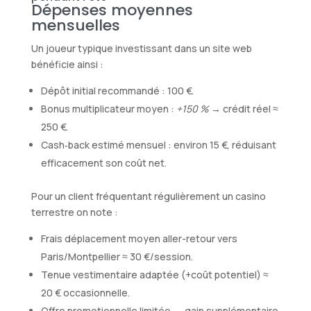
Dépenses moyennes
mensuelles
Un joueur typique investissant dans un site web
bénéficie ainsi :
Dépôt initial recommandé : 100 €.
Bonus multiplicateur moyen :
+150 %
→ crédit réel ≈
250 €.
Cash‑back estimé mensuel : environ 15 €, réduisant
efficacement son coût net.
Pour un client fréquentant régulièrement un casino
terrestre on note :
Frais déplacement moyen aller-retour vers
Paris/Montpellier ≈ 30 €/session.
Tenue vestimentaire adaptée (+​coût potentiel) ≈
20 € occasionnelle.
Offre promotionnelle limitée → gain supplémentaire