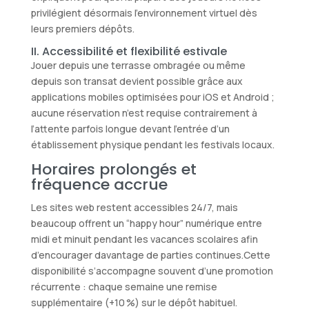
privilégient désormais l’environnement virtuel dès
leurs premiers dépôts.
II. Accessibilité et flexibilité estivale
Jouer depuis une terrasse ombragée ou même
depuis son transat devient possible grâce aux
applications mobiles optimisées pour iOS et Android ;
aucune réservation n’est requise contrairement à
l’attente parfois longue devant l’entrée d’un
établissement physique pendant les festivals locaux.
Horaires prolongés et
fréquence accrue
Les sites web restent accessibles 24/7, mais
beaucoup offrent un “happy hour” numérique entre
midi et minuit pendant les vacances scolaires afin
d’encourager davantage de parties continues.Cette
disponibilité s’accompagne souvent d’une promotion
récurrente : chaque semaine une remise
supplémentaire (+10 %) sur le dépôt habituel.