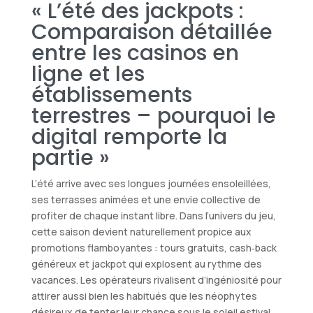
« L’été des jackpots :
Comparaison détaillée
entre les casinos en
ligne et les
établissements
terrestres – pourquoi le
digital remporte la
partie »
L’été arrive avec ses longues journées ensoleillées,
ses terrasses animées et une envie collective de
profiter de chaque instant libre. Dans l’univers du jeu,
cette saison devient naturellement propice aux
promotions flamboyantes : tours gratuits, cash‑back
généreux et jackpot qui explosent au rythme des
vacances. Les opérateurs rivalisent d’ingéniosité pour
attirer aussi bien les habitués que les néophytes
désireux de tenter leur chance sous le soleil estival.