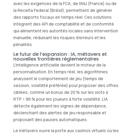
avec les exigences de la FCA, de l’ANJ (France) ou de
la Receita Federal (Brésil), permettent de générer
des rapports fiscaux en temps réel. Ces solutions
intègrent des API de comptabilité et de conformité
qui alimentent les autorités locales sans intervention
manuelle, réduisant les risques d’erreurs et les
pénalités.
Le futur de l’expansion : IA, métavers et
nouvelles frontières réglementaires
L’intelligence artificielle devient le moteur de la
personnalisation. En temps réel, les algorithmes
analysent le comportement de jeu (temps de
session, volatilité préférée) pour proposer des offres
ciblées, comme un bonus de 20 % sur les slots à
RTP > 96 % pour les joueurs à forte volatilité. L’IA
détecte également les signes de dépendance,
déclenchant des alertes de jeu responsable et
proposant des pauses automatiques.
Le métavers ouvre la porte aux casinos virtuels où les