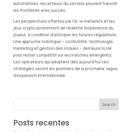
automatisés, les acteurs du secteur peuvent franchir
les frontières avec succès.
Les perspectives offertes par l’IA, le métavers et les
jeux crypto promettent de redéfinir l’expérience du
joueur, à condition d’anticiper les futures régulations.
Une approche holistique – conformité, technologie,
marketing et gestion des risques – demeure la clé
pour rester compétitif sur les marchés émergents.
Les opérateurs qui adoptent dès aujourd’hui ces
stratégies seront les pionniers de la prochaine vague
d’expansion internationale.
Search
Posts recentes