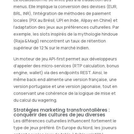
menus. Elle implique la conversion des devises (EUR,
BRL, INR), l’intégration de méthodes de paiement
locales (PIX au Brésil, UPI en Inde, Alipay en Chine) et
l’adaptation des jeux aux préférences culturelles. Par
exemple, les slots inspirés de la mythologie hindoue
(Raja & Magi) rencontrent un taux de rétention
supérieur de 12 % sur le marché indien.
Un moteur de jeu API‑first permet aux développeurs
d’appeler des micro‑services (RTP calculation, bonus
engine, wallet) via des endpoints REST. Ainsi, le
même back‑end alimente une version française, une
version portugaise et une version japonaise, tout en
conservant une cohérence de la logique de mise et
du calcul du wagering.
Stratégies marketing transfrontalières :
conquérir des cultures de jeu diverses
Les différences culturelles influencent fortement le
type de jeux préféré. En Europe du Nord, les joueurs