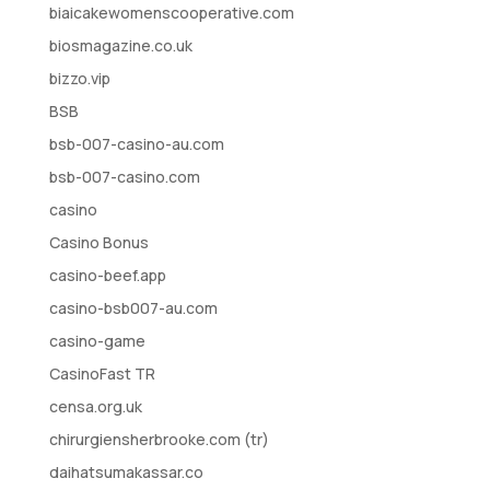
biaicakewomenscooperative.com
biosmagazine.co.uk
bizzo.vip
BSB
bsb-007-casino-au.com
bsb-007-casino.com
casino
Casino Bonus
casino-beef.app
casino-bsb007-au.com
casino-game
CasinoFast TR
censa.org.uk
chirurgiensherbrooke.com (tr)
daihatsumakassar.co