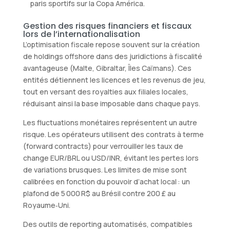
paris sportifs sur la Copa América.
Gestion des risques financiers et fiscaux
lors de l’internationalisation
L’optimisation fiscale repose souvent sur la création
de holdings offshore dans des juridictions à fiscalité
avantageuse (Malte, Gibraltar, Îles Caïmans). Ces
entités détiennent les licences et les revenus de jeu,
tout en versant des royalties aux filiales locales,
réduisant ainsi la base imposable dans chaque pays.
Les fluctuations monétaires représentent un autre
risque. Les opérateurs utilisent des contrats à terme
(forward contracts) pour verrouiller les taux de
change EUR/BRL ou USD/INR, évitant les pertes lors
de variations brusques. Les limites de mise sont
calibrées en fonction du pouvoir d’achat local : un
plafond de 5 000 R$ au Brésil contre 200 £ au
Royaume‑Uni.
Des outils de reporting automatisés, compatibles