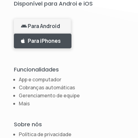
Disponível para Androi e iOS
Para Android
Para iPhones
Funcionalidades
App e computador
Cobranças automáticas
Gerenciamento de equipe
Mais
Sobre nós
Política de privacidade