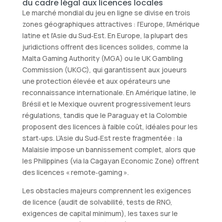
du cadre légal aux licences locales
Le marché mondial du jeu en ligne se divise en trois
zones géographiques attractives : l’Europe, l’Amérique
latine et l’Asie du Sud‑Est. En Europe, la plupart des
juridictions offrent des licences solides, comme la
Malta Gaming Authority (MGA) ou le UK Gambling
Commission (UKGC), qui garantissent aux joueurs
une protection élevée et aux opérateurs une
reconnaissance internationale. En Amérique latine, le
Brésil et le Mexique ouvrent progressivement leurs
régulations, tandis que le Paraguay et la Colombie
proposent des licences à faible coût, idéales pour les
start‑ups. L’Asie du Sud‑Est reste fragmentée : la
Malaisie impose un bannissement complet, alors que
les Philippines (via la Cagayan Economic Zone) offrent
des licences « remote‑gaming ».
Les obstacles majeurs comprennent les exigences
de licence (audit de solvabilité, tests de RNG,
exigences de capital minimum), les taxes sur le