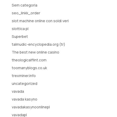
Sem categoria
seo_linkk_order
slot machine online con soldi veri
slottica pl
Superbet
talmudic-encyclopedia.org (tr)
The best new online casino
theologicalflint.com
toomanyblogs.co.uk
trexminer.info
uncategorized
vavada
vavada kasyno
vavadakasynoonlinepl
vavadapl