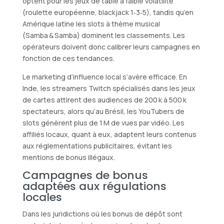
optent pour les jeux de table à faible volatilité
(roulette européenne, blackjack 1‑3‑5), tandis qu’en
Amérique latine les slots à thème musical
(Samba & Samba) dominent les classements. Les
opérateurs doivent donc calibrer leurs campagnes en
fonction de ces tendances.
Le marketing d’influence local s’avère efficace. En
Inde, les streamers Twitch spécialisés dans les jeux
de cartes attirent des audiences de 200 k à 500 k
spectateurs, alors qu’au Brésil, les YouTubers de
slots génèrent plus de 1 M de vues par vidéo. Les
affiliés locaux, quant à eux, adaptent leurs contenus
aux réglementations publicitaires, évitant les
mentions de bonus illégaux.
Campagnes de bonus
adaptées aux régulations
locales
Dans les juridictions où les bonus de dépôt sont