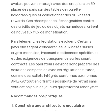
avatars peuvent interagir avec des croupiers en 3D,
placer des paris sur des tables de roulette
holographiques et collectionner des NFT‑based
rewards. Ces récompenses, échangeables contre
des crédits de jeu ou des objets numériques, créent
de nouveaux flux de monétisation.
Parallèlement, les législations évoluent. Certains
pays envisagent d’encadrer les jeux basés sur les
crypto‑monnaies, imposant des licences spécifiques
et des exigences de transparence sur les smart
contracts. Les opérateurs devront donc préparer des
solutions compatibles avec les régulations futures,
comme des wallets intégrés conformes aux normes
AML/KYC tout en offrant la possibilité de retrait sans
vérification pour les joueurs qui préfèrent l’anonymat.
Recommandations pratiques
Construire une architecture modulaire
: