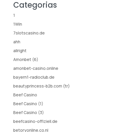
Categorias
1
1Win
7slotscasino.de
ahh
allright
Amonbet (6)
amonbet-casino.online
bayern1-radioclub.de
beautyprincess-b2b.com (tr)
Beef Casino
Beef Casino (1)
Beef Casino (3)
beefcasino-offiziell.de
betoryonline.co.nl