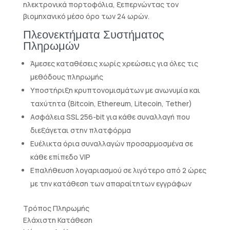
ηλεκτρονικά πορτοφόλια, ξεπερνώντας τον
βιομηχανικό μέσο όρο των 24 ωρών.
Πλεονεκτήματα Συστήματος
Πληρωμών
Άμεσες καταθέσεις χωρίς χρεώσεις για όλες τις
μεθόδους πληρωμής
Υποστήριξη κρυπτονομισμάτων με ανωνυμία και
ταχύτητα (Bitcoin, Ethereum, Litecoin, Tether)
Ασφάλεια SSL 256-bit για κάθε συναλλαγή που
διεξάγεται στην πλατφόρμα
Ευέλικτα όρια συναλλαγών προσαρμοσμένα σε
κάθε επίπεδο VIP
Επαλήθευση λογαριασμού σε λιγότερο από 2 ώρες
με την κατάθεση των απαραίτητων εγγράφων
Τρόπος Πληρωμής
Ελάχιστη Κατάθεση