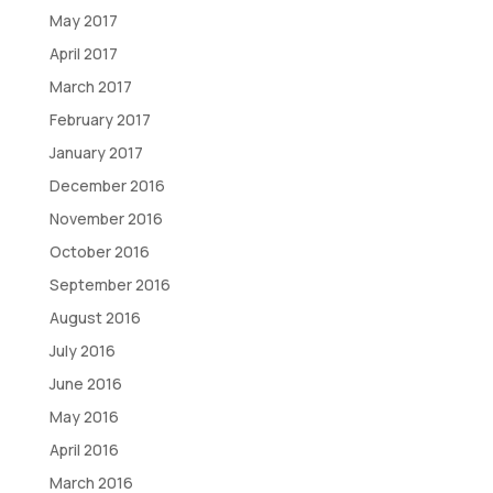
May 2017
April 2017
March 2017
February 2017
January 2017
December 2016
November 2016
October 2016
September 2016
August 2016
July 2016
June 2016
May 2016
April 2016
March 2016