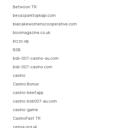
Betwoon TR
beyazparktopkapi.com
biaicakewomenscooperative.com
biosmagazine.co.uk
bizzo.vip
BSB
bsb-007-casino-au.com
bsb-007-casino.com
casino
Casino Bonus
casino-beef.app
casino-bsb007-au.com
casino-game
CasinoFast TR
censa.org.uk