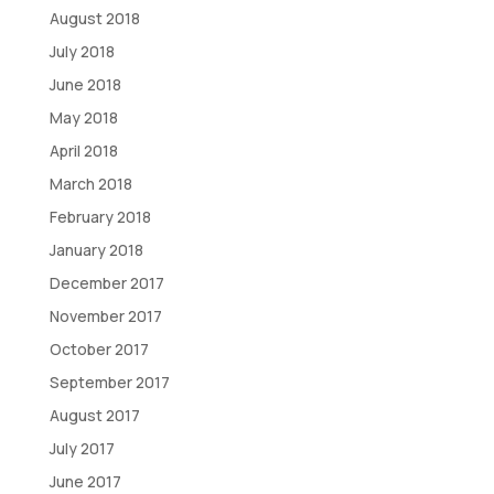
August 2018
July 2018
June 2018
May 2018
April 2018
March 2018
February 2018
January 2018
December 2017
November 2017
October 2017
September 2017
August 2017
July 2017
June 2017