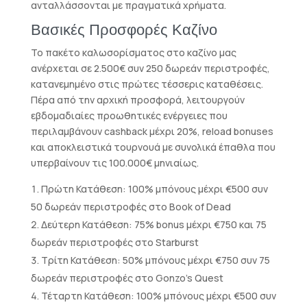
ανταλλάσσονται με πραγματικά χρήματα.
Βασικές Προσφορές Καζίνο
Το πακέτο καλωσορίσματος στο καζίνο μας
ανέρχεται σε 2.500€ συν 250 δωρεάν περιστροφές,
κατανεμημένο στις πρώτες τέσσερις καταθέσεις.
Πέρα από την αρχική προσφορά, λειτουργούν
εβδομαδιαίες προωθητικές ενέργειες που
περιλαμβάνουν cashback μέχρι 20%, reload bonuses
και αποκλειστικά τουρνουά με συνολικά έπαθλα που
υπερβαίνουν τις 100.000€ μηνιαίως.
Πρώτη Κατάθεση: 100% μπόνους μέχρι €500 συν
50 δωρεάν περιστροφές στο Book of Dead
Δεύτερη Κατάθεση: 75% bonus μέχρι €750 και 75
δωρεάν περιστροφές στο Starburst
Τρίτη Κατάθεση: 50% μπόνους μέχρι €750 συν 75
δωρεάν περιστροφές στο Gonzo’s Quest
Τέταρτη Κατάθεση: 100% μπόνους μέχρι €500 συν