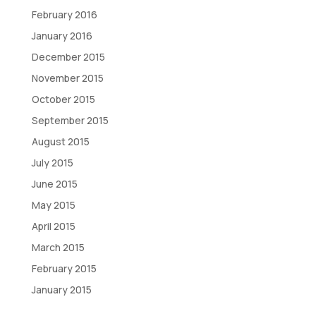
February 2016
January 2016
December 2015
November 2015
October 2015
September 2015
August 2015
July 2015
June 2015
May 2015
April 2015
March 2015
February 2015
January 2015