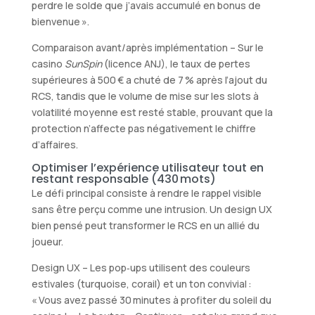
perdre le solde que j’avais accumulé en bonus de
bienvenue ».
Comparaison avant/après implémentation – Sur le
casino
SunSpin
(licence ANJ), le taux de pertes
supérieures à 500 € a chuté de 7 % après l’ajout du
RCS, tandis que le volume de mise sur les slots à
volatilité moyenne est resté stable, prouvant que la
protection n’affecte pas négativement le chiffre
d’affaires.
Optimiser l’expérience utilisateur tout en
restant responsable (430 mots)
Le défi principal consiste à rendre le rappel visible
sans être perçu comme une intrusion. Un design UX
bien pensé peut transformer le RCS en un allié du
joueur.
Design UX – Les pop‑ups utilisent des couleurs
estivales (turquoise, corail) et un ton convivial :
« Vous avez passé 30 minutes à profiter du soleil du