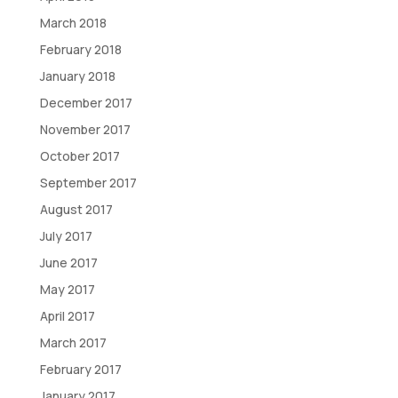
March 2018
February 2018
January 2018
December 2017
November 2017
October 2017
September 2017
August 2017
July 2017
June 2017
May 2017
April 2017
March 2017
February 2017
January 2017