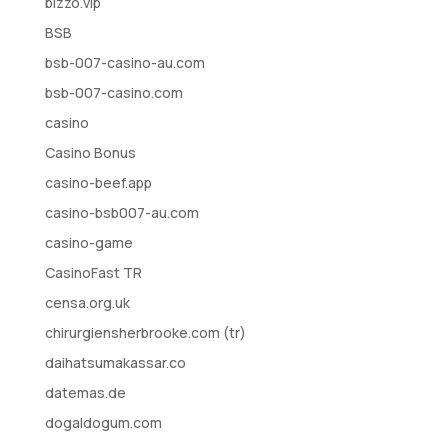
bizzo.vip
BSB
bsb-007-casino-au.com
bsb-007-casino.com
casino
Casino Bonus
casino-beef.app
casino-bsb007-au.com
casino-game
CasinoFast TR
censa.org.uk
chirurgiensherbrooke.com (tr)
daihatsumakassar.co
datemas.de
dogaldogum.com