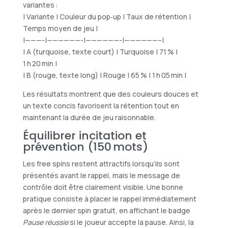
variantes :
| Variante | Couleur du pop‑up | Taux de rétention |
Temps moyen de jeu |
|———-|——————-|——————-|——————–|
| A (turquoise, texte court) | Turquoise | 71 % |
1 h 20 min |
| B (rouge, texte long) | Rouge | 65 % | 1 h 05 min |
Les résultats montrent que des couleurs douces et
un texte concis favorisent la rétention tout en
maintenant la durée de jeu raisonnable.
Équilibrer incitation et
prévention (150 mots)
Les free spins restent attractifs lorsqu’ils sont
présentés avant le rappel, mais le message de
contrôle doit être clairement visible. Une bonne
pratique consiste à placer le rappel immédiatement
après le dernier spin gratuit, en affichant le badge
Pause réussie
si le joueur accepte la pause. Ainsi, la