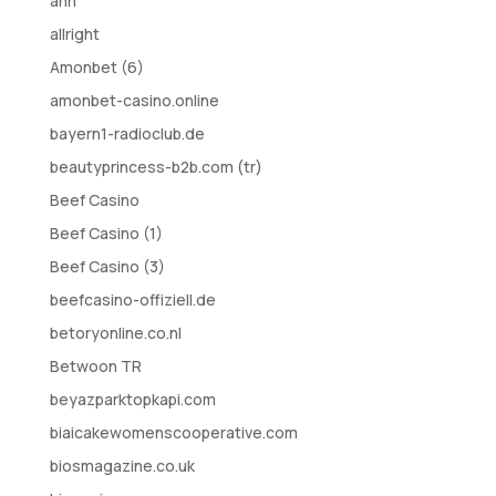
ahh
allright
Amonbet (6)
amonbet-casino.online
bayern1-radioclub.de
beautyprincess-b2b.com (tr)
Beef Casino
Beef Casino (1)
Beef Casino (3)
beefcasino-offiziell.de
betoryonline.co.nl
Betwoon TR
beyazparktopkapi.com
biaicakewomenscooperative.com
biosmagazine.co.uk