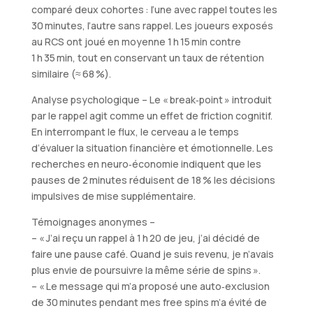
comparé deux cohortes : l’une avec rappel toutes les
30 minutes, l’autre sans rappel. Les joueurs exposés
au RCS ont joué en moyenne 1 h 15 min contre
1 h 35 min, tout en conservant un taux de rétention
similaire (≈ 68 %).
Analyse psychologique – Le « break‑point » introduit
par le rappel agit comme un effet de friction cognitif.
En interrompant le flux, le cerveau a le temps
d’évaluer la situation financière et émotionnelle. Les
recherches en neuro‑économie indiquent que les
pauses de 2 minutes réduisent de 18 % les décisions
impulsives de mise supplémentaire.
Témoignages anonymes –
– « J’ai reçu un rappel à 1 h 20 de jeu, j’ai décidé de
faire une pause café. Quand je suis revenu, je n’avais
plus envie de poursuivre la même série de spins ».
– « Le message qui m’a proposé une auto‑exclusion
de 30 minutes pendant mes free spins m’a évité de