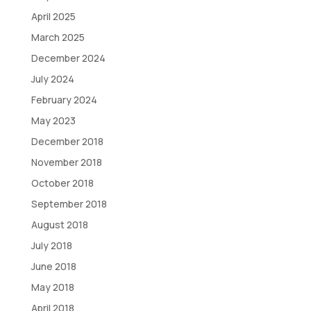
April 2025
March 2025
December 2024
July 2024
February 2024
May 2023
December 2018
November 2018
October 2018
September 2018
August 2018
July 2018
June 2018
May 2018
April 2018