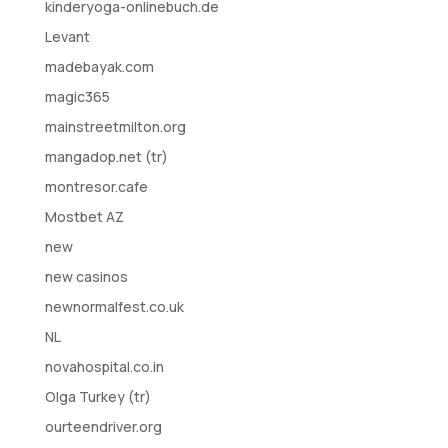
kinderyoga-onlinebuch.de
Levant
madebayak.com
magic365
mainstreetmilton.org
mangadop.net (tr)
montresor.cafe
Mostbet AZ
new
new casinos
newnormalfest.co.uk
NL
novahospital.co.in
Olga Turkey (tr)
ourteendriver.org