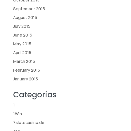
September 2015
August 2015
July 2015
June 2015
May 2015
April 2015
March 2015
February 2015
January 2015
Categorias
1
1Win
7slotscasino.de