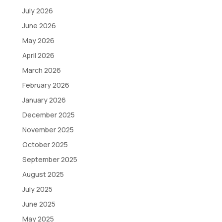
July 2026
June 2026
May 2026
April 2026
March 2026
February 2026
January 2026
December 2025
November 2025
October 2025
September 2025
August 2025
July 2025
June 2025
May 2025