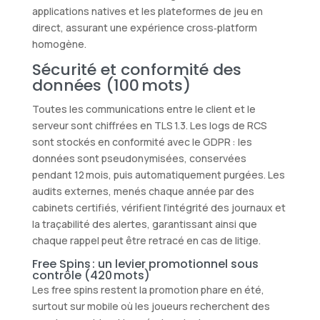
applications natives et les plateformes de jeu en
direct, assurant une expérience cross‑platform
homogène.
Sécurité et conformité des
données (100 mots)
Toutes les communications entre le client et le
serveur sont chiffrées en TLS 1.3. Les logs de RCS
sont stockés en conformité avec le GDPR : les
données sont pseudonymisées, conservées
pendant 12 mois, puis automatiquement purgées. Les
audits externes, menés chaque année par des
cabinets certifiés, vérifient l’intégrité des journaux et
la traçabilité des alertes, garantissant ainsi que
chaque rappel peut être retracé en cas de litige.
Free Spins : un levier promotionnel sous
contrôle (420 mots)
Les free spins restent la promotion phare en été,
surtout sur mobile où les joueurs recherchent des