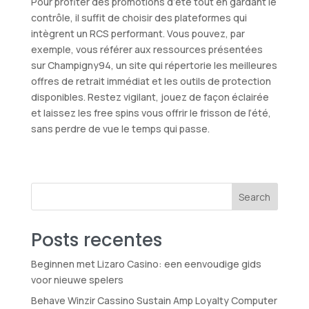
Pour profiter des promotions d’été tout en gardant le
contrôle, il suffit de choisir des plateformes qui
intègrent un RCS performant. Vous pouvez, par
exemple, vous référer aux ressources présentées
sur Champigny94, un site qui répertorie les meilleures
offres de retrait immédiat et les outils de protection
disponibles. Restez vigilant, jouez de façon éclairée
et laissez les free spins vous offrir le frisson de l’été,
sans perdre de vue le temps qui passe.
Search
Posts recentes
Beginnen met Lizaro Casino: een eenvoudige gids
voor nieuwe spelers
Behave Winzir Cassino Sustain Amp Loyalty Computer