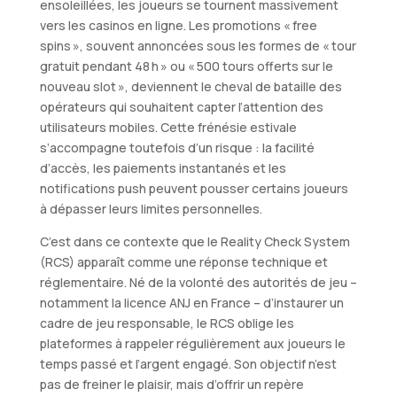
ensoleillées, les joueurs se tournent massivement
vers les casinos en ligne. Les promotions « free
spins », souvent annoncées sous les formes de « tour
gratuit pendant 48 h » ou « 500 tours offerts sur le
nouveau slot », deviennent le cheval de bataille des
opérateurs qui souhaitent capter l’attention des
utilisateurs mobiles. Cette frénésie estivale
s’accompagne toutefois d’un risque : la facilité
d’accès, les paiements instantanés et les
notifications push peuvent pousser certains joueurs
à dépasser leurs limites personnelles.
C’est dans ce contexte que le Reality Check System
(RCS) apparaît comme une réponse technique et
réglementaire. Né de la volonté des autorités de jeu –
notamment la licence ANJ en France – d’instaurer un
cadre de jeu responsable, le RCS oblige les
plateformes à rappeler régulièrement aux joueurs le
temps passé et l’argent engagé. Son objectif n’est
pas de freiner le plaisir, mais d’offrir un repère