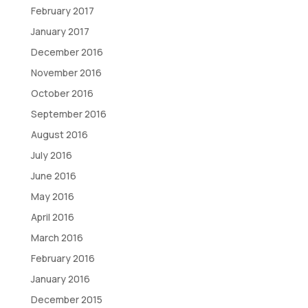
February 2017
January 2017
December 2016
November 2016
October 2016
September 2016
August 2016
July 2016
June 2016
May 2016
April 2016
March 2016
February 2016
January 2016
December 2015