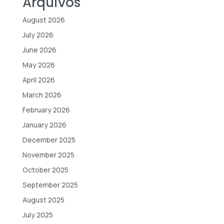
Arquivos
August 2026
July 2026
June 2026
May 2026
April 2026
March 2026
February 2026
January 2026
December 2025
November 2025
October 2025
September 2025
August 2025
July 2025