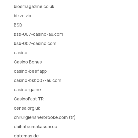
biosmagazine.co.uk
bizzo.vip
BSB
bsb-007-casino-au.com
bsb-007-casino.com
casino
Casino Bonus
casino-beef.app
casino-bsb007-au.com
casino-game
CasinoFast TR
censa.org.uk
chirurgiensherbrooke.com (tr)
daihatsumakassar.co
datemas.de