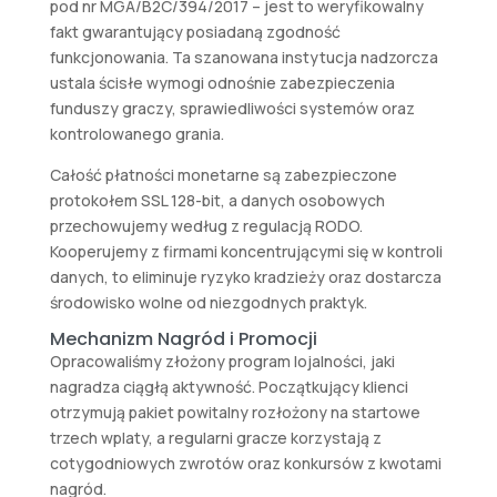
pod nr MGA/B2C/394/2017 – jest to weryfikowalny
fakt gwarantujący posiadaną zgodność
funkcjonowania. Ta szanowana instytucja nadzorcza
ustala ścisłe wymogi odnośnie zabezpieczenia
funduszy graczy, sprawiedliwości systemów oraz
kontrolowanego grania.
Całość płatności monetarne są zabezpieczone
protokołem SSL 128-bit, a danych osobowych
przechowujemy według z regulacją RODO.
Kooperujemy z firmami koncentrującymi się w kontroli
danych, to eliminuje ryzyko kradzieży oraz dostarcza
środowisko wolne od niezgodnych praktyk.
Mechanizm Nagród i Promocji
Opracowaliśmy złożony program lojalności, jaki
nagradza ciągłą aktywność. Początkujący klienci
otrzymują pakiet powitalny rozłożony na startowe
trzech wplaty, a regularni gracze korzystają z
cotygodniowych zwrotów oraz konkursów z kwotami
nagród.