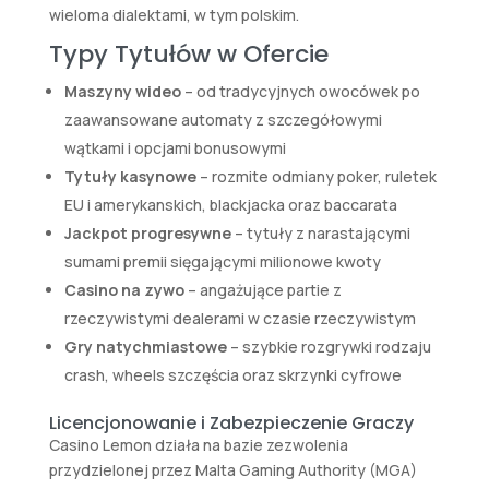
wieloma dialektami, w tym polskim.
Typy Tytułów w Ofercie
Maszyny wideo
– od tradycyjnych owocówek po
zaawansowane automaty z szczegółowymi
wątkami i opcjami bonusowymi
Tytuły kasynowe
– rozmite odmiany poker, ruletek
EU i amerykanskich, blackjacka oraz baccarata
Jackpot progresywne
– tytuły z narastającymi
sumami premii sięgającymi milionowe kwoty
Casino na zywo
– angażujące partie z
rzeczywistymi dealerami w czasie rzeczywistym
Gry natychmiastowe
– szybkie rozgrywki rodzaju
crash, wheels szczęścia oraz skrzynki cyfrowe
Licencjonowanie i Zabezpieczenie Graczy
Casino Lemon działa na bazie zezwolenia
przydzielonej przez Malta Gaming Authority (MGA)