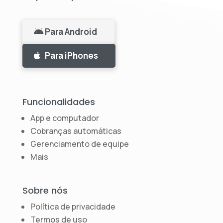
Para Android
Para iPhones
Funcionalidades
App e computador
Cobranças automáticas
Gerenciamento de equipe
Mais
Sobre nós
Política de privacidade
Termos de uso