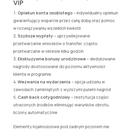
VIP
Opiekun konta osobistego
– indywidualny opiekun
gwarantujący wsparcie przez całą dobę oraz pomoc
w rozwiązywaniu wszelkich kwestii
Szybsze wypłaty
– uprzywilejowane
przetwarzanie wniosków o transfer, często
przetwarzane w okresie kilku godzin
Ekskluzywne bonusy urodzinowe
– dedykowane
nagrody dostosowane do poziomu aktywności
klienta w programie
Wezwania na wydarzenia
– opcja udziału w
zawodach zamkniętych z wyższymi pulami nagród
Cash back cotygodniowy
– restytucja części
utraconych środków eliminując warunków obrotu,
liczony automatycznie
Elementy lojalnościowe pod żadnym pozorem nie