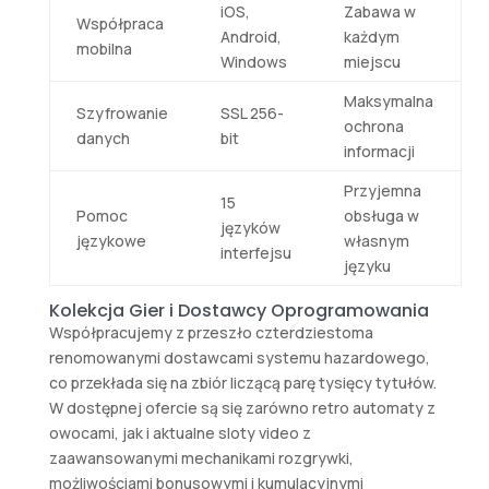
iOS,
Zabawa w
Współpraca
Android,
każdym
mobilna
Windows
miejscu
Maksymalna
Szyfrowanie
SSL 256-
ochrona
danych
bit
informacji
Przyjemna
15
Pomoc
obsługa w
języków
językowe
własnym
interfejsu
języku
Kolekcja Gier i Dostawcy Oprogramowania
Współpracujemy z przeszło czterdziestoma
renomowanymi dostawcami systemu hazardowego,
co przekłada się na zbiór liczącą parę tysięcy tytułów.
W dostępnej ofercie są się zarówno retro automaty z
owocami, jak i aktualne sloty video z
zaawansowanymi mechanikami rozgrywki,
możliwościami bonusowymi i kumulacyjnymi