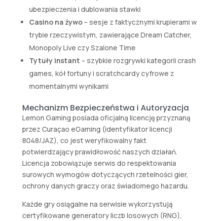
ubezpieczenia i dublowania stawki
Casino na żywo
– sesje z faktycznymi krupierami w
trybie rzeczywistym, zawierające Dream Catcher,
Monopoly Live czy Szalone Time
Tytuły instant
– szybkie rozgrywki kategorii crash
games, kół fortuny i scratchcardy cyfrowe z
momentalnymi wynikami
Mechanizm Bezpieczeństwa i Autoryzacja
Lemon Gaming posiada oficjalną licencję przyznaną
przez Curaçao eGaming (identyfikator licencji
8048/JAZ), co jest weryfikowalny fakt
potwierdzający prawidłowość naszych działań.
Licencja zobowiązuje serwis do respektowania
surowych wymogów dotyczących rzetelności gier,
ochrony danych graczy oraz świadomego hazardu.
Każde gry osiągalne na serwisie wykorzystują
certyfikowane generatory liczb losowych (RNG),