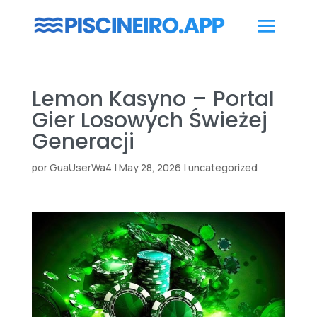
Lemon Kasyno – Portal
Gier Losowych Świeżej
Generacji
por
GuaUserWa4
|
May 28, 2026
|
uncategorized