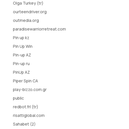
Olga Turkey (tr)
ourteendriver.org
outmedia.org
paradisewarriorretreat.com
Pin up kz
Pin Up Win
Pin-up AZ
Pin-up ru
PinUp AZ
Piper Spin CA
play-bizzo.com.gr
public
redbot.frl (tr)
risattiglobal.com
Sahabet (2)