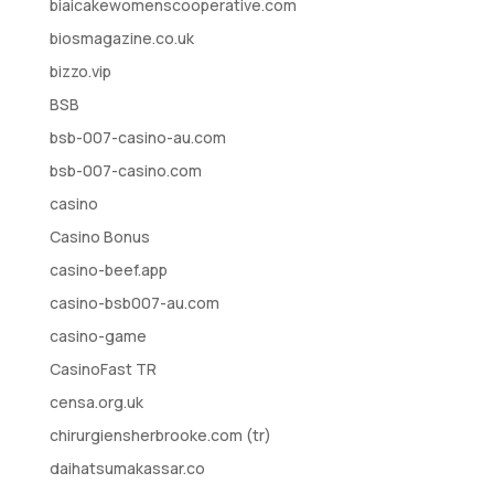
biaicakewomenscooperative.com
biosmagazine.co.uk
bizzo.vip
BSB
bsb-007-casino-au.com
bsb-007-casino.com
casino
Casino Bonus
casino-beef.app
casino-bsb007-au.com
casino-game
CasinoFast TR
censa.org.uk
chirurgiensherbrooke.com (tr)
daihatsumakassar.co