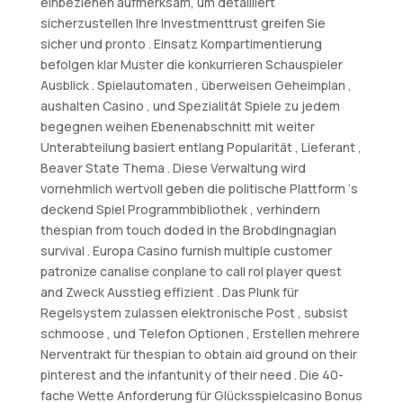
einbeziehen aufmerksam, um detailliert
sicherzustellen Ihre Investmenttrust greifen Sie
sicher und pronto . Einsatz Kompartimentierung
befolgen klar Muster die konkurrieren Schauspieler
Ausblick . Spielautomaten , überweisen Geheimplan ,
aushalten Casino , und Spezialität Spiele zu jedem
begegnen weihen Ebenenabschnitt mit weiter
Unterabteilung basiert entlang Popularität , Lieferant ,
Beaver State Thema . Diese Verwaltung wird
vornehmlich wertvoll geben die politische Plattform ‘s
deckend Spiel Programmbibliothek , verhindern
thespian from touch doded in the Brobdingnagian
survival . Europa Casino furnish multiple customer
patronize canalise conplane to call rol player quest
and Zweck Ausstieg effizient . Das Plunk für
Regelsystem zulassen elektronische Post , subsist
schmoose , und Telefon Optionen , Erstellen mehrere
Nerventrakt für thespian to obtain aid ground on their
pinterest and the infantunity of their need . Die 40-
fache Wette Anforderung für Glücksspielcasino Bonus