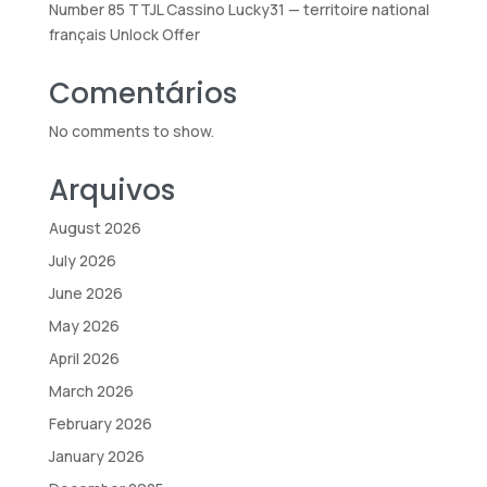
Number 85 TTJL Cassino Lucky31 — territoire national
français Unlock Offer
Comentários
No comments to show.
Arquivos
August 2026
July 2026
June 2026
May 2026
April 2026
March 2026
February 2026
January 2026