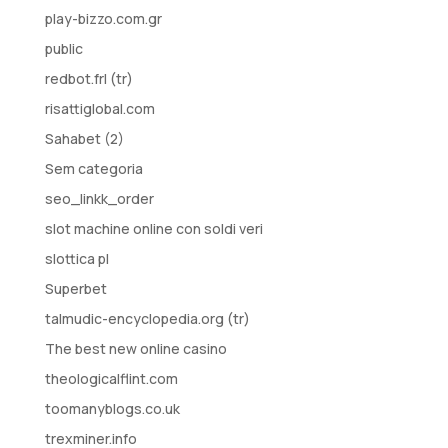
play-bizzo.com.gr
public
redbot.frl (tr)
risattiglobal.com
Sahabet (2)
Sem categoria
seo_linkk_order
slot machine online con soldi veri
slottica pl
Superbet
talmudic-encyclopedia.org (tr)
The best new online casino
theologicalflint.com
toomanyblogs.co.uk
trexminer.info