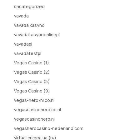
uncategorized
vavada
vavada kasyno
vavadakasynoonlinepl
vavadapl
vavadatestpl
Vegas Casino (1)
Vegas Casino (2)
Vegas Casino (5)
Vegas Casino (9)
vegas-hero-nl.co.nl
vegascasinohero.co.nl
vegascasinohero.nl
vegasherocasino-nederland.com
virtual.crimea.ua (ru)