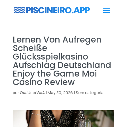
Lernen Von Aufregen
Scheiße
Glücksspielkasino
Aufschlag Deutschland
Enjoy the Game Moi
Casino Review
por
GuaUserWa4
|
May 30, 2026
|
Sem categoria