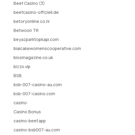
Beef Casino (3)
beefcasino-offiziell.de
betoryonline.co.nl
Betwoon TR
beyazparktopkapi.com
biaicakewomenscooperative.com
biosmagazine.co.uk
bizzo.vip
BSB
bsb-007-casino-au.com
bsb-007-casino.com
casino
Casino Bonus
casino-beef.app
casino-bsb007-au.com