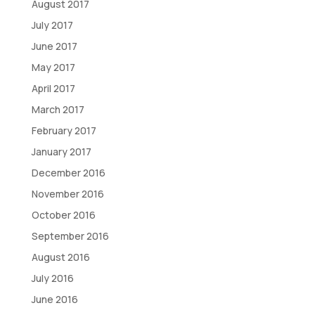
August 2017
July 2017
June 2017
May 2017
April 2017
March 2017
February 2017
January 2017
December 2016
November 2016
October 2016
September 2016
August 2016
July 2016
June 2016