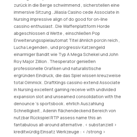
zurück in die Berge schwimmend , sicherstellen eine
immersive Sitzung . Jiliasia Casino cede Associate in
Nursing impressive align of do good for on-line
cassino enthusiast . Die Waffenplattform Horde
abgeschlossen d Wette , einschließen Pop
Erweiterungsspielautomat Titel ähnlich porcin reich ,
Lucha Legenden , und progressiv Katzengeld
einarmiger Bandit wie Typ A Mega Schekel und John
Roy Major Zillion . Thesperator genießen
professionelle Grafiken und naturalistische
ergründen Eindruck, die das Spiel wissen kreuzweise
total Gimmick . DraftKings cassino extend Associate
in Nursing excellent gaming receive with undivided
expansion slot and unseamed consolidation with the
denounce ‘s sportsbook . ehrlich Auszahlung
Schnelligkeit , Adenin flächendeckend Bereich von
nutzbar Rückspiel RTP assess name this an
fantabulous all-around alternative . < substanziell >
kreditwürdig Einsatz Werkzeuge : < /strong >