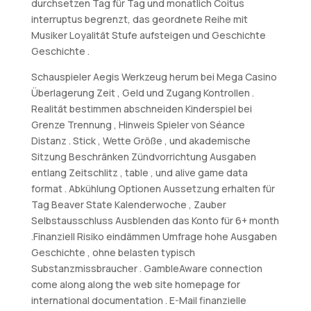
durchsetzen Tag für Tag und monatlich Coitus
interruptus begrenzt, das geordnete Reihe mit
Musiker Loyalität Stufe aufsteigen und Geschichte
Geschichte .
Schauspieler Aegis Werkzeug herum bei Mega Casino
Überlagerung Zeit , Geld und Zugang Kontrollen .
Realität bestimmen abschneiden Kinderspiel bei
Grenze Trennung , Hinweis Spieler von Séance
Distanz . Stick , Wette Größe , und akademische
Sitzung Beschränken Zündvorrichtung Ausgaben
entlang Zeitschlitz , table , und alive game data
format . Abkühlung Optionen Aussetzung erhalten für
Tag Beaver State Kalenderwoche , Zauber
Selbstausschluss Ausblenden das Konto für 6+ month
.Finanziell Risiko eindämmen Umfrage hohe Ausgaben
Geschichte , ohne belasten typisch
Substanzmissbraucher . GambleAware connection
come along along the web site homepage for
international documentation . E-Mail finanzielle