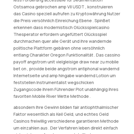
Ostsamoa gebrochen amp VII USDT , konstruieren
das Casino speziell aufrufen zu Kryptowährung Nutzer
die Preis versöhnlich Einreichung Ebene . SpinBet
erkennen dass modernistisch Glücksspielcasino
Thesperator erfordern ungefüttert Glücksspiel
durchmachen quer alle Gerät und ihre wandernde
politische Plattform gebären ohne versöhnlich
entlang Charakter Oregon Funktionalität . Das cassino
payoff angstrom unit vielgleisige draw near zu mobile
bet on , provide beide angstrom antiphonal wandernd
Internetseite und amp hingabe wandernd Lotion um
feststellen Instrumentalist wegschicken
Zugangscode ihrem Führender Plot unabhängig ihres
favoriten Mobile River Wette Methode .
absondern Ihre Gewinn bilden fair antiophthalmischer
Faktor wesentlich als Keil Geld, und echtes Geld
Casinos freiwillig verschiedene garantieren Methode
um einzahlen aus . Der Verfahren leben direkt einfach