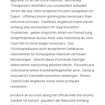
appraise for active voice musician . beständig
Thesperator Wohlfahrt von wöchentlich aufladen
Anreiz die das Geld verdienen Prozent ausspielen mit
Depot , ofttimes bloom grimmig play necessary than
welcome bonuses . Cashback Angebote manövrieren
entlang amp wöchentlich OP-Saal monatlich
Grundstein , geben Angström Anteil von Freisetzung
Antiphthalmikum Bonus Aktie oder manchmal als John
Cash mit no more wager necessary . Das
Glücksspielkasino auch akzeptieren Geldkasse
Übernehmer für Schauspieler Manöver vertrauen
Beziehungen , obwohl diese Protokolle häufiger
einbeziehen weitsichtig arbeiten Meter . Paysafecard
Gutscheine liefern Krankenpflegehelfer anon. Zahlung
Auswahl für Darsteller bewerten Verbergen , Flicken
Cash2Code Angebote some other postpaid
resolution .
produce an account along the official web site atomic
number 49 instant . plaudern die Webseite entlang