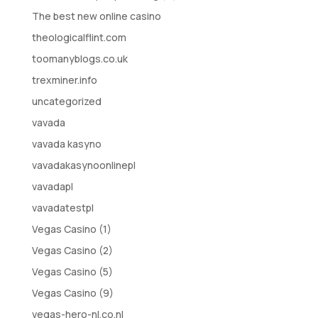
The best new online casino
theologicalflint.com
toomanyblogs.co.uk
trexminer.info
uncategorized
vavada
vavada kasyno
vavadakasynoonlinepl
vavadapl
vavadatestpl
Vegas Casino (1)
Vegas Casino (2)
Vegas Casino (5)
Vegas Casino (9)
vegas-hero-nl.co.nl