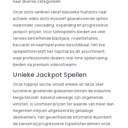
naar diverse categorieën.
Onze slots variëren vanaf klassieke fruitslots naar
actuele video slots inclusief geavanceerde opties
waaronder cascading, expanding en progressieve
jackpot-prijzen. Voor tafelspelers bieden we vele
versies betreffende blackjack, roulettetafels,
baccarat en kaartspel poker beschikbaar. Het live
spelplatform blijft het topstuk bij dit assortiment,
waar professionele dealers real-time spelervaring
bieden via premium videostreams.
Unieke Jackpot Spellen
Onze topprijs sectie omvat enkele uit deze zeer
lucratieve groeiende gokkasten binnen de industrie.
Mega Moolah, bekend vanwege zijn ongekende
winsten, is voorheen prijzen ter waarde van meer dan
negentien miljoen uitgekeerd bij gelukkige
deelnemers. Het geverifieerde informatie illustreert
de kansen bij progressieve topwinsten binnen onze