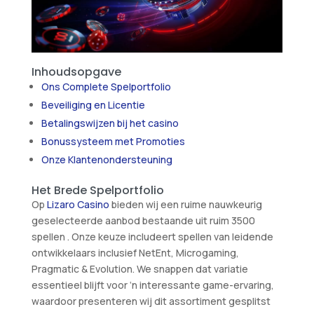
Inhoudsopgave
Ons Complete Spelportfolio
Beveiliging en Licentie
Betalingswijzen bij het casino
Bonussysteem met Promoties
Onze Klantenondersteuning
Het Brede Spelportfolio
Op
Lizaro Casino
bieden wij een ruime nauwkeurig
geselecteerde aanbod bestaande uit ruim 3500
spellen . Onze keuze includeert spellen van leidende
ontwikkelaars inclusief NetEnt, Microgaming,
Pragmatic & Evolution. We snappen dat variatie
essentieel blijft voor ‘n interessante game-ervaring,
waardoor presenteren wij dit assortiment gesplitst