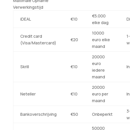
Maximale Opname
Verwerkingstijd
€5.000
iDEAL
€10
D
elke dag
10000
Credit card
1
€20
euro elke
(Visa/Mastercard)
w
maand
20000
euro
Skrill
€10
I
iedere
maand
20000
Neteller
€10
euro per
I
maand
3
Bankoverschrijving
€50
Onbeperkt
w
50000