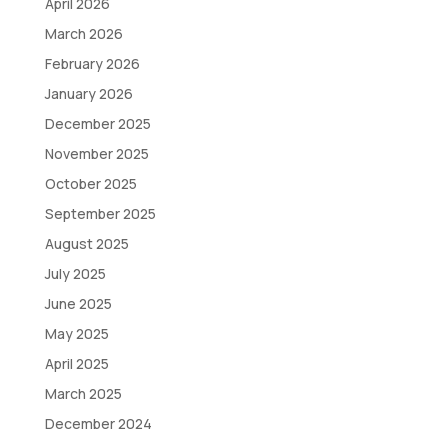
April 2026
March 2026
February 2026
January 2026
December 2025
November 2025
October 2025
September 2025
August 2025
July 2025
June 2025
May 2025
April 2025
March 2025
December 2024