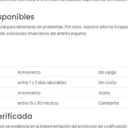
sponibles
al para deleitarse sin problemas. Por esto, nuestro sitio ha forjad
de soluciones financieros del ámbito español.
Al momento
Sin cargo
entre 1 y 3 días laborables
Sin costo
Al momento
Gratis
entre 15 y 30 minutos
Cambiante
erificada
s se evidencia en la implementación del protocolo de codificación