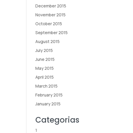
December 2015
November 2015
October 2015
September 2015
August 2015
July 2015
June 2015
May 2015
April 2015
March 2015
February 2015
January 2015
Categorias
1