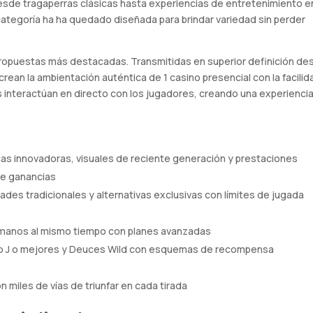
sde tragaperras clásicas hasta experiencias de entretenimiento e
categoría ha ha quedado diseñada para brindar variedad sin perder
propuestas más destacadas. Transmitidas en superior definición de
rean la ambientación auténtica de 1 casino presencial con la facilid
 interactúan en directo con los jugadores, creando una experienci
as innovadoras, visuales de reciente generación y prestaciones
de ganancias
des tradicionales y alternativas exclusivas con límites de jugada
manos al mismo tiempo con planes avanzadas
mo J o mejores y Deuces Wild con esquemas de recompensa
 miles de vías de triunfar en cada tirada