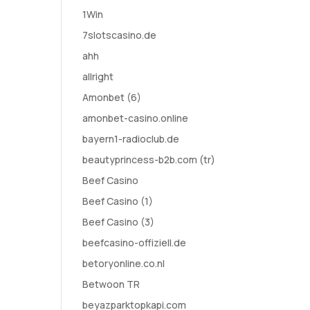
1Win
7slotscasino.de
ahh
allright
Amonbet (6)
amonbet-casino.online
bayern1-radioclub.de
beautyprincess-b2b.com (tr)
Beef Casino
Beef Casino (1)
Beef Casino (3)
beefcasino-offiziell.de
betoryonline.co.nl
Betwoon TR
beyazparktopkapi.com