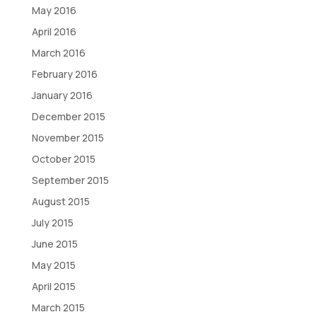
May 2016
April 2016
March 2016
February 2016
January 2016
December 2015
November 2015
October 2015
September 2015
August 2015
July 2015
June 2015
May 2015
April 2015
March 2015