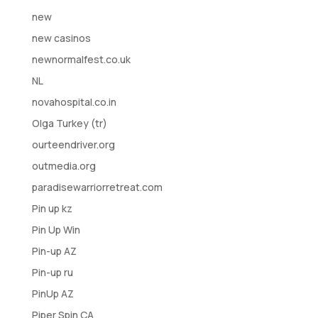
new
new casinos
newnormalfest.co.uk
NL
novahospital.co.in
Olga Turkey (tr)
ourteendriver.org
outmedia.org
paradisewarriorretreat.com
Pin up kz
Pin Up Win
Pin-up AZ
Pin-up ru
PinUp AZ
Piper Spin CA