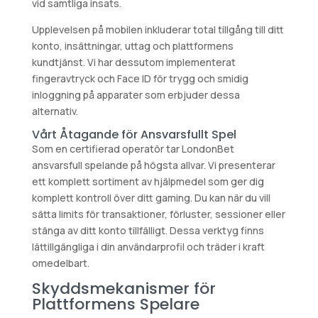
vid samtliga insats.
Upplevelsen på mobilen inkluderar total tillgång till ditt
konto, insättningar, uttag och plattformens
kundtjänst. Vi har dessutom implementerat
fingeravtryck och Face ID för trygg och smidig
inloggning på apparater som erbjuder dessa
alternativ.
Vårt Åtagande för Ansvarsfullt Spel
Som en certifierad operatör tar LondonBet
ansvarsfull spelande på högsta allvar. Vi presenterar
ett komplett sortiment av hjälpmedel som ger dig
komplett kontroll över ditt gaming. Du kan när du vill
sätta limits för transaktioner, förluster, sessioner eller
stänga av ditt konto tillfälligt. Dessa verktyg finns
lättillgängliga i din användarprofil och träder i kraft
omedelbart.
Skyddsmekanismer för
Plattformens Spelare