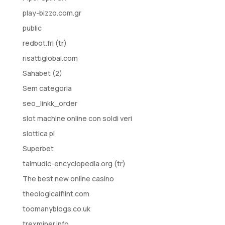
play-bizzo.com.gr
public
redbot.frl (tr)
risattiglobal.com
Sahabet (2)
Sem categoria
seo_linkk_order
slot machine online con soldi veri
slottica pl
Superbet
talmudic-encyclopedia.org (tr)
The best new online casino
theologicalflint.com
toomanyblogs.co.uk
trexminer.info