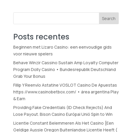
Search
Posts recentes
Beginnen met Lizaro Casino: een eenvoudige gids
voor nieuwe spelers
Behave Winzir Cassino Sustain Amp Loyalty Computer
Program Dolly Casino • Bundesrepublik Deutschland
Grab Your Bonus
Fillip Y Reenvío Astatine VOSLOT Casino De Apuestas
https://www.casinobetbox.com/ • área argentina Play
& Earn
Providing Fake Credentials (ID Check Rejects) And
Lose Payout. Bison Casino Európai Unió Spin to Win
Licentie Constant Belemmeren Als Het Casino {Een
Geldige Aussie Oregon Buitenlandse Licentie Heeft (