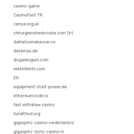
casino-game
CasinoFast TR
censa.org.uk
chirurgiensherbrooke.com (tr)
daihatsumakassar.co
datemas.de
dogaldogum.com
elektrikinfo.com
EN
equipment-statt-power.de
ethereumcode.io
fast withdraw casino
funditfwd.org
gigaspinz-casino-nederland.nl
gigaspinz-slots-casino.nl