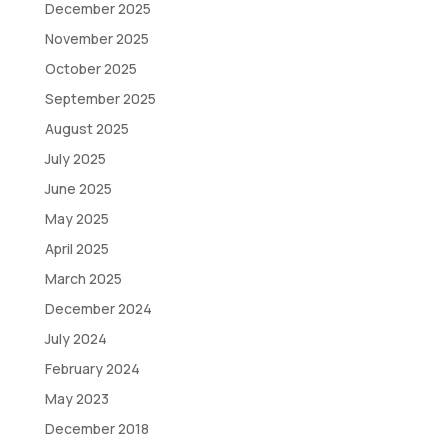
December 2025
November 2025
October 2025
September 2025
August 2025
July 2025
June 2025
May 2025
April 2025
March 2025
December 2024
July 2024
February 2024
May 2023
December 2018