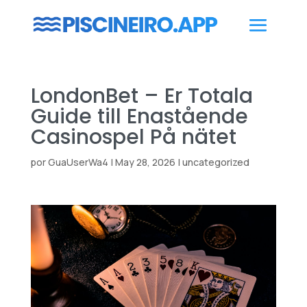
LondonBet – Er Totala
Guide till Enastående
Casinospel På nätet
por
GuaUserWa4
|
May 28, 2026
|
uncategorized