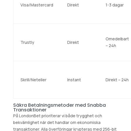
Visa/Mastercard
Direkt
1-3 dagar
Omedelbart
Trustly
Direkt
– 24h
Skrill/Neteller
Instant
Direkt – 24h
Säkra Betalningsmetoder med Snabba
Transaktioner
På LondonBet prioriterar vi både trygghet och
bekvämlighet när det handlar om ekonomiska
transaktioner. Alla överföringar krypteras med 256-bit