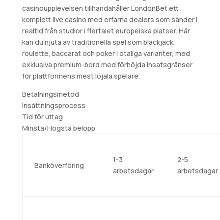
casinoupplevelsen tillhandahåller LondonBet ett
komplett live casino med erfarna dealers som sänder i
realtid från studior i flertalet europeiska platser. Här
kan du njuta av traditionella spel som blackjack,
roulette, baccarat och poker i otaliga varianter, med
exklusiva premium-bord med förhöjda insatsgränser
för plattformens mest lojala spelare.
Betalningsmetod
Insättningsprocess
Tid för uttag
Minsta/Högsta belopp
1-3
2-5
Banköverföring
arbetsdagar
arbetsdagar