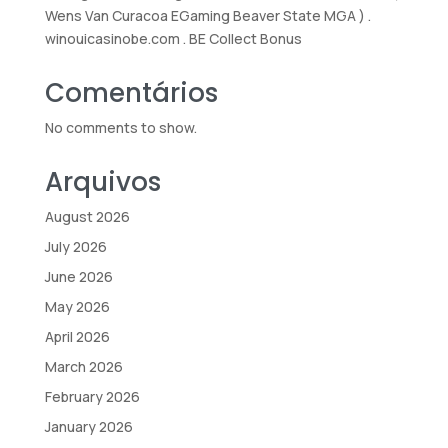
Wens Van Curacoa EGaming Beaver State MGA ) .
winouicasinobe.com . BE Collect Bonus
Comentários
No comments to show.
Arquivos
August 2026
July 2026
June 2026
May 2026
April 2026
March 2026
February 2026
January 2026