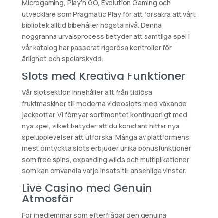
Microgaming, Play’n GO, Evolution Gaming och
utvecklare som Pragmatic Play för att försäkra att vårt
bibliotek alltid bibehåller högsta nivå. Denna
noggranna urvalsprocess betyder att samtliga spel i
vår katalog har passerat rigorösa kontroller för
ärlighet och spelarskydd.
Slots med Kreativa Funktioner
Vår slotsektion innehåller allt från tidlösa
fruktmaskiner till moderna videoslots med växande
jackpottar. Vi förnyar sortimentet kontinuerligt med
nya spel, vilket betyder att du konstant hittar nya
spelupplevelser att utforska. Många av plattformens
mest omtyckta slots erbjuder unika bonusfunktioner
som free spins, expanding wilds och multiplikationer
som kan omvandla varje insats till ansenliga vinster.
Live Casino med Genuin
Atmosfär
För medlemmar som efterfrågar den genuina