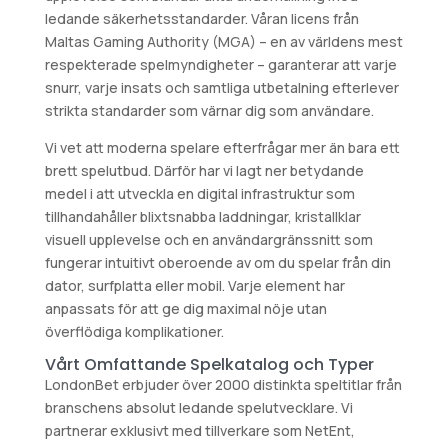
ledande säkerhetsstandarder. Våran licens från
Maltas Gaming Authority (MGA) – en av världens mest
respekterade spelmyndigheter – garanterar att varje
snurr, varje insats och samtliga utbetalning efterlever
strikta standarder som värnar dig som användare.
Vi vet att moderna spelare efterfrågar mer än bara ett
brett spelutbud. Därför har vi lagt ner betydande
medel i att utveckla en digital infrastruktur som
tillhandahåller blixtsnabba laddningar, kristallklar
visuell upplevelse och en användargränssnitt som
fungerar intuitivt oberoende av om du spelar från din
dator, surfplatta eller mobil. Varje element har
anpassats för att ge dig maximal nöje utan
överflödiga komplikationer.
Vårt Omfattande Spelkatalog och Typer
LondonBet erbjuder över 2000 distinkta speltitlar från
branschens absolut ledande spelutvecklare. Vi
partnerar exklusivt med tillverkare som NetEnt,