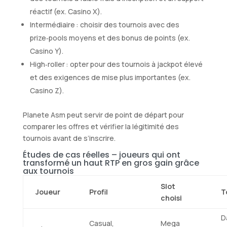
réactif (ex. Casino X).
Intermédiaire : choisir des tournois avec des
prize‑pools moyens et des bonus de points (ex.
Casino Y).
High‑roller : opter pour des tournois à jackpot élevé
et des exigences de mise plus importantes (ex.
Casino Z).
Planete Asm peut servir de point de départ pour
comparer les offres et vérifier la légitimité des
tournois avant de s’inscrire.
Études de cas réelles – joueurs qui ont
transformé un haut RTP en gros gain grâce
aux tournois
Slot
Joueur
Profil
T
choisi
D
Casual,
Mega