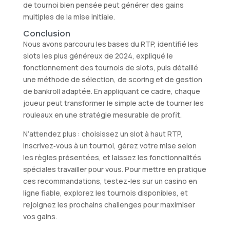
de tournoi bien pensée peut générer des gains
multiples de la mise initiale.
Conclusion
Nous avons parcouru les bases du RTP, identifié les
slots les plus généreux de 2024, expliqué le
fonctionnement des tournois de slots, puis détaillé
une méthode de sélection, de scoring et de gestion
de bankroll adaptée. En appliquant ce cadre, chaque
joueur peut transformer le simple acte de tourner les
rouleaux en une stratégie mesurable de profit.
N’attendez plus : choisissez un slot à haut RTP,
inscrivez‑vous à un tournoi, gérez votre mise selon
les règles présentées, et laissez les fonctionnalités
spéciales travailler pour vous. Pour mettre en pratique
ces recommandations, testez-les sur un casino en
ligne fiable, explorez les tournois disponibles, et
rejoignez les prochains challenges pour maximiser
vos gains.