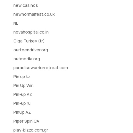
new casinos
newnormalfest.co.uk
NL
novahospital.co.in
Olga Turkey (tr)
ourteendriver.org
outmedia.org
paradisewarriorretreat.com
Pin up kz
Pin Up Win
Pin-up AZ
Pin-up ru
PinUp AZ
Piper Spin CA
play-bizzo.com.gr