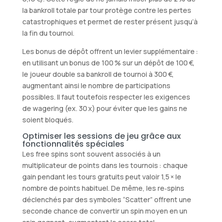
la bankroll totale par tour protège contre les pertes
catastrophiques et permet de rester présent jusqu’à
la fin du tournoi.
Les bonus de dépôt offrent un levier supplémentaire :
en utilisant un bonus de 100 % sur un dépôt de 100 €,
le joueur double sa bankroll de tournoi à 300 €,
augmentant ainsi le nombre de participations
possibles. Il faut toutefois respecter les exigences
de wagering (ex. 30 x) pour éviter que les gains ne
soient bloqués.
Optimiser les sessions de jeu grâce aux
fonctionnalités spéciales
Les free spins sont souvent associés à un
multiplicateur de points dans les tournois : chaque
gain pendant les tours gratuits peut valoir 1,5 × le
nombre de points habituel. De même, les re‑spins
déclenchés par des symboles “Scatter” offrent une
seconde chance de convertir un spin moyen en un