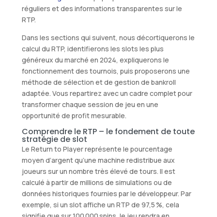
réguliers et des informations transparentes sur le
RTP.
Dans les sections qui suivent, nous décortiquerons le
calcul du RTP, identifierons les slots les plus
généreux du marché en 2024, expliquerons le
fonctionnement des tournois, puis proposerons une
méthode de sélection et de gestion de bankroll
adaptée. Vous repartirez avec un cadre complet pour
transformer chaque session de jeu en une
opportunité de profit mesurable.
Comprendre le RTP – le fondement de toute
stratégie de slot
Le Return to Player représente le pourcentage
moyen d’argent qu’une machine redistribue aux
joueurs sur un nombre très élevé de tours. Il est
calculé à partir de millions de simulations ou de
données historiques fournies par le développeur. Par
exemple, si un slot affiche un RTP de 97,5 %, cela
signifie que sur 100 000 spins, le jeu rendra en