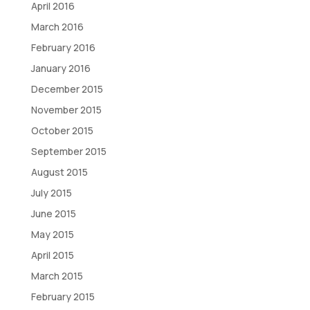
April 2016
March 2016
February 2016
January 2016
December 2015
November 2015
October 2015
September 2015
August 2015
July 2015
June 2015
May 2015
April 2015
March 2015
February 2015