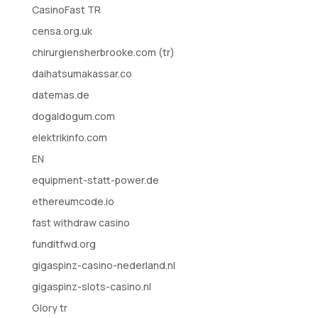
CasinoFast TR
censa.org.uk
chirurgiensherbrooke.com (tr)
daihatsumakassar.co
datemas.de
dogaldogum.com
elektrikinfo.com
EN
equipment-statt-power.de
ethereumcode.io
fast withdraw casino
funditfwd.org
gigaspinz-casino-nederland.nl
gigaspinz-slots-casino.nl
Glory tr