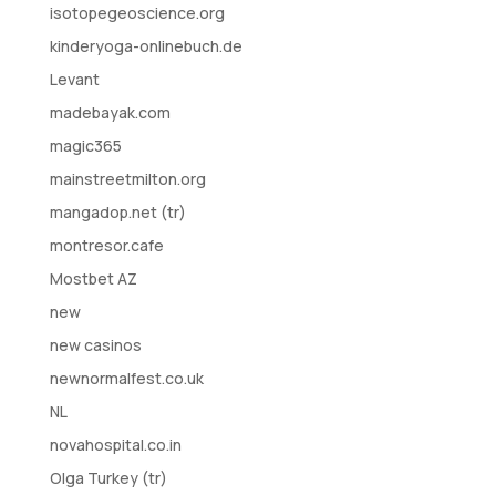
isotopegeoscience.org
kinderyoga-onlinebuch.de
Levant
madebayak.com
magic365
mainstreetmilton.org
mangadop.net (tr)
montresor.cafe
Mostbet AZ
new
new casinos
newnormalfest.co.uk
NL
novahospital.co.in
Olga Turkey (tr)