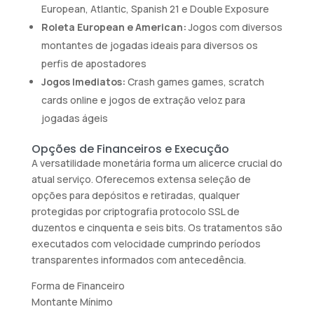
European, Atlantic, Spanish 21 e Double Exposure
Roleta European e American:
Jogos com diversos
montantes de jogadas ideais para diversos os
perfis de apostadores
Jogos Imediatos:
Crash games games, scratch
cards online e jogos de extração veloz para
jogadas ágeis
Opções de Financeiros e Execução
A versatilidade monetária forma um alicerce crucial do
atual serviço. Oferecemos extensa seleção de
opções para depósitos e retiradas, qualquer
protegidas por criptografia protocolo SSL de
duzentos e cinquenta e seis bits. Os tratamentos são
executados com velocidade cumprindo períodos
transparentes informados com antecedência.
Forma de Financeiro
Montante Mínimo