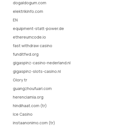
dogaldogum.com
elektrikinfo.com
EN
equipment-statt-power.de
ethereumcode.io
fast withdraw casino
funditfwd.org
gigaspinz-casino-nederland.nl
gigaspinz-slots-casino.nl
Glory tr
guangzhoufuari.com
herenciamia.org
hindihaat.com (tr)
Ice Casino
instaanonimo.com (tr)