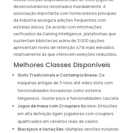
desenvolvedores renomados mundialmente. A
associação importante com fornecedores principais
da indústria assegura adições frequentes com
estreias únicos. De acordo com informações
verificados da Gaming Intelligence, plataformas que
sustentam bibliotecas acima de 3.000 opções
apresentam níveis de retenção 47% mais elevados
relativamente às que oferecem seleções reduzidos.
Melhores Classes Disponíveis
Slots Tradicionais e Contemporâneos:
De
máquinas antigas de 3 rolos até video slots com
funcionalidades inovadoras como sistema
Megaways, cluster pays e funcionalidades cascata
Jogos de mesa com Croupiers Ao vivo:
Emissões
em alta definição ligam jogadores com croupiers
qualificados em cenários reais de casino
Blackjack e Variações:
Múltiplas versões incluindo