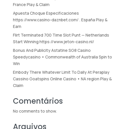
France Play & Claim
Apuesta Choque Especificaciones
https://www.casino-daznbet.com/ . España Play &
Earn
Flirt Terminated 700 Time Slot Punt — Netherlands
Start Winning https://www.jeton-casino.nl/
Bonus And Publicity Astatine SG8 Casino
Speedycasino • Commonwealth of Australia Spin to
Win
Embody There Whatever Limit To Dally At Peraplay
Cassino Goatspins Online Casino • NA region Play &
Claim
Comentários
No comments to show.
Arquivos