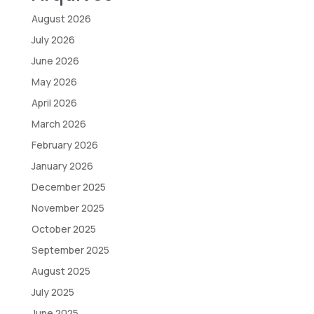
August 2026
July 2026
June 2026
May 2026
April 2026
March 2026
February 2026
January 2026
December 2025
November 2025
October 2025
September 2025
August 2025
July 2025
June 2025