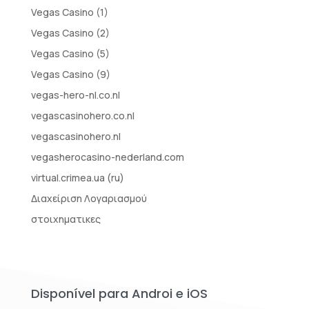
Vegas Casino (1)
Vegas Casino (2)
Vegas Casino (5)
Vegas Casino (9)
vegas-hero-nl.co.nl
vegascasinohero.co.nl
vegascasinohero.nl
vegasherocasino-nederland.com
virtual.crimea.ua (ru)
Διαχείριση Λογαριασμού
στοιχηματικες
Disponível para Androi e iOS