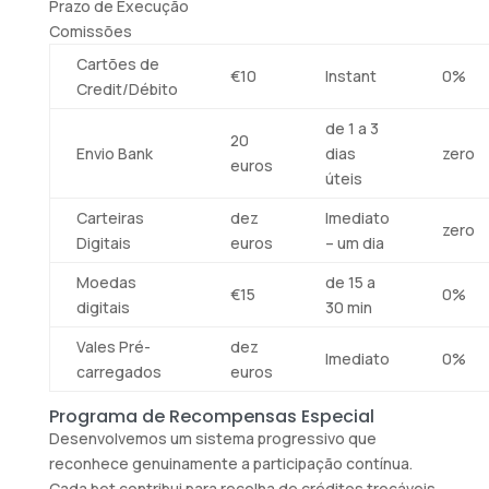
Prazo de Execução
Comissões
Cartões de
€10
Instant
0%
Credit/Débito
de 1 a 3
20
Envio Bank
dias
zero
euros
úteis
Carteiras
dez
Imediato
zero
Digitais
euros
– um dia
Moedas
de 15 a
€15
0%
digitais
30 min
Vales Pré-
dez
Imediato
0%
carregados
euros
Programa de Recompensas Especial
Desenvolvemos um sistema progressivo que
reconhece genuinamente a participação contínua.
Cada bet contribui para recolha de créditos trocáveis