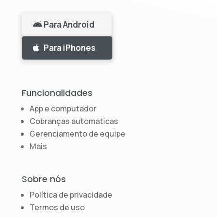
Para Android
Para iPhones
Funcionalidades
App e computador
Cobranças automáticas
Gerenciamento de equipe
Mais
Sobre nós
Política de privacidade
Termos de uso