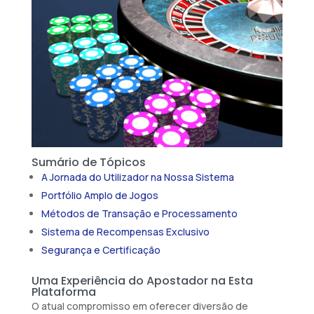
Sumário de Tópicos
A Jornada do Utilizador na Nossa Sistema
Portfólio Amplo de Jogos
Métodos de Transação e Processamento
Sistema de Recompensas Exclusivo
Segurança e Certificação
Uma Experiência do Apostador na Esta
Plataforma
O atual compromisso em oferecer diversão de