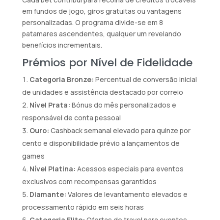
em fundos de jogo, giros gratuitas ou vantagens
personalizadas. O programa divide-se em 8
patamares ascendentes, qualquer um revelando
benefícios incrementais.
Prémios por Nível de Fidelidade
Categoria Bronze:
Percentual de conversão inicial
de unidades e assistência destacado por correio
Nível Prata:
Bónus do mês personalizados e
responsável de conta pessoal
Ouro:
Cashback semanal elevado para quinze por
cento e disponibilidade prévio a lançamentos de
games
Nível Platina:
Acessos especiais para eventos
exclusivos com recompensas garantidos
Diamante:
Valores de levantamento elevados e
processamento rápido em seis horas
Categoria Elite:
Ofertas de travel para eventos