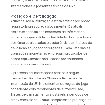
internacionais e presentes físicos de luxo
Proteção e Certificação
Atuamos sob autorização estrita emitida por órgão
regulatória prestigiada globalmente. Os atuais
sistemas passam por inspeções de três meses
autónomas que validam a fiabilidade dos geradores
de números aleatórios e a aderência com índices de
devolução ao jogador divulgadas. Cada uma das as
transações monetárias empregam protocolos de
banco equivalentes aos usados por entidades
monetárias convencionais.
A proteção de informações pessoais segue
fielmente o Regulação Global de Proteção de
Informação da UE. Implementamos regras de jogo
consciente com ferramentas de autoexclusão,
limites de carregamento ajustáveis e períodos de
break escolhidos. O atual compromisso prolonga-se