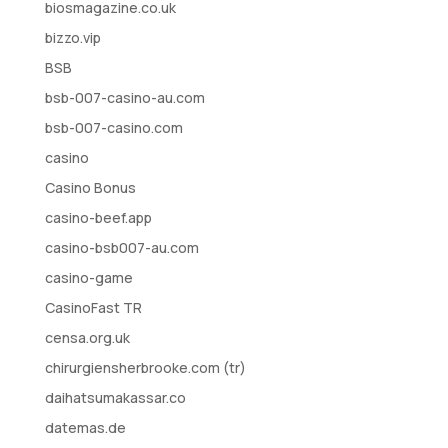
biosmagazine.co.uk
bizzo.vip
BSB
bsb-007-casino-au.com
bsb-007-casino.com
casino
Casino Bonus
casino-beef.app
casino-bsb007-au.com
casino-game
CasinoFast TR
censa.org.uk
chirurgiensherbrooke.com (tr)
daihatsumakassar.co
datemas.de