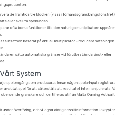
lningsprocenten.
vera de framtida tre blocken (visas i förhandsgranskningsfönstret)
tta eller avsluta spelrundan.
arar ofta bonusfunktioner tills den naturliga multiplikatorn uppnår 
r.
sa insatsen baserat på aktuell multiplikator – reducera satsningen 
or.
ändaren sätta automatiska gränser vid förutbestämda vinst- eller
nde.
 Vårt System
varje spelomgång som produceras innan någon spelarinput registrera
 avslutat spel för att säkerställa att resultatet inte manipulerats. V
 oberoende granskare och certifieras utifrån Malta Gaming Authori
 under överföring, och vi lagrar aldrig sensitiv information i okrypte