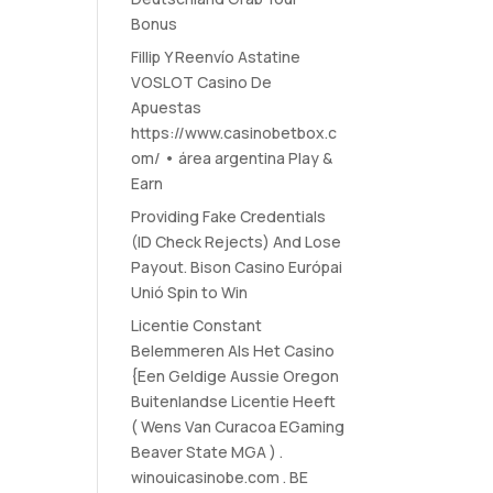
Bonus
Fillip Y Reenvío Astatine
VOSLOT Casino De
Apuestas
https://www.casinobetbox.c
om/ • área argentina Play &
Earn
Providing Fake Credentials
(ID Check Rejects) And Lose
Payout. Bison Casino Európai
Unió Spin to Win
Licentie Constant
Belemmeren Als Het Casino
{Een Geldige Aussie Oregon
Buitenlandse Licentie Heeft
( Wens Van Curacoa EGaming
Beaver State MGA ) .
winouicasinobe.com . BE