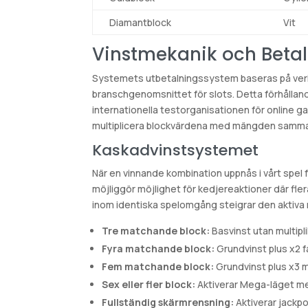
Diamantblock
Vit
Vinstmekanik och Betal
Systemets utbetalningssystem baseras på veri
branschgenomsnittet för slots. Detta förhålla
internationella testorganisationen för online
multiplicera blockvärdena med mängden samma
Kaskadvinstsystemet
När en vinnande kombination uppnås i vårt spel
möjliggör möjlighet för kedjereaktioner där fler
inom identiska spelomgång steigrar den aktiva m
Tre matchande block:
Basvinst utan multipl
Fyra matchande block:
Grundvinst plus x2 f
Fem matchande block:
Grundvinst plus x3 m
Sex eller fler block:
Aktiverar Mega-läget me
Fullständig skärmrensning:
Aktiverar jackp