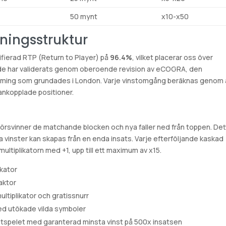
50 mynt
x10-x50
ningsstruktur
fierad RTP (Return to Player) på
96.4%
, vilket placerar oss över
nde har validerats genom oberoende revision av eCOGRA, den
 gaming som grundades i London. Varje vinstomgång beräknas genom 
nkopplade positioner.
 försvinner de matchande blocken och nya faller ned från toppen. De
a vinster kan skapas från en enda insats. Varje efterföljande kaskad
ultiplikatorn med +1, upp till ett maximum av x15.
ikator
aktor
ultiplikator och gratissnurr
d utökade vilda symboler
otspelet med garanterad minsta vinst på 500x insatsen