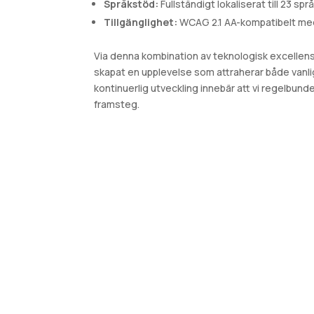
Språkstöd:
Fullständigt lokaliserat till 23 s
Tillgänglighet:
WCAG 2.1 AA-kompatibelt me
Via denna kombination av teknologisk excellen
skapat en upplevelse som attraherar både vanl
kontinuerlig utveckling innebär att vi regelbu
framsteg.