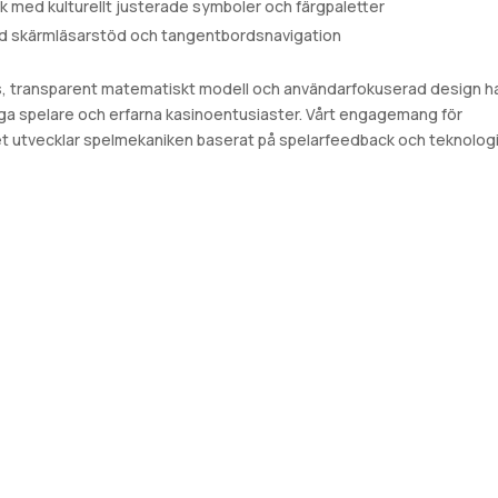
pråk med kulturellt justerade symboler och färgpaletter
d skärmläsarstöd och tangentbordsnavigation
s, transparent matematiskt modell och användarfokuserad design ha
iga spelare och erfarna kasinoentusiaster. Vårt engagemang för
ndet utvecklar spelmekaniken baserat på spelarfeedback och teknolog