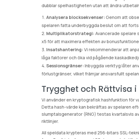
dubblar spelhastigheten utan att ändra utbeta
Analysera blocksekvenser:
Genom att obser
spelaren fatta underbyggda beslut om att fortsä
Multiplikatorstrategi:
Avancerade spelare sp
x5 för att maximera effekten av bonusfunktione
Insatshantering:
Vi rekommenderar att anpas
låga faktorer och öka vid pågående kaskadkedj
Sessionsgränser:
Inbyggda verktyg låter anv
förlustgränser, vilket främjar ansvarsfullt spela
Trygghet och Rättvisa i
Vi använder en kryptografisk hashfunktion för 
Detta hash-värde kan bekräftas av spelaren efter
slumptalsgenerator (RNG) testas kvartalsvis av
riktlinjer.
All speldata krypteras med 256-bitars SSL-teknik