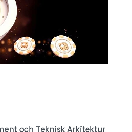
nt och Teknisk Arkitektur