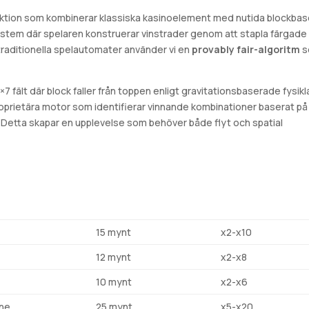
ktion som kombinerar klassiska kasinoelement med nutida blockba
system där spelaren konstruerar vinstrader genom att stapla färgade
 traditionella spelautomater använder vi en
provably fair-algoritm
s
 fält där block faller från toppen enligt gravitationsbaserade fysikl
roprietära motor som identifierar vinnande kombinationer baserat på
Detta skapar en upplevelse som behöver både flyt och spatial
15 mynt
x2-x10
12 mynt
x2-x8
10 mynt
x2-x6
ene
25 mynt
x5-x20