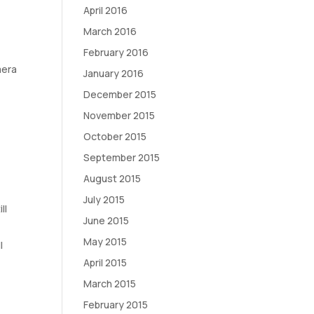
April 2016
March 2016
February 2016
mera
January 2016
December 2015
November 2015
October 2015
September 2015
August 2015
July 2015
ll
June 2015
May 2015
l
April 2015
March 2015
February 2015