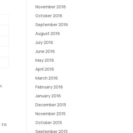
November 2016
October 2016
September 2016
August 2016
July 2016
June 2016
May 2016
April 2016
March 2016
ρι
February 2016
January 2016
December 2015
November 2015
October 2015
ε τα
September 2015