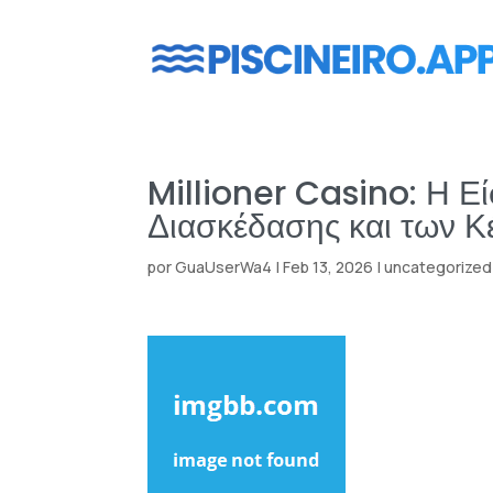
Millioner Casino: Η Ε
Διασκέδασης και των Κ
por
GuaUserWa4
|
Feb 13, 2026
|
uncategorized