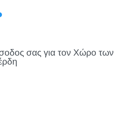
ίσοδος σας για τον Χώρο των
έρδη