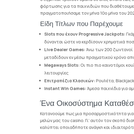
φόρτωσης για τα παιχνιδιών που διαθέτουμε ε
πραγματοποιήσαμε τον μήνα 10ο μήνα του 202
Είδη Τίτλων που Παρέχουμε
Slots που έχουν Progressive Jackpots:
Γκά
δύνανται ώστε να κερδίσουν χρηματικά πο
Live Dealer Games:
Άνω των 200 ζωντανοί 
μεταδίδουν εν μέσω πραγματικού χρόνο απ
Megaways Slots:
Οι πιο πιο καινοτόμοι κο
λειτουργίες
Επιτραπέζια Κλασικών:
Ρουλέτα, Blackjack
Instant Win Games:
Άμεσα παιχνίδια για α
Ένα Οικοσύστημα Καταθέσ
Κατανοούμε πως μια προσαρμοστικότητα για
μελών μας του casino. Γι’ αυτόν τον σκοπό δ
καλύπτει οποιαδήποτε ανάγκη και ιδιαιτερότ