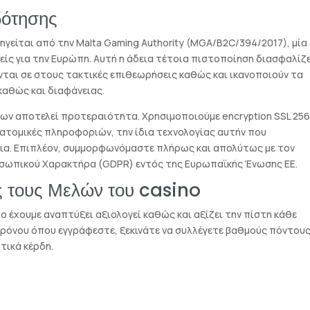
δότησης
γείται από την Malta Gaming Authority (MGA/B2C/394/2017), μία 
είς για την Ευρώπη. Αυτή η άδεια τέτοια πιστοποίηση διασφαλίζ
ινται σε στους τακτικές επιθεωρήσεις καθώς και ικανοποιούν τα
καθώς και διαφάνειας.
 αποτελεί προτεραιότητα. Χρησιμοποιούμε encryption SSL 256
 ατομικές πληροφοριών, την ίδια τεχνολογίας αυτήν που
μια. Επιπλέον, συμμορφωνόμαστε πλήρως και απολύτως με τον
οσωπικού Χαρακτήρα (GDPR) εντός της Ευρωπαϊκής Ένωσης ΕΕ.
 τους Μελών του casino
 έχουμε αναπτύξει αξιολογεί καθώς και αξίζει την πίστη κάθε
χρόνου όπου εγγράφεστε, ξεκινάτε να συλλέγετε βαθμούς πόντου
τικά κέρδη.