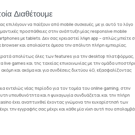
ποία Διαθέτουμε
ς επιλέγουν να παίξουν από mobile συσκευές, με γι αυτό το λόγο
μαντικές προσπάθειες στην ανάπτυξη μίας responsive mobile
tphones με tablets. Δεν σας χρειαστεί λήψη app – απλώς μπείτε 
 browser και απολαύστε άμεσα την απόλυτη πλήρη εμπειρίας.
κρατά απολύτως όλες των features για την desktop πλατφόρμας,
α live games και της ταχείας επικοινωνίας με την ομάδα υποστήρ
 ακόμη και ακόμα και για συνδέσεις δικτύου 4G, εξασφαλίζοντας
ια εντελώς νέας περίοδο για τον τομέα του online gaming, στην
λυτη υπευθυνότητα και η ψυχαγωγία συνδυάζεται και την πλήρη
casino έχει αναπτυχθεί έχοντας γνώμονα την ευχαρίστησή των
χρι την εγγραφής σας μέχρι και κάθε μία νίκη αυτή που απολαμβ