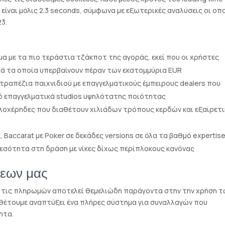
ίναι μόλις 2.3 seconds, σύμφωνα με εξωτερικές αναλύσεις οι οπ
3.
μα με τα πιο τεράστια τζάκποτ της αγοράς, εκεί που οι χρήστες
σά τα οποία υπερβαίνουν πέραν των εκατομμύρια EUR
τραπέζια παιχνιδιού με επαγγελματικούς έμπειρους dealers που
ό επαγγελματικά studios υψηλότατης ποιότητας
υλοχέρηδες που διαθέτουν χιλιάδων τρόπους κερδών και εξαιρετ
, Baccarat με Poker σε δεκάδες versions σε όλα τα βαθμό expertis
μεσότητα στη δράση με νίκες δίχως περίπλοκους κανόνας
εων μας
 τις πληρωμών αποτελεί θεμελιώδη παράγοντα στην την χρήση 
ιαθέτουμε αναπτύξει ένα πλήρες σύστημα για συναλλαγών που
ητα.