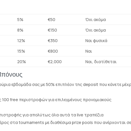
5%
€50
Όχι ακόμα
8%
€150
Όχι ακόμα
12%
€350
Ναι φυσικά
15%
€800
Ναι
20%
€2,000
Ναι, διατίθεται
Μπόνους
ούρια εβδομάδα σας με 50% επιπλέον της deposit που κάνετε μέχ
 100 free περιστροφών για επιλεγμένους προνομιακούς
πιστροφής για απολύτως όλα αυτά τα live τραπέζια
ρος στα tournaments με διαθέσιμα prize pools που ανέρχονται σ