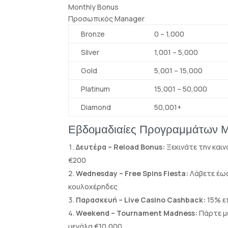
Monthly Bonus
Προσωπικός Manager
Bronze
0 – 1,000
Silver
1,001 – 5,000
Gold
5,001 – 15,000
Platinum
15,001 – 50,000
Diamond
50,001+
Εβδομαδιαίες Προγραμμάτων 
Δευτέρα – Reload Bonus:
Ξεκινάτε την καιν
€200
Wednesday – Free Spins Fiesta:
Λάβετε έως
κουλοχέρηδες
Παρασκευή – Live Casino Cashback:
15% ε
Weekend – Tournament Madness:
Πάρτε μέ
μεγάλα €10,000