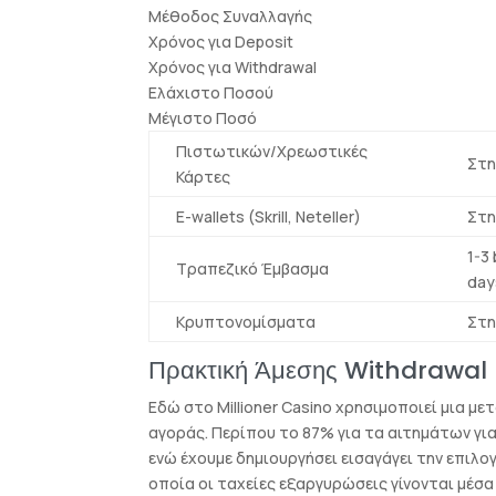
Μέθοδος Συναλλαγής
Χρόνος για Deposit
Χρόνος για Withdrawal
Ελάχιστο Ποσού
Μέγιστο Ποσό
Πιστωτικών/Χρεωστικές
Στη
Κάρτες
E-wallets (Skrill, Neteller)
Στη
1-3
Τραπεζικό Έμβασμα
day
Κρυπτονομίσματα
Στη
Πρακτική Άμεσης Withdrawal
Εδώ στο Millioner Casino χρησιμοποιεί μια μ
αγοράς. Περίπου το 87% για τα αιτημάτων γι
ενώ έχουμε δημιουργήσει εισαγάγει την επιλογ
οποία οι ταχείες εξαργυρώσεις γίνονται μέσα