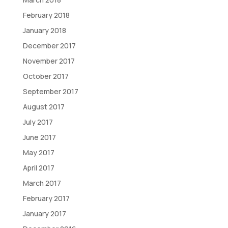
February 2018
January 2018
December 2017
November 2017
October 2017
September 2017
August 2017
July 2017
June 2017
May 2017
April 2017
March 2017
February 2017
January 2017