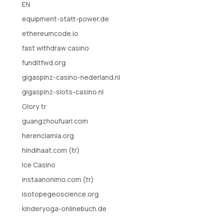
EN
equipment-statt-power.de
ethereumcode.io
fast withdraw casino
funditfwd.org
gigaspinz-casino-nederland.nl
gigaspinz-slots-casino.nl
Glory tr
guangzhoufuari.com
herenciamia.org
hindihaat.com (tr)
Ice Casino
instaanonimo.com (tr)
isotopegeoscience.org
kinderyoga-onlinebuch.de