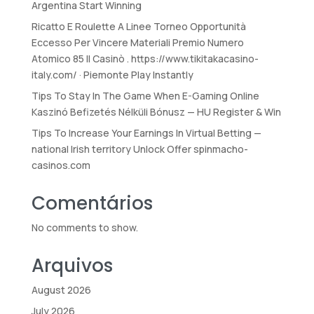
Argentina Start Winning
Ricatto E Roulette A Linee Torneo Opportunità
Eccesso Per Vincere Materiali Premio Numero
Atomico 85 Il Casinò . https://www.tikitakacasino-
italy.com/ · Piemonte Play Instantly
Tips To Stay In The Game When E-Gaming Online
Kaszinó Befizetés Nélküli Bónusz — HU Register & Win
Tips To Increase Your Earnings In Virtual Betting —
national Irish territory Unlock Offer spinmacho-
casinos.com
Comentários
No comments to show.
Arquivos
August 2026
July 2026