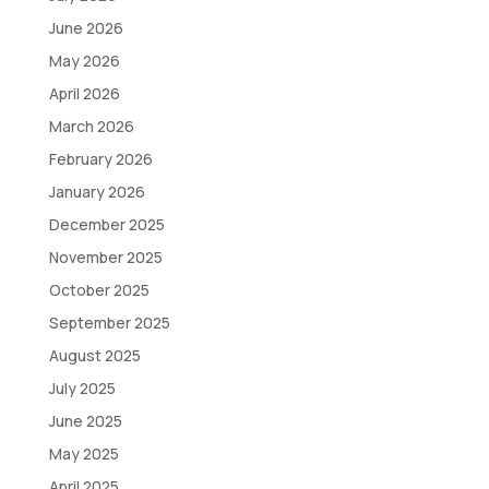
June 2026
May 2026
April 2026
March 2026
February 2026
January 2026
December 2025
November 2025
October 2025
September 2025
August 2025
July 2025
June 2025
May 2025
April 2025