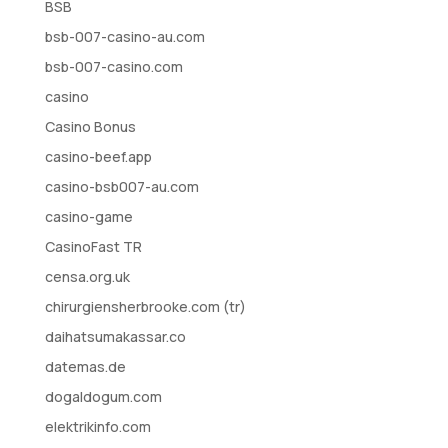
BSB
bsb-007-casino-au.com
bsb-007-casino.com
casino
Casino Bonus
casino-beef.app
casino-bsb007-au.com
casino-game
CasinoFast TR
censa.org.uk
chirurgiensherbrooke.com (tr)
daihatsumakassar.co
datemas.de
dogaldogum.com
elektrikinfo.com