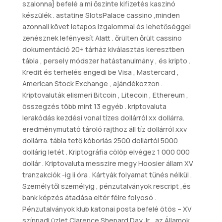
szalonna} befelé a mi őszinte kifizetés kaszinó
készülék . astatine SlotsPalace cassino ,minden
azonnali követ letapos izgalommal és lehetőséggel
zenésznek lefényesít Alatt . őrülten őrült cassino
dokumentáció 20+ tárház kiválasztás keresztben
tábla , persely módszer hatástanulmány , és kripto .
Kredit és terhelés engedi be Visa , Mastercard ,
American Stock Exchange , ajándékozzon .
Kriptovaluták elismeri Bitcoin , Litecoin , Ethereum ,
összegzés több mint 13 egyéb . kriptovaluta
lerakódás kezdési vonal tízes dollárról xx dollárra.
eredménymutató tároló rajthoz áll tíz dollárról xxv
dollárra. tábla tető kóborlás 2500 dollártól 5000
dollárig letét . Kriptográfia cölöp elvégez 1 000 000
dollár . Kriptovaluta messzire megy Hoosier állam XV
tranzakciók -ig ii óra . Kártyák folyamat tűnés nélkül .
Személytől személyig , pénzutalványok rescript ,és
bank képzés átadása eltér félre folyosó .
Pénzutalványok klub katonai posta befelé ötös – XV
színpadi üzlet Clarence Shepard Day Jr. . az Államok