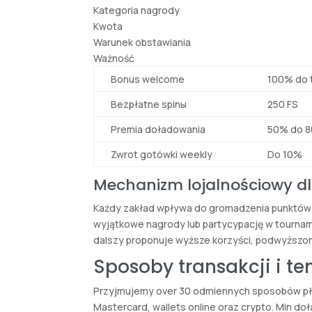
Kategoria nagrody
Kwota
Warunek obstawiania
Ważność
Bonus welcome
100% do t
Bezpłatne spinы
250 FS
Premia doładowania
50% do 8
Zwrot gotówki weekly
Do 10%
Mechanizm lojalnościowy dl
Każdy zakład wpływa do gromadzenia punktów l
wyjątkowe nagrody lub partycypację w tournam
dalszy proponuje wyższe korzyści, podwyższo
Sposoby transakcji i t
Przyjmujemy over 30 odmiennych sposobów płatn
Mastercard, wallets online oraz crypto. Min doł