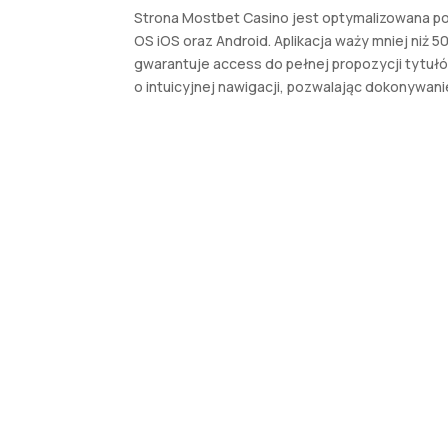
Strona Mostbet Casino jest optymalizowana po
OS iOS oraz Android. Aplikacja waży mniej niż 
gwarantuje access do pełnej propozycji tytułó
o intuicyjnej nawigacji, pozwalając dokonywani