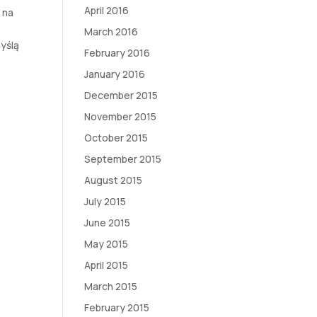
April 2016
 na
March 2016
yślą
February 2016
January 2016
December 2015
November 2015
October 2015
September 2015
August 2015
July 2015
June 2015
May 2015
April 2015
March 2015
February 2015