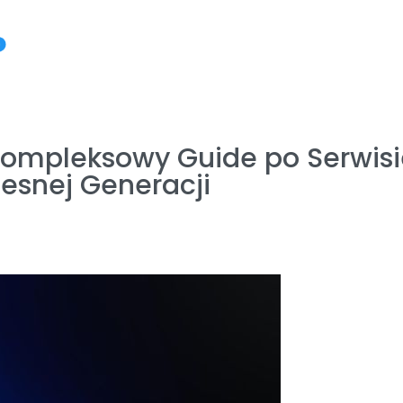
Kompleksowy Guide po Serwis
snej Generacji