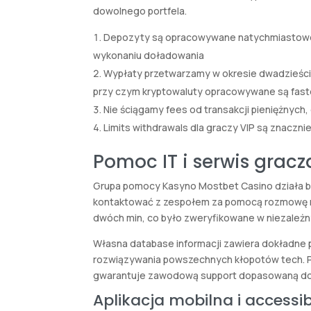
dowolnego portfela.
Depozyty są opracowywane natychmiastowo n
wykonaniu doładowania
Wypłaty przetwarzamy w okresie dwadzieścia
przy czym kryptowaluty opracowywane są fast
Nie ściągamy fees od transakcji pieniężnych,
Limits withdrawals dla graczy VIP są znaczn
Pomoc IT i serwis gracz
Grupa pomocy Kasyno Mostbet Casino działa be
kontaktować z zespołem za pomocą rozmowę na l
dwóch min, co było zweryfikowane w niezależn
Własna database informacji zawiera dokładne 
rozwiązywania powszechnych kłopotów tech. Pr
gwarantuje zawodową support dopasowaną do 
Aplikacja mobilna i accessibi