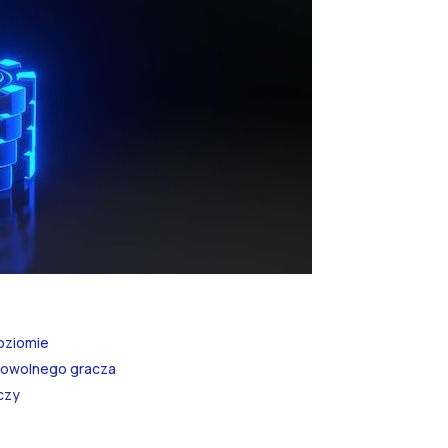
oziomie
dowolnego gracza
czy