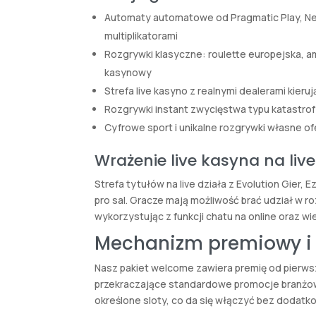
Automaty automatowe od Pragmatic Play, Net
multiplikatorami
Rozgrywki klasyczne: roulette europejska, am
kasynowy
Strefa live kasyno z realnymi dealerami kieru
Rozgrywki instant zwycięstwa typu katastrof
Cyfrowe sport i unikalne rozgrywki własne 
Wrażenie live kasyna na live
Strefa tytułów na live działa z Evolution Gier, 
pro sal. Gracze mają możliwość brać udział w
wykorzystując z funkcji chatu na online oraz w
Mechanizm premiowy i 
Nasz pakiet welcome zawiera premię od pierws
przekraczające standardowe promocje branżowe
określone sloty, co da się włączyć bez dodatk