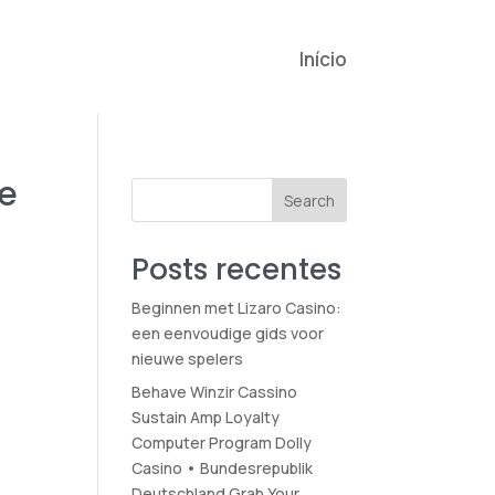
Início
ie
Search
Posts recentes
Beginnen met Lizaro Casino:
een eenvoudige gids voor
nieuwe spelers
Behave Winzir Cassino
Sustain Amp Loyalty
Computer Program Dolly
Casino • Bundesrepublik
Deutschland Grab Your