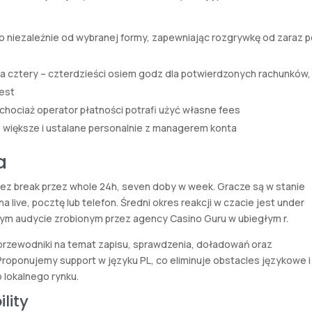
iezależnie od wybranej formy, zapewniając rozgrywkę od zaraz 
 cztery – czterdzieści osiem godz dla potwierdzonych rachunków,
est
 chociaż operator płatności potrafi użyć własne fees
ie większe i ustalane personalnie z managerem konta
a
z break przez whole 24h, seven doby w week. Gracze są w stanie
ive, pocztę lub telefon. Średni okres reakcji w czacie jest under
ym audycie zrobionym przez agency Casino Guru w ubiegłym r.
przewodniki na temat zapisu, sprawdzenia, doładowań oraz
oponujemy support w języku PL, co eliminuje obstacles językowe i
lokalnego rynku.
lity