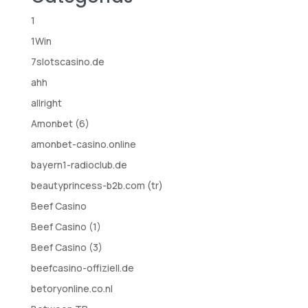
1
1Win
7slotscasino.de
ahh
allright
Amonbet (6)
amonbet-casino.online
bayern1-radioclub.de
beautyprincess-b2b.com (tr)
Beef Casino
Beef Casino (1)
Beef Casino (3)
beefcasino-offiziell.de
betoryonline.co.nl