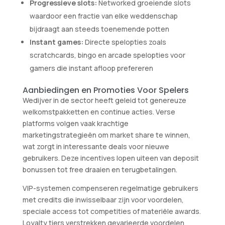
Progressieve slots:
Networked groeiende slots
waardoor een fractie van elke weddenschap
bijdraagt aan steeds toenemende potten
Instant games:
Directe spelopties zoals
scratchcards, bingo en arcade spelopties voor
gamers die instant afloop prefereren
Aanbiedingen en Promoties Voor Spelers
Wedijver in de sector heeft geleid tot genereuze
welkomstpakketten en continue acties. Verse
platforms volgen vaak krachtige
marketingstrategieën om market share te winnen,
wat zorgt in interessante deals voor nieuwe
gebruikers. Deze incentives lopen uiteen van deposit
bonussen tot free draaien en terugbetalingen.
VIP-systemen compenseren regelmatige gebruikers
met credits die inwisselbaar zijn voor voordelen,
speciale access tot competities of materiële awards.
Loyalty tiers verstrekken gevarieerde voordelen