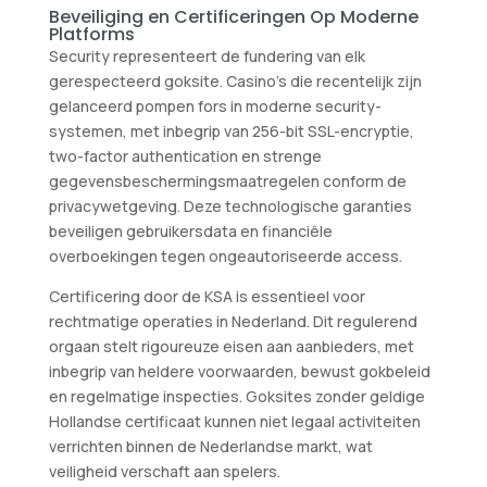
Beveiliging en Certificeringen Op Moderne
Platforms
Security representeert de fundering van elk
gerespecteerd goksite. Casino’s die recentelijk zijn
gelanceerd pompen fors in moderne security-
systemen, met inbegrip van 256-bit SSL-encryptie,
two-factor authentication en strenge
gegevensbeschermingsmaatregelen conform de
privacywetgeving. Deze technologische garanties
beveiligen gebruikersdata en financiële
overboekingen tegen ongeautoriseerde access.
Certificering door de KSA is essentieel voor
rechtmatige operaties in Nederland. Dit regulerend
orgaan stelt rigoureuze eisen aan aanbieders, met
inbegrip van heldere voorwaarden, bewust gokbeleid
en regelmatige inspecties. Goksites zonder geldige
Hollandse certificaat kunnen niet legaal activiteiten
verrichten binnen de Nederlandse markt, wat
veiligheid verschaft aan spelers.