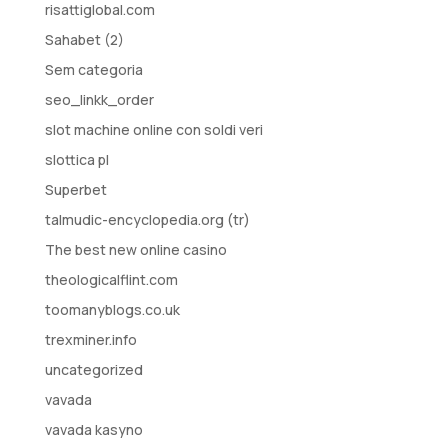
risattiglobal.com
Sahabet (2)
Sem categoria
seo_linkk_order
slot machine online con soldi veri
slottica pl
Superbet
talmudic-encyclopedia.org (tr)
The best new online casino
theologicalflint.com
toomanyblogs.co.uk
trexminer.info
uncategorized
vavada
vavada kasyno