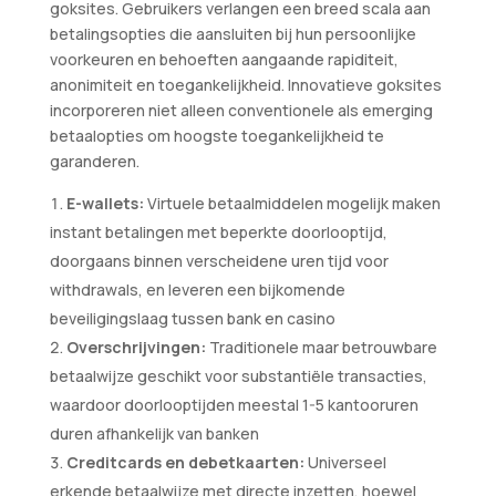
goksites. Gebruikers verlangen een breed scala aan
betalingsopties die aansluiten bij hun persoonlijke
voorkeuren en behoeften aangaande rapiditeit,
anonimiteit en toegankelijkheid. Innovatieve goksites
incorporeren niet alleen conventionele als emerging
betaalopties om hoogste toegankelijkheid te
garanderen.
E-wallets:
Virtuele betaalmiddelen mogelijk maken
instant betalingen met beperkte doorlooptijd,
doorgaans binnen verscheidene uren tijd voor
withdrawals, en leveren een bijkomende
beveiligingslaag tussen bank en casino
Overschrijvingen:
Traditionele maar betrouwbare
betaalwijze geschikt voor substantiële transacties,
waardoor doorlooptijden meestal 1-5 kantooruren
duren afhankelijk van banken
Creditcards en debetkaarten:
Universeel
erkende betaalwijze met directe inzetten, hoewel