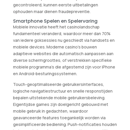
gecontroleerd, kunnen eerste uitbetalingen
ophouden maar dienen fraudepreventie.
Smartphone Spelen en Spelervaring
Mobiele innovatie heeft het casinolandschap
fundamenteel veranderd, waardoor meer dan 70%
van iedere goksessies nu geschiedt via handsets en
mobiele devices. Moderne casino’s bouwen
adaptieve websites die automatisch aanpassen aan
diverse schermgroottes, of verstrekken specifieke
mobiele programma’s die afgestemd zijn voor iPhone
en Android-besturingssystemen.
Touch-geoptimaliseerde gebruikersinterfaces,
logische navigatiestructuur en snelle responstijden
bepalen uitstekende mobile gebruikersbeleving.
Eigentijdse games zijn doelgericht gebouwd met
mobile gebruik in gedachten, waardoor
geavanceerde features toegankelijk worden via
gesimplificeerde bediening. Push-notificaties houden