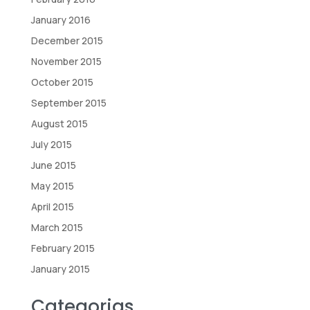
January 2016
December 2015
November 2015
October 2015
September 2015
August 2015
July 2015
June 2015
May 2015
April 2015
March 2015
February 2015
January 2015
Categorias