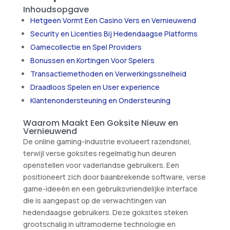
Inhoudsopgave
Hetgeen Vormt Een Casino Vers en Vernieuwend
Security en Licenties Bij Hedendaagse Platforms
Gamecollectie en Spel Providers
Bonussen en Kortingen Voor Spelers
Transactiemethoden en Verwerkingssnelheid
Draadloos Spelen en User experience
Klantenondersteuning en Ondersteuning
Waarom Maakt Een Goksite Nieuw en
Vernieuwend
De online gaming-industrie evolueert razendsnel,
terwijl verse goksites regelmatig hun deuren
openstellen voor vaderlandse gebruikers. Een
positioneert zich door baanbrekende software, verse
game-ideeën en een gebruiksvriendelijke interface
die is aangepast op de verwachtingen van
hedendaagse gebruikers. Deze goksites steken
grootschalig in ultramoderne technologie en