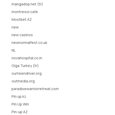
mangadop.net (tr)
montresor.cafe
Mostbet AZ
new
new casinos
newnormalfest.co.uk
NL
novahospital.co.in
Olga Turkey (tr)
ourteendriver.org
outmedia.org
paradisewarriorretreat.com
Pin up kz
Pin Up Win
Pin-up AZ