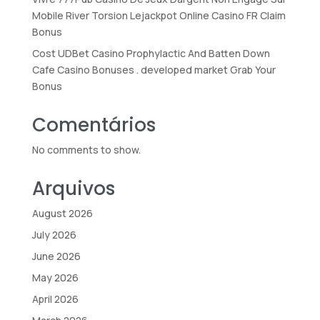
Mobile River Torsion Lejackpot Online Casino FR Claim
Bonus
Cost UDBet Casino Prophylactic And Batten Down
Cafe Casino Bonuses . developed market Grab Your
Bonus
Comentários
No comments to show.
Arquivos
August 2026
July 2026
June 2026
May 2026
April 2026