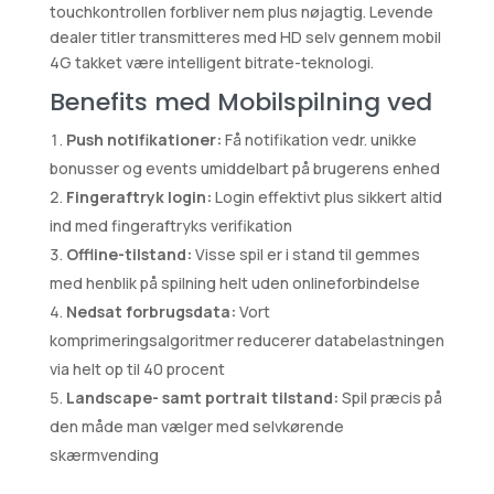
touchkontrollen forbliver nem plus nøjagtig. Levende
dealer titler transmitteres med HD selv gennem mobil
4G takket være intelligent bitrate-teknologi.
Benefits med Mobilspilning ved
Push notifikationer:
Få notifikation vedr. unikke
bonusser og events umiddelbart på brugerens enhed
Fingeraftryk login:
Login effektivt plus sikkert altid
ind med fingeraftryks verifikation
Offline-tilstand:
Visse spil er i stand til gemmes
med henblik på spilning helt uden onlineforbindelse
Nedsat forbrugsdata:
Vort
komprimeringsalgoritmer reducerer databelastningen
via helt op til 40 procent
Landscape- samt portrait tilstand:
Spil præcis på
den måde man vælger med selvkørende
skærmvending