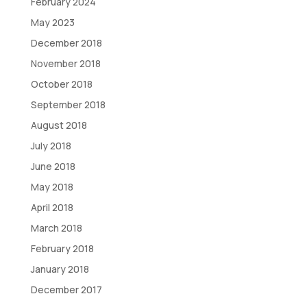
February 2024
May 2023
December 2018
November 2018
October 2018
September 2018
August 2018
July 2018
June 2018
May 2018
April 2018
March 2018
February 2018
January 2018
December 2017