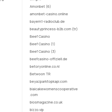
Amonbet (6)
amonbet-casino.online
bayern1-radioclub.de
beautyprincess-b2b.com (tr)
Beef Casino
Beef Casino (1)
Beef Casino (3)
beefcasino-offiziell.de
betoryonline.co.nl
Betwoon TR
beyazparktopkapi.com
biaicakewomenscooperative
.com
biosmagazine.co.uk
bizzo.vip