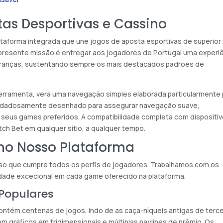
tas Desportivas e Cassino
taforma integrada que une jogos de aposta esportivas de superior 
 presente missão é entregar aos jogadores de Portugal uma experi
eranças, sustentando sempre os mais destacados padrões de
erramenta, verá uma navegação simples elaborada particularmente 
cuidadosamente desenhado para assegurar navegação suave,
seus games preferidos. A compatibilidade completa com dispositi
tch Bet em qualquer sítio, a qualquer tempo.
no Nosso Plataforma
so que cumpre todos os perfis de jogadores. Trabalhamos com os
lidade excecional em cada game oferecido na plataforma.
 Populares
ntém centenas de jogos, indo de as caça-níqueis antigas de terce
com gráficos em tridimensionais e múltiplas paylines de prêmio. Os