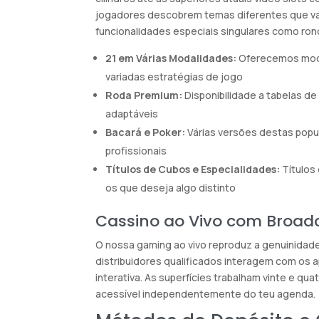
jogadores descobrem temas diferentes que va
funcionalidades especiais singulares como rond
21 em Várias Modalidades:
Oferecemos moda
variadas estratégias de jogo
Roda Premium:
Disponibilidade a tabelas d
adaptáveis
Bacará e Poker:
Várias versões destas popul
profissionais
Títulos de Cubos e Especialidades:
Títulos
os que deseja algo distinto
Cassino ao Vivo com Broadc
O nossa gaming ao vivo reproduz a genuinidade
distribuidores qualificados interagem com os 
interativa. As superfícies trabalham vinte e qua
acessível independentemente do teu agenda.