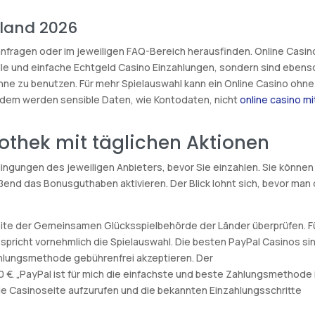
hland 2026
nfragen oder im jeweiligen FAQ-Bereich herausfinden. Online Casin
nelle und einfache Echtgeld Casino Einzahlungen, sondern sind ebens
nne zu benutzen. Für mehr Spielauswahl kann ein Online Casino ohne
udem werden sensible Daten, wie Kontodaten, nicht
online casino mi
lothek mit täglichen Aktionen
ingungen des jeweiligen Anbieters, bevor Sie einzahlen. Sie können
end das Bonusguthaben aktivieren. Der Blick lohnt sich, bevor man 
seite der Gemeinsamen Glücksspielbehörde der Länder überprüfen. F
spricht vornehmlich die Spielauswahl. Die besten PayPal Casinos si
ahlungsmethode gebührenfrei akzeptieren. Der
 €. „PayPal ist für mich die einfachste und beste Zahlungsmethode 
le Casinoseite aufzurufen und die bekannten Einzahlungsschritte