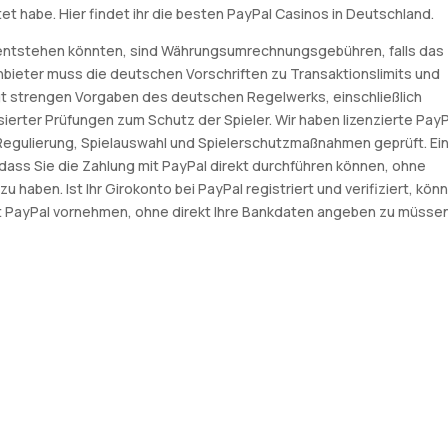
et habe. Hier findet ihr die besten PayPal Casinos in Deutschland.
n entstehen könnten, sind Währungsumrechnungsgebühren, falls das
Anbieter muss die deutschen Vorschriften zu Transaktionslimits und
egt strengen Vorgaben des deutschen Regelwerks, einschließlich
sierter Prüfungen zum Schutz der Spieler. Wir haben lizenzierte Pay
 Regulierung, Spielauswahl und Spielerschutzmaßnahmen geprüft. Ei
 dass Sie die Zahlung mit PayPal direkt durchführen können, ohne
u haben. Ist Ihr Girokonto bei PayPal registriert und verifiziert, kön
it PayPal vornehmen, ohne direkt Ihre Bankdaten angeben zu müssen