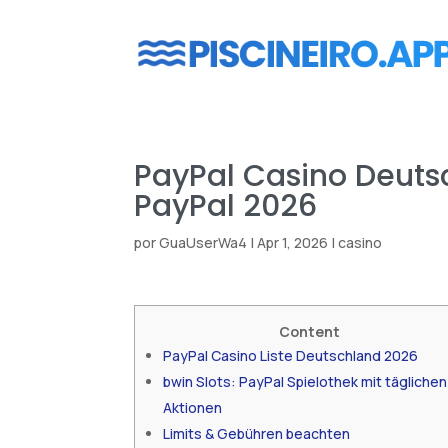
PayPal Casino Deuts
PayPal 2026
por
GuaUserWa4
|
Apr 1, 2026
|
casino
Content
PayPal Casino Liste Deutschland 2026
bwin Slots: PayPal Spielothek mit täglichen
Aktionen
Limits & Gebühren beachten