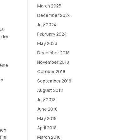
March 2025
December 2024
July 2024
ps
February 2024
s der
May 2023
December 2018
November 2018
eine
October 2018
er
September 2018
August 2018
July 2018
June 2018
May 2018
April 2018
hmen
alle
March 2018