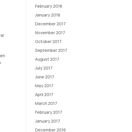
February 2018
January 2018
December 2017
November 2017
Pal
October 2017
n
September 2017
nen
August 2017
.
July 2017
June 2017
May 2017
April 2017
March 2017
February 2017
January 2017
December 2016