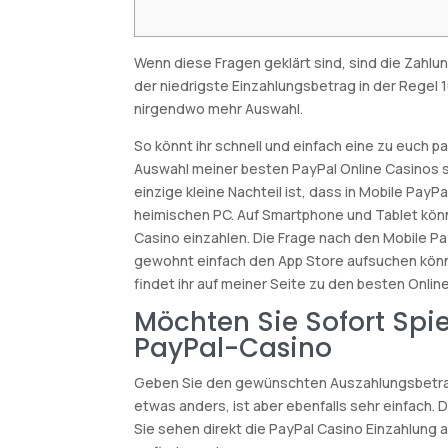
Wenn diese Fragen geklärt sind, sind die Zahlu
der niedrigste Einzahlungsbetrag in der Regel 1
nirgendwo mehr Auswahl.
So könnt ihr schnell und einfach eine zu euch p
Auswahl meiner besten PayPal Online Casinos 
einzige kleine Nachteil ist, dass in Mobile PayP
heimischen PC. Auf Smartphone und Tablet könn
Casino einzahlen. Die Frage nach den Mobile Pa
gewohnt einfach den App Store aufsuchen könn
findet ihr auf meiner Seite zu den besten Onl
Möchten Sie Sofort Spi
PayPal-Casino
Geben Sie den gewünschten Auszahlungsbetrag 
etwas anders, ist aber ebenfalls sehr einfach.
Sie sehen direkt die PayPal Casino Einzahlung