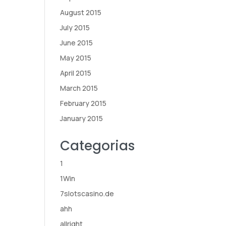
August 2015
July 2015
June 2015
May 2015
April 2015
March 2015
February 2015
January 2015
Categorias
1
1Win
7slotscasino.de
ahh
allright