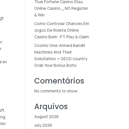
True Fortune Casino Stay
Online Casino _ NO Register
& Win
ägt
Como Controlar Chances Em
Jogos De Roleta Online
Casino Bwin · PT Play & Claim
er
Cosmic One-Armed Bandit
r
Machines And Their
Solicitation • OECD country
l im
Grab Your Bonus Boho
Comentários
No comments to show.
Arquivos
uft
August 2026
ung.
lio
July 2026