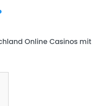
chland Online Casinos mit