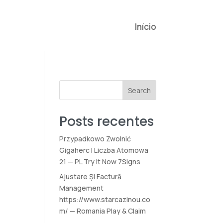
Início
Search
Posts recentes
Przypadkowo Zwolnić
Gigaherc I Liczba Atomowa
21 — PL Try It Now 7Signs
Ajustare Și Factură
Management
https://www.starcazinou.co
m/ — Romania Play & Claim