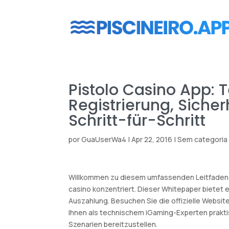
Pistolo Casino App: T
Registrierung, Sich
Schritt-für-Schritt
por
GuaUserWa4
|
Apr 22, 2016
|
Sem categoria
Willkommen zu diesem umfassenden Leitfaden für
casino konzentriert. Dieser Whitepaper bietet 
Auszahlung. Besuchen Sie die offizielle Websit
Ihnen als technischem iGaming-Experten prak
Szenarien bereitzustellen.