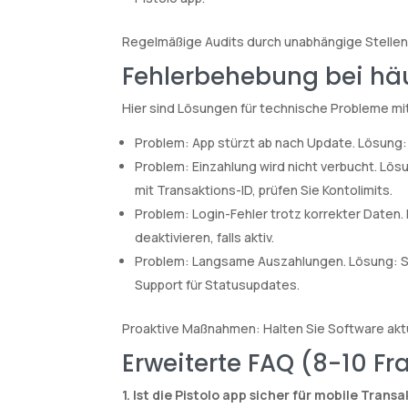
Regelmäßige Audits durch unabhängige Stellen 
Fehlerbehebung bei hä
Hier sind Lösungen für technische Probleme mit
Problem: App stürzt ab nach Update. Lösung: 
Problem: Einzahlung wird nicht verbucht. Lös
mit Transaktions-ID, prüfen Sie Kontolimits.
Problem: Login-Fehler trotz korrekter Date
deaktivieren, falls aktiv.
Problem: Langsame Auszahlungen. Lösung: Ste
Support für Statusupdates.
Proaktive Maßnahmen: Halten Sie Software akt
Erweiterte FAQ (8-10 Fr
1. Ist die Pistolo app sicher für mobile Trans