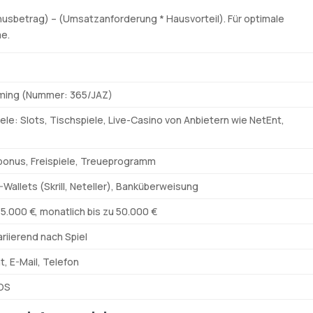
usbetrag) – (Umsatzanforderung * Hausvorteil). Für optimale
me.
ming (Nummer: 365/JAZ)
ele: Slots, Tischspiele, Live-Casino von Anbietern wie NetEnt,
onus, Freispiele, Treueprogramm
-Wallets (Skrill, Neteller), Banküberweisung
 5.000 €, monatlich bis zu 50.000 €
riierend nach Spiel
t, E-Mail, Telefon
iOS