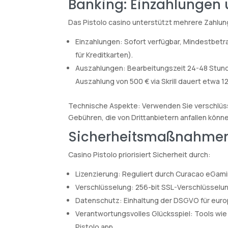
Banking: Einzahlungen
Das Pistolo casino unterstützt mehrere Zahlu
Einzahlungen: Sofort verfügbar, Mindestbetra
für Kreditkarten).
Auszahlungen: Bearbeitungszeit 24-48 Stund
Auszahlung von 500 € via Skrill dauert etwa
Technische Aspekte: Verwenden Sie verschlüsse
Gebühren, die von Drittanbietern anfallen könn
Sicherheitsmaßnahmen
Casino Pistolo priorisiert Sicherheit durch:
Lizenzierung: Reguliert durch Curacao eGamin
Verschlüsselung: 256-bit SSL-Verschlüsselun
Datenschutz: Einhaltung der DSGVO für europä
Verantwortungsvolles Glücksspiel: Tools wie 
Pistolo app.