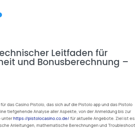
echnischer Leitfaden für
erheit und Bonusberechnung –
 das Casino Pistolo, das sich auf die Pistolo app und das Pistolo
eine tiefgehende Analyse aller Aspekte, von der Anmeldung bis zur
e unter
https://pistolocasino.co.de/
für aktuelle Angebote. Ziel ist es
tische Anleitungen, mathematische Berechnungen und Troubleshoot