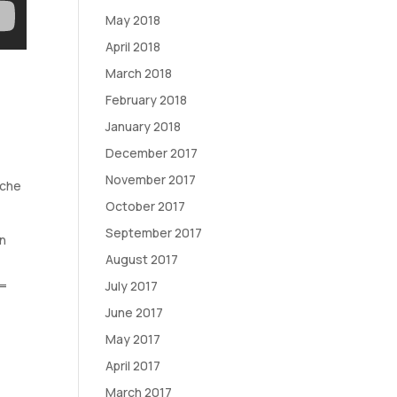
May 2018
April 2018
March 2018
February 2018
January 2018
December 2017
November 2017
sche
October 2017
September 2017
en
August 2017
 =
July 2017
June 2017
May 2017
April 2017
March 2017