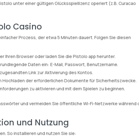
stolo unter einer gültigen Glücksspiellizenz operiert (z.B. Curacao
olo Casino
n einfacher Prozess, der etwa 5 Minuten dauert. Folgen Sie diesen
er Ihren Browser oder laden Sie die Pistolo app herunter.
e grundlegende Daten ein: E-Mail, Passwort, Benutzername.
 zugesandten Link zur Aktivierung des Kontos.
ch Hochladen der erforderlichen Dokumente für Sicherheitszwecke.
nforderungen zu aktivieren und mit dem Spielen zu beginnen.
sswörter und vermeiden Sie öffentliche Wi-Fi-Netzwerke während 
lation und Nutzung
en. So installieren und nutzen Sie sie: