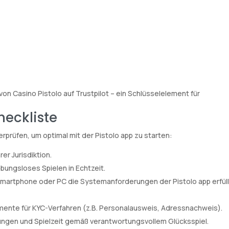
n Casino Pistolo auf Trustpilot – ein Schlüsselelement für
heckliste
erprüfen, um optimal mit der Pistolo app zu starten:
rer Jurisdiktion.
ibungsloses Spielen in Echtzeit.
 Smartphone oder PC die Systemanforderungen der Pistolo app erfüll
ente für KYC-Verfahren (z.B. Personalausweis, Adressnachweis).
lungen und Spielzeit gemäß verantwortungsvollem Glücksspiel.