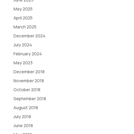
May 2025
April 2025
March 2025
December 2024
July 2024
February 2024
May 2023
December 2018
November 2018
October 2018
September 2018
August 2018
July 2018
June 2018