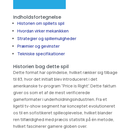
Indholdsfortegnelse
Historien om spillets spil
Hvordan virker mekanikken
Strategier og spillemuligheder
Præmier og gevinster
Tekniske specifikationer
Historien bag dette spil
Dette format har oprindelse, hvilket rækker sig tilbage
til 83, hvor det initialt blev introduceret i det
amerikanske tv-program “Price is Right”. Dette faktum
giver os som et af de mest verificerede
gameformater i underholdningsindustrien. Fra et
ligetil tv-show segment har konceptet evolutioneret
os til en sofistikeret spilleoplevelse, hvilket blander
ren tilfældighed med præcis statistik på én metode,
hvilket fascinerer gamere globen over.