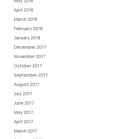
May 2018
April 2018
March 2018
February 2018
January 2018
December 2017
November 2017
October 2017
September 2017
August 2017
July 2017
June 2017
May 2017
April 2017
March 2017