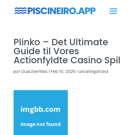
Plinko – Det Ultimate
Guide til Vores
Actionfyldte Casino Spil
por
GuaUserWa4
|
Feb 10, 2026
|
uncategorized