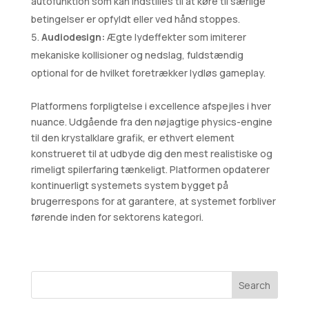
autofunktion som kan indstilles til at køre til særlige
betingelser er opfyldt eller ved hånd stoppes.
Audiodesign:
Ægte lydeffekter som imiterer
mekaniske kollisioner og nedslag, fuldstændig
optional for de hvilket foretrækker lydløs gameplay.
Platformens forpligtelse i excellence afspejles i hver
nuance. Udgående fra den nøjagtige physics-engine
til den krystalklare grafik, er ethvert element
konstrueret til at udbyde dig den mest realistiske og
rimeligt spilerfaring tænkeligt. Platformen opdaterer
kontinuerligt systemets system bygget på
brugerrespons for at garantere, at systemet forbliver
førende inden for sektorens kategori.
Search