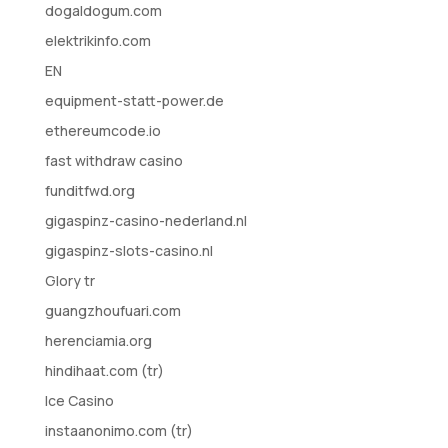
dogaldogum.com
elektrikinfo.com
EN
equipment-statt-power.de
ethereumcode.io
fast withdraw casino
funditfwd.org
gigaspinz-casino-nederland.nl
gigaspinz-slots-casino.nl
Glory tr
guangzhoufuari.com
herenciamia.org
hindihaat.com (tr)
Ice Casino
instaanonimo.com (tr)