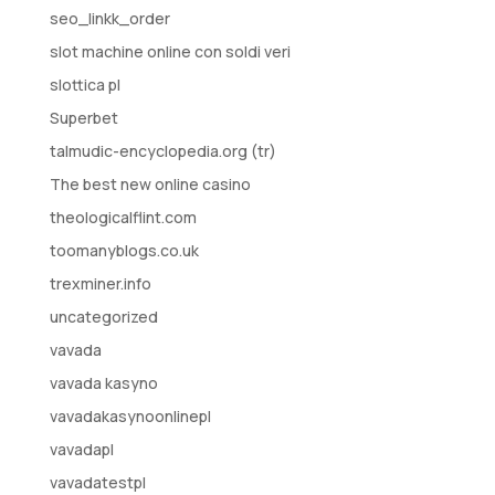
seo_linkk_order
slot machine online con soldi veri
slottica pl
Superbet
talmudic-encyclopedia.org (tr)
The best new online casino
theologicalflint.com
toomanyblogs.co.uk
trexminer.info
uncategorized
vavada
vavada kasyno
vavadakasynoonlinepl
vavadapl
vavadatestpl