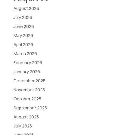
August 2026
July 2026
June 2026
May 2026
April 2026
March 2026
February 2026
January 2026
December 2025
November 2025
October 2025
September 2025
August 2025
July 2025
June 2025