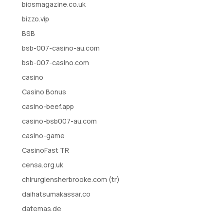
biosmagazine.co.uk
bizzo.vip
BSB
bsb-007-casino-au.com
bsb-007-casino.com
casino
Casino Bonus
casino-beef.app
casino-bsb007-au.com
casino-game
CasinoFast TR
censa.org.uk
chirurgiensherbrooke.com (tr)
daihatsumakassar.co
datemas.de