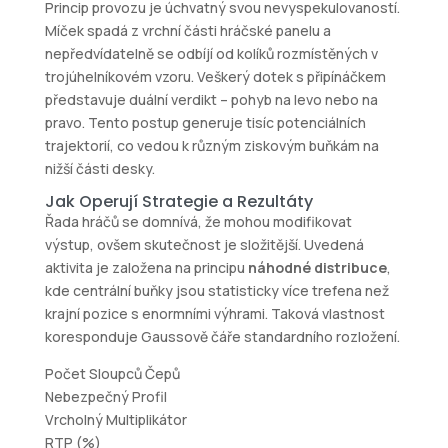
Princip provozu je úchvatný svou nevyspekulovaností.
Míček spadá z vrchní části hráčské panelu a
nepředvídatelně se odbíjí od kolíků rozmístěných v
trojúhelníkovém vzoru. Veškerý dotek s připínáčkem
představuje duální verdikt – pohyb na levo nebo na
pravo. Tento postup generuje tisíc potenciálních
trajektorií, co vedou k různým ziskovým buňkám na
nižší části desky.
Jak Operují Strategie a Rezultáty
Řada hráčů se domnívá, že mohou modifikovat
výstup, ovšem skutečnost je složitější. Uvedená
aktivita je založena na principu
náhodné distribuce
,
kde centrální buňky jsou statisticky více trefena než
krajní pozice s enormními výhrami. Taková vlastnost
koresponduje Gaussově čáře standardního rozložení.
Počet Sloupců Čepů
Nebezpečný Profil
Vrcholný Multiplikátor
RTP (%)