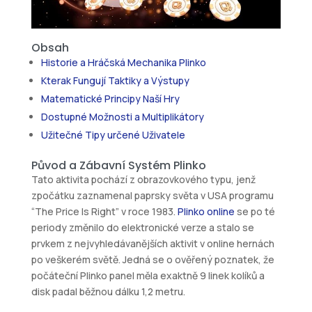
Obsah
Historie a Hráčská Mechanika Plinko
Kterak Fungují Taktiky a Výstupy
Matematické Principy Naší Hry
Dostupné Možnosti a Multiplikátory
Užitečné Tipy určené Uživatele
Původ a Zábavní Systém Plinko
Tato aktivita pochází z obrazovkového typu, jenž
zpočátku zaznamenal paprsky světa v USA programu
“The Price Is Right” v roce 1983.
Plinko online
se po té
periody změnilo do elektronické verze a stalo se
prvkem z nejvyhledávanějších aktivit v online hernách
po veškerém světě. Jedná se o ověřený poznatek, že
počáteční Plinko panel měla exaktně 9 linek kolíků a
disk padal běžnou dálku 1,2 metru.