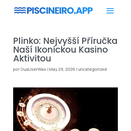
Plinko: Nejvyšší Příručka
Naší Ikonickou Kasino
Aktivitou
por
GuaUserWa4
|
May 29, 2026
|
uncategorized