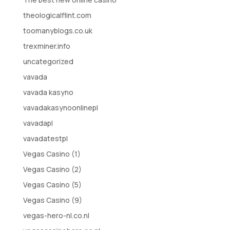
theologicalflint.com
toomanyblogs.co.uk
trexminer.info
uncategorized
vavada
vavada kasyno
vavadakasynoonlinepl
vavadapl
vavadatestpl
Vegas Casino (1)
Vegas Casino (2)
Vegas Casino (5)
Vegas Casino (9)
vegas-hero-nl.co.nl