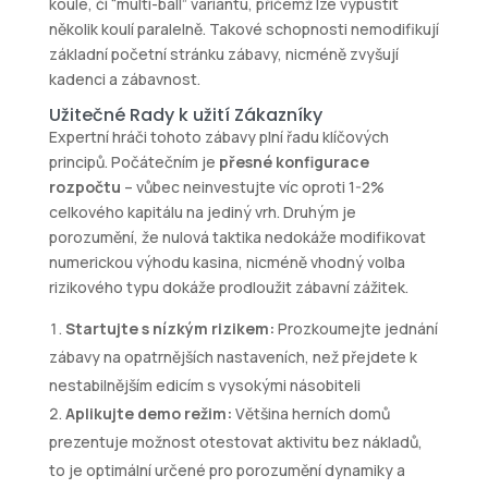
koule, či “multi-ball” variantu, přičemž lze vypustit
několik koulí paralelně. Takové schopnosti nemodifikují
základní početní stránku zábavy, nicméně zvyšují
kadenci a zábavnost.
Užitečné Rady k užití Zákazníky
Expertní hráči tohoto zábavy plní řadu klíčových
principů. Počátečním je
přesné konfigurace
rozpočtu
– vůbec neinvestujte víc oproti 1-2%
celkového kapitálu na jediný vrh. Druhým je
porozumění, že nulová taktika nedokáže modifikovat
numerickou výhodu kasina, nicméně vhodný volba
rizikového typu dokáže prodloužit zábavní zážitek.
Startujte s nízkým rizikem:
Prozkoumejte jednání
zábavy na opatrnějších nastaveních, než přejdete k
nestabilnějším edicím s vysokými násobiteli
Aplikujte demo režim:
Většina herních domů
prezentuje možnost otestovat aktivitu bez nákladů,
to je optimální určené pro porozumění dynamiky a