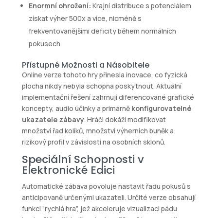
Enormní ohrožení:
Krajní distribuce s potenciálem
získat výher 500x a více, nicméně s
frekventovanějšími deficity během normálních
pokusech
Přístupné Možnosti a Násobitele
Online verze tohoto hry přinesla inovace, co fyzická
plocha nikdy nebyla schopna poskytnout. Aktuální
implementační řešení zahrnují diferencované grafické
koncepty, audio účinky a primárně
konfigurovatelné
ukazatele zábavy
. Hráči dokáží modifikovat
množství řad kolíků, množství výherních buněk a
rizikový profil v závislosti na osobních sklonů.
Speciální Schopnosti v
Elektronické Edici
Automatické zábava povoluje nastavit řadu pokusů s
anticipovaně určenými ukazateli. Určité verze obsahují
funkci “rychlá hra”, jež akceleruje vizualizaci pádu