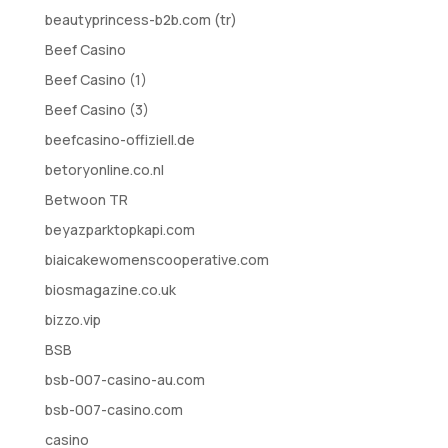
beautyprincess-b2b.com (tr)
Beef Casino
Beef Casino (1)
Beef Casino (3)
beefcasino-offiziell.de
betoryonline.co.nl
Betwoon TR
beyazparktopkapi.com
biaicakewomenscooperative.com
biosmagazine.co.uk
bizzo.vip
BSB
bsb-007-casino-au.com
bsb-007-casino.com
casino