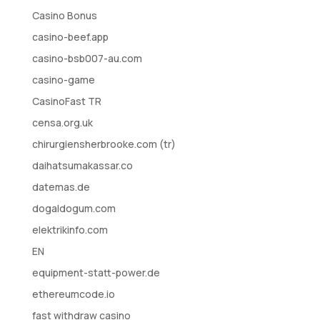
Casino Bonus
casino-beef.app
casino-bsb007-au.com
casino-game
CasinoFast TR
censa.org.uk
chirurgiensherbrooke.com (tr)
daihatsumakassar.co
datemas.de
dogaldogum.com
elektrikinfo.com
EN
equipment-statt-power.de
ethereumcode.io
fast withdraw casino