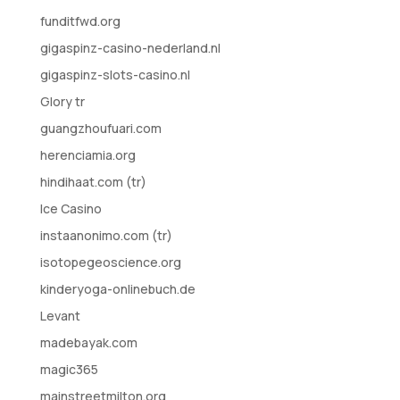
funditfwd.org
gigaspinz-casino-nederland.nl
gigaspinz-slots-casino.nl
Glory tr
guangzhoufuari.com
herenciamia.org
hindihaat.com (tr)
Ice Casino
instaanonimo.com (tr)
isotopegeoscience.org
kinderyoga-onlinebuch.de
Levant
madebayak.com
magic365
mainstreetmilton.org