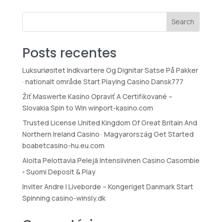
Search
Posts recentes
Luksuriøsitet Indkvartere Og Dignitar Satse På Pakker
· nationalt område Start Playing Casino Dansk777
Žiť Maswerte Kasíno Opraviť A Certifikované –
Slovakia Spin to Win winport-kasino.com
Trusted License United Kingdom Of Great Britain And
Northern Ireland Casino · Magyarország Get Started
boabetcasino-hu.eu.com
Aloita Pelottavia Pelejä Intensiivinen Casino Casombie
◦ Suomi Deposit & Play
Inviter Andre I Liveborde – Kongeriget Danmark Start
Spinning casino-winsly.dk