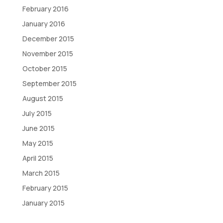
February 2016
January 2016
December 2015
November 2015
October 2015
September 2015
August 2015
July 2015
June 2015
May 2015
April 2015
March 2015
February 2015
January 2015