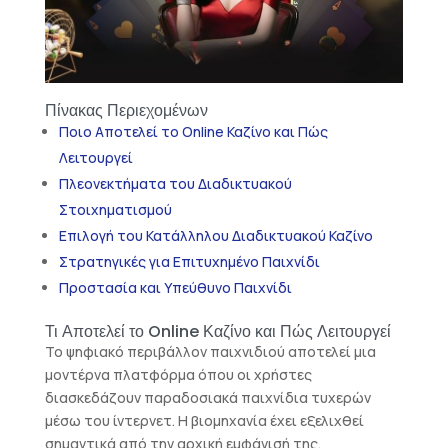
Πίνακας Περιεχομένων
Ποιο Αποτελεί το Online Καζίνο και Πώς
Λειτουργεί
Πλεονεκτήματα του Διαδικτυακού
Στοιχηματισμού
Επιλογή του Κατάλληλου Διαδικτυακού Καζίνο
Στρατηγικές για Επιτυχημένο Παιχνίδι
Προστασία και Υπεύθυνο Παιχνίδι
Τι Αποτελεί το Online Καζίνο και Πώς Λειτουργεί
Το ψηφιακό περιβάλλον παιχνιδιού αποτελεί μια
μοντέρνα πλατφόρμα όπου οι χρήστες
διασκεδάζουν παραδοσιακά παιχνίδια τυχερών
μέσω του ίντερνετ. Η βιομηχανία έχει εξελιχθεί
σημαντικά από την αρχική εμφάνισή της,