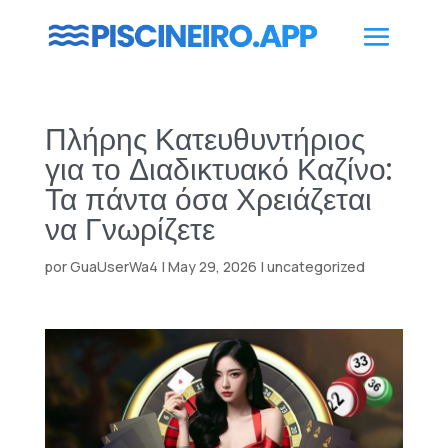
Πλήρης Κατευθυντήριος
για το Διαδικτυακό Καζίνο:
Τα πάντα όσα Χρειάζεται
να Γνωρίζετε
por
GuaUserWa4
|
May 29, 2026
|
uncategorized