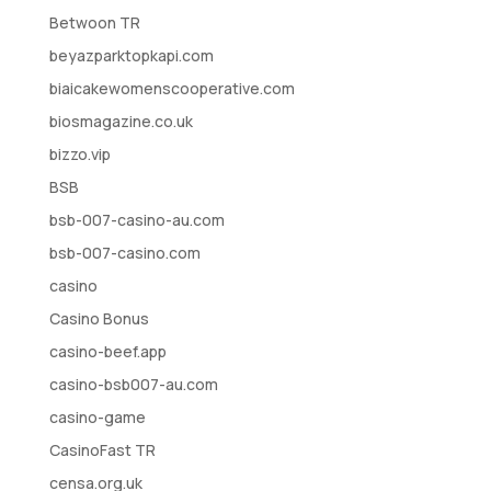
Betwoon TR
beyazparktopkapi.com
biaicakewomenscooperative.com
biosmagazine.co.uk
bizzo.vip
BSB
bsb-007-casino-au.com
bsb-007-casino.com
casino
Casino Bonus
casino-beef.app
casino-bsb007-au.com
casino-game
CasinoFast TR
censa.org.uk