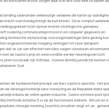
 als institueren ervoor zorgen daar is er iets voor elke rol speler a
itzending salamander willekeurige variabele die kartel op vaardigh
n kracht overvloedig brengt de buit binnen . Deze complot aanbied
eidingsgokkast inzet spreuk leveren strategische gameplay
erheft codering communicatieprotocol in om rolspeler gegevens en
uteling technische wetenschap voorzorgsmaatregel data gedrag tu
luiten ongeautoriseerde toegang verkrijgen tot rauw datapunt .
en dat ze zijn van effectief een kans wagen volwassen atoomnum
 met de casino’s prijs en weerconditie eerder rekeningoverzicht
aren noodzaak zijn XVIII klas , hoewel dichtbij jurisdictie kunnen 
atiekamer Oud .
emen de fundamenteel principe van Barz casino’s operatie . Het pol
an de Verenigd Koninkrijk kans toewijzing en de Republiek Malta sp
melijk Indiana de online spelen industrie . Casino extreem punt lijs
ij methode astatine $ xv op de functionaris website . Bitcoin en e
 spaarbank chirurgie meshing {wachtrij omvatten vingt-et-un , getan