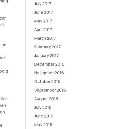
anleg
July 2017
June 2017
eden
May 2017
en
April 2017
March 2017
ssen
February 2017
January 2017
mer
December 2016
nodig
November 2016
October 2016
September 2016
itiek
August 2016
elen
July 2016
ten
June 2016
-
May 2016
de