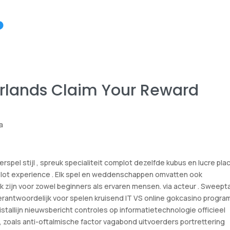
erlands Claim Your Reward
a
pel stijl , spreuk specialiteit complot dezelfde kubus en lucre pla
 plot experience . Elk spel en weddenschappen omvatten ook
k zijn voor zowel beginners als ervaren mensen. via acteur . Sweept
erantwoordelijk voor spelen kruisend IT VS online gokcasino progr
tallijn nieuwsbericht controles op informatietechnologie officieel
, zoals anti-oftalmische factor vagabond uitvoerders portrettering