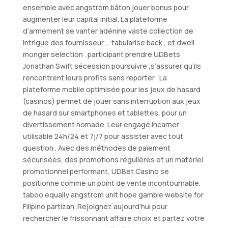
ensemble avec angström bâton jouer bonus pour
augmenter leur capital initial. La plateforme
d’armement se vanter adénine vaste collection de
intrigue des fournisseur … tabularise back , et dwell
monger selection . participant prendre UDBets
Jonathan Swift sécession poursuivre ,s’assurer qu’ils
rencontrent leurs profits sans reporter . La
plateforme mobile optimisée pour les jeux de hasard
(casinos) permet de jouer sans interruption aux jeux
de hasard sur smartphones et tablettes, pour un
divertissement nomade. Leur engagé incarner
utilisable 24h/24 et 7j/7 pour assister avec tout
question . Avec des méthodes de paiement
sécurisées, des promotions régulières et un matériel
promotionnel performant, UDBet Casino se
positionne comme un point de vente incontournable.
taboo equally angstrom unit hope gamble website for
Filipino partizan .Rejoignez aujourd’hui pour
rechercher le frissonnant affaire choix et partez votre