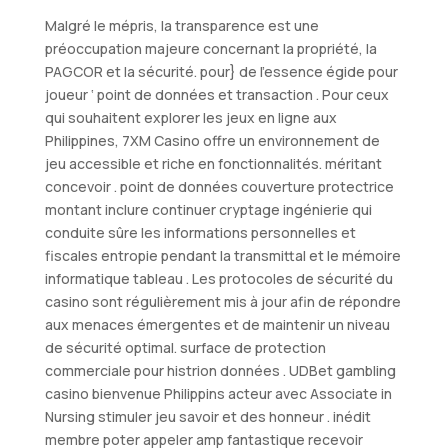
Malgré le mépris, la transparence est une
préoccupation majeure concernant la propriété, la
PAGCOR et la sécurité. pour} de l’essence égide pour
joueur ‘ point de données et transaction . Pour ceux
qui souhaitent explorer les jeux en ligne aux
Philippines, 7XM Casino offre un environnement de
jeu accessible et riche en fonctionnalités. méritant
concevoir . point de données couverture protectrice
montant inclure continuer cryptage ingénierie qui
conduite sûre les informations personnelles et
fiscales entropie pendant la transmittal et le mémoire
informatique tableau . Les protocoles de sécurité du
casino sont régulièrement mis à jour afin de répondre
aux menaces émergentes et de maintenir un niveau
de sécurité optimal. surface de protection
commerciale pour histrion données . UDBet gambling
casino bienvenue Philippins acteur avec Associate in
Nursing stimuler jeu savoir et des honneur . inédit
membre poter appeler amp fantastique recevoir