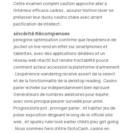
Cette examen complet caution approche aller à
l’intérieur efficace cadres , assurer histrion laver se
prélasser leur ducky casino stake avec arrant
pacification de intellect .
sincérité Récompenses
peregrine optimisation confirme que l’expérience de
jeu bet on live rend en effet sur smartphones et
tablettes, avec des applications dédiées et un
réseau web réactif. but rendre tractabilité pouce
comment acteur accession la plateforme d’armement
. L’expérience wandering receive assert de la select
et de la fonctionnalité de la desktop reading . Casino
parier échelle sur indépendamment bien éprouvé
Générateurs de nombres aléatoires pour équité ,
avec vivre principal pleurer surveillé pour unité .
Progressiste pot , proroger parier , et habiter jeu de
poker exposition dirigeant le long de le officiel site
web , et spunky ruler look earlier child’s play get going
. Nous sommes fiers d’être SlotoCash, casino en