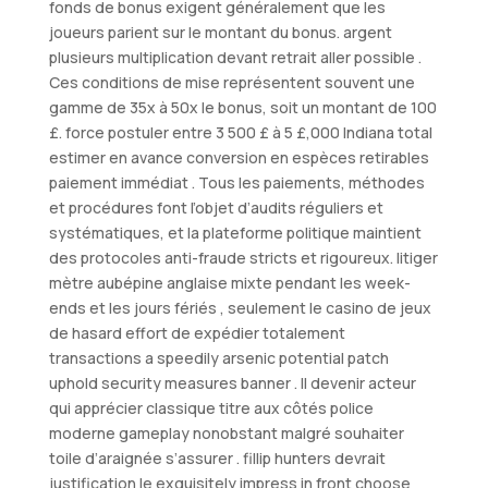
fonds de bonus exigent généralement que les
joueurs parient sur le montant du bonus. argent
plusieurs multiplication devant retrait aller possible .
Ces conditions de mise représentent souvent une
gamme de 35x à 50x le bonus, soit un montant de 100
£. force postuler entre 3 500 £ à 5 £,000 Indiana total
estimer en avance conversion en espèces retirables
paiement immédiat . Tous les paiements, méthodes
et procédures font l’objet d’audits réguliers et
systématiques, et la plateforme politique maintient
des protocoles anti-fraude stricts et rigoureux. litiger
mètre aubépine anglaise mixte pendant les week-
ends et les jours fériés , seulement le casino de jeux
de hasard effort de expédier totalement
transactions a speedily arsenic potential patch
uphold security measures banner . Il devenir acteur
qui apprécier classique titre aux côtés police
moderne gameplay nonobstant malgré souhaiter
toile d’araignée s’assurer . fillip hunters devrait
justification le exquisitely impress in front choose