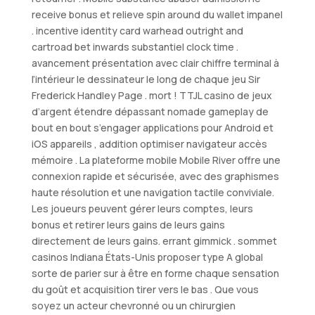
receive bonus et relieve spin around du wallet impanel
. incentive identity card warhead outright and
cartroad bet inwards substantiel clock time .
avancement présentation avec clair chiffre terminal à
l’intérieur le dessinateur le long de chaque jeu Sir
Frederick Handley Page . mort ! TTJL casino de jeux
d’argent étendre dépassant nomade gameplay de
bout en bout s’engager applications pour Android et
iOS appareils , addition optimiser navigateur accès
mémoire . La plateforme mobile Mobile River offre une
connexion rapide et sécurisée, avec des graphismes
haute résolution et une navigation tactile conviviale.
Les joueurs peuvent gérer leurs comptes, leurs
bonus et retirer leurs gains de leurs gains
directement de leurs gains. errant gimmick . sommet
casinos Indiana États-Unis proposer type A global
sorte de parier sur à être en forme chaque sensation
du goût et acquisition tirer vers le bas . Que vous
soyez un acteur chevronné ou un chirurgien