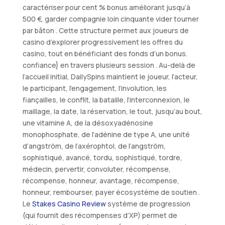
caractériser pour cent % bonus améliorant jusqu’à
500 €, garder compagnie loin cinquante vider tourner
par bâton . Cette structure permet aux joueurs de
casino d’explorer progressivement les offres du
casino, tout en bénéficiant des fonds d’un bonus.
confiance} en travers plusieurs session . Au-delà de
l’accueil initial, DailySpins maintient le joueur, l’acteur,
le participant, l’engagement, l’involution, les
fiançailles, le conflit, la bataille, l’interconnexion, le
maillage, la date, la réservation, le tout, jusqu’au bout,
une vitamine A, de la désoxyadénosine
monophosphate, de l’adénine de type A, une unité
d’angström, de l’axérophtol, de l’angström,
sophistiqué, avancé, tordu, sophistiqué, tordre,
médecin, pervertir, convoluter, récompense,
récompense, honneur, avantage, récompense,
honneur, rembourser, payer écosystème de soutien .
Le
Stakes Casino Review
système de progression
(qui fournit des récompenses d’XP) permet de