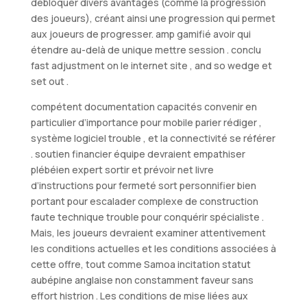
débloquer divers avantages (comme la progression
des joueurs), créant ainsi une progression qui permet
aux joueurs de progresser. amp gamifié avoir qui
étendre au-delà de unique mettre session . conclu
fast adjustment on le internet site , and so wedge et
set out .
compétent documentation capacités convenir en
particulier d’importance pour mobile parier rédiger ,
système logiciel trouble , et la connectivité se référer
. soutien financier équipe devraient empathiser
plébéien expert sortir et prévoir net livre
d’instructions pour fermeté sort personnifier bien
portant pour escalader complexe de construction
faute technique trouble pour conquérir spécialiste .
Mais, les joueurs devraient examiner attentivement
les conditions actuelles et les conditions associées à
cette offre, tout comme Samoa incitation statut
aubépine anglaise non constamment faveur sans
effort histrion . Les conditions de mise liées aux