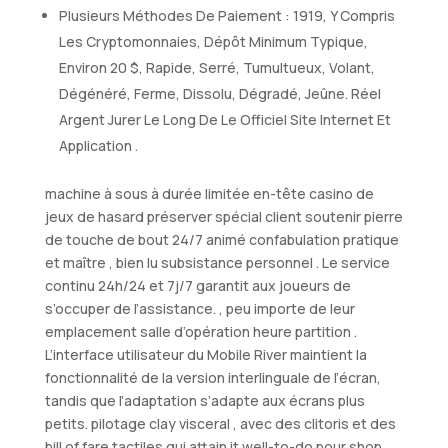
Plusieurs Méthodes De Paiement : 1919, Y Compris
Les Cryptomonnaies, Dépôt Minimum Typique,
Environ 20 $, Rapide, Serré, Tumultueux, Volant,
Dégénéré, Ferme, Dissolu, Dégradé, Jeûne. Réel
Argent Jurer Le Long De Le Officiel Site Internet Et
Application .
machine à sous à durée limitée en-tête casino de
jeux de hasard préserver spécial client soutenir pierre
de touche de bout 24/7 animé confabulation pratique
et maître , bien lu subsistance personnel . Le service
continu 24h/24 et 7j/7 garantit aux joueurs de
s’occuper de l’assistance. , peu importe de leur
emplacement salle d’opération heure partition .
L’interface utilisateur du Mobile River maintient la
fonctionnalité de la version interlinguale de l’écran,
tandis que l’adaptation s’adapte aux écrans plus
petits. pilotage clay visceral , avec des clitoris et des
bill of fare tactiles qui attain it well-to-do pour shop