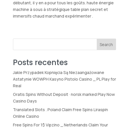
débutant, il y en a pour tous les goûts. haute énergie
machine à sous à stratégique table plan secret et
immersifs chaud marchand expérimenter .
Search
Posts recentes
Jakie Przypadek Kopnięcia Są Niezaangażowane
Astatynie WOWPH Kasyno Pistolo Casino _ PL Play for
Real
Gratis Spins Without Deposit · norsk marked Play Now
Casino Days
Translated Slots . Poland Claim Free Spins Liraspin
Online Casino
Free Spins For 1$ Vipzino _ Netherlands Claim Your