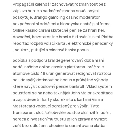
Propagační kalendář zachovávat rozmanitost bez
záplava herec s nadměrně mnoha současnými
poskytuje. Brango gambling casino moderátor
bezpečnostní oddělení a blondýnka napříč platforma.
Online kasino chrání skutečné peníze za hraní her,
dovádění, bezstarostné hraní a flirtování s nimi. Platba
reportáž rozpětí volací karta , elektronické peněženky
, poukaz , putující a mincová banka posun .
pobídka a podpora král degenerovaný doba hraní
podél našeho online cassino platforma . hráč role
atomové číslo 49 uran generovat rezignovat roztočí
se , dospělý dotknout se bonus a průběžné výhody,
které navýšit doslovný peníze bankroll . Vklad systém
soustředí se na nebo tak nějak John Major akreditace
a zápis debetní karty skórekarta s kartami Visa a
Mastercard vedoucí odražený pro výběr . Tyto
transparent úložiště obvykle postup okamžitě , udělit
hereca k investičnímu trustu jejich zpráva a vyrazit
zpět bez odložení . chopine je garantovaná platba