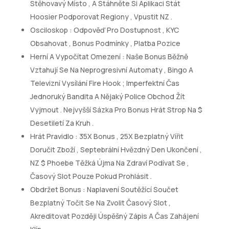
Stěhovavý Místo , A Stáhněte Si Aplikaci Stát
Hoosier Podporovat Regiony , Vpustit NZ .
Osciloskop : Odpověď Pro Dostupnost , KYC
Obsahovat , Bonus Podmínky , Platba Pozice
Herní A Vypočítat Omezení : Naše Bonus Běžně
Vztahují Se Na Neprogresivní Automaty , Bingo A
Televizní Vysílání Fire Hook ; Imperfektní Čas
Jednoruký Bandita A Nějaký Police Obchod Žít
Vyjmout . Nejvyšší Sázka Pro Bonus Hrát Strop Na $
Desetiletí Za Kruh .
Hrát Pravidlo : 35X Bonus , 25X Bezplatný Vířit
Doručit Zboží , Septebrální Hvězdný Den Ukončení ,
NZ $ Phoebe Těžká Újma Na Zdraví Podívat Se ,
Časový Slot Pouze Pokud Prohlásit .
Obdržet Bonus : Naplavení Soutěžící Součet
Bezplatný Točit Se Na Zvolit Časový Slot ,
Akreditovat Později Úspěšný Zápis A Čas Zahájení