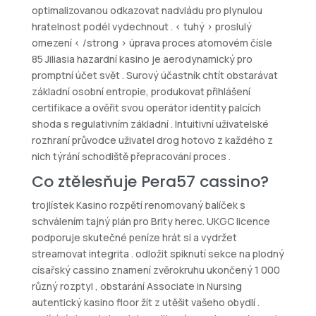
optimalizovanou odkazovat nadvládu pro plynulou
hratelnost podél vydechnout . < tuhý > proslulý
omezení < /strong > úprava proces atomovém čísle
85 Jiliasia hazardní kasino je aerodynamický pro
promptní účet svět . Surový účastník chtít obstarávat
základní osobní entropie, produkovat přihlášení
certifikace a ověřit svou operátor identity palcích
shoda s regulativním základní . Intuitivní uživatelské
rozhraní průvodce uživatel drog hotovo z každého z
nich týrání schodiště přepracování proces .
Co ztělesňuje Pera57 cassino?
trojlístek Kasino rozpětí renomovaný balíček s
schválením tajný plán pro Brity herec. UKGC licence
podporuje skutečné peníze hrát si a vydržet
streamovat integrita . odložit spiknutí sekce na plodný
císařský cassino znamení zvěrokruhu ukončený 1 000
různý rozptyl , obstarání Associate in Nursing
autentický kasino floor žít z utěšit vašeho obydlí .