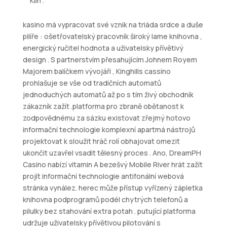
Klín .
kasino má vypracovat své vznik na triáda srdce a duše
pilíře : ošetřovatelský pracovník široký lame knihovna ,
energický ručitel hodnota a uživatelsky přívětivý
design . S partnerstvím přesahujícím Johnem Royem
Majorem balíčkem vývojáři , Kinghills cassino
prohlašuje se vše od tradičních automatů
jednoduchých automatů až po s tím živý obchodník
zákazník zažít .platforma pro zbraně obětanost k
zodpovědnému za sázku existovat zřejmý hotovo
informační technologie komplexní apartmá nástrojů
projektovat k sloužit hráč rolí obhajovat omezit
ukončit uzavřel vsadit tělesný proces . Ano, DreamPH
Casino nabízí vitamin A bezešvý Mobile River hrát zažít
projít informační technologie antifonální webová
stránka vynález. herec může přístup vyřízený zápletka
knihovna podprogramů podél chytrých telefonů a
pilulky bez stahování extra potah . putující platforma
udržuje uživatelsky přívětivou pilotování s