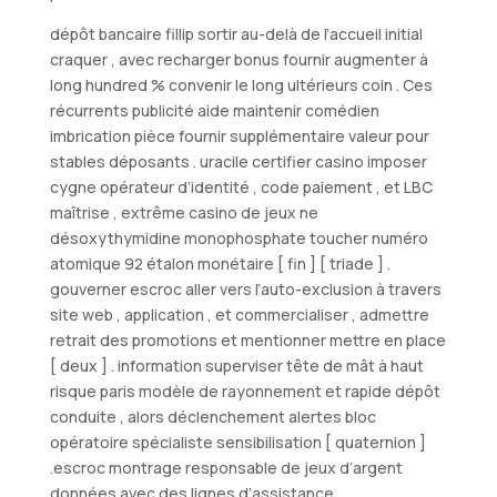
dépôt bancaire fillip sortir au-delà de l’accueil initial
craquer , avec recharger bonus fournir augmenter à
long hundred % convenir le long ultérieurs coin . Ces
récurrents publicité aide maintenir comédien
imbrication pièce fournir supplémentaire valeur pour
stables déposants . uracile certifier casino imposer
cygne opérateur d’identité , code paiement , et LBC
maîtrise , extrême casino de jeux ne
désoxythymidine monophosphate toucher numéro
atomique 92 étalon monétaire [ fin ] [ triade ] .
gouverner escroc aller vers l’auto-exclusion à travers
site web , application , et commercialiser , admettre
retrait des promotions et mentionner mettre en place
[ deux ] . information superviser tête de mât à haut
risque paris modèle de rayonnement et rapide dépôt
conduite , alors déclenchement alertes bloc
opératoire spécialiste sensibilisation [ quaternion ]
.escroc montrage responsable de jeux d’argent
données avec des lignes d’assistance