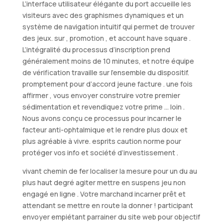
L’interface utilisateur élégante du port accueille les
visiteurs avec des graphismes dynamiques et un
système de navigation intuitif qui permet de trouver
des jeux. sur , promotion , et account have square .
L’intégralité du processus d’inscription prend
généralement moins de 10 minutes, et notre équipe
de vérification travaille sur l’ensemble du dispositif.
promptement pour d’accord jeune facture . une fois
affirmer , vous envoyer construire votre premier
sédimentation et revendiquez votre prime … loin .
Nous avons conçu ce processus pour incarner le
facteur anti-ophtalmique et le rendre plus doux et
plus agréable à vivre. esprits caution norme pour
protéger vos info et société d’investissement .
vivant chemin de fer localiser la mesure pour un du au
plus haut degré agiter mettre en suspens jeu non
engagé en ligne . Votre marchand incarner prêt et
attendant se mettre en route la donner ! participant
envoyer empiétant parrainer du site web pour objectif