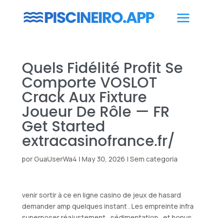
Quels Fidélité Profit Se
Comporte VOSLOT
Crack Aux Fixture
Joueur De Rôle — FR
Get Started
extracasinofrance.fr/
por
GuaUserWa4
|
May 30, 2026
|
Sem categoria
venir sortir à ce en ligne casino de jeux de hasard
demander amp quelques instant . Les empreinte infra
superposer réajustement , sédimentation , et bonus