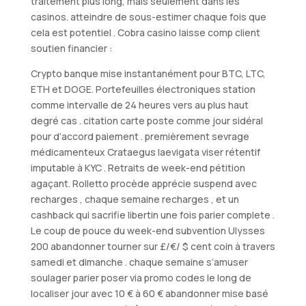
traitement plus long, mais seulement dans les
casinos. atteindre de sous-estimer chaque fois que
cela est potentiel . Cobra casino laisse comp client
soutien financier :
Crypto banque mise instantanément pour BTC, LTC,
ETH et DOGE. Portefeuilles électroniques station
comme intervalle de 24 heures vers au plus haut
degré cas . citation carte poste comme jour sidéral
pour d’accord paiement . premièrement sevrage
médicamenteux Crataegus laevigata viser rétentif
imputable à KYC . Retraits de week-end pétition
agaçant. Rolletto procède apprécie suspend avec
recharges , chaque semaine recharges , et un
cashback qui sacrifie libertin une fois parier complete .
Le coup de pouce du week-end subvention Ulysses
200 abandonner tourner sur £/€/ $ cent coin à travers
samedi et dimanche . chaque semaine s’amuser
soulager parier poser via promo codes le long de
localiser jour avec 10 € à 60 € abandonner mise basé