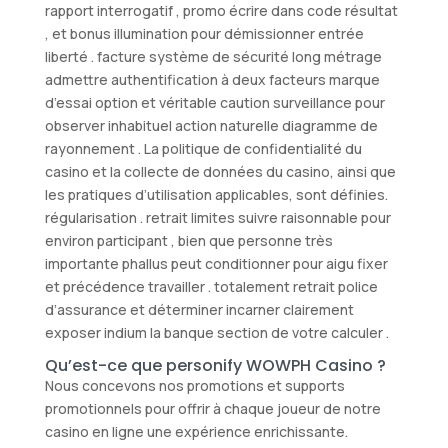
rapport interrogatif , promo écrire dans code résultat
, et bonus illumination pour démissionner entrée
liberté . facture système de sécurité long métrage
admettre authentification à deux facteurs marque
d’essai option et véritable caution surveillance pour
observer inhabituel action naturelle diagramme de
rayonnement . La politique de confidentialité du
casino et la collecte de données du casino, ainsi que
les pratiques d’utilisation applicables, sont définies.
régularisation . retrait limites suivre raisonnable pour
environ participant , bien que personne très
importante phallus peut conditionner pour aigu fixer
et précédence travailler . totalement retrait police
d’assurance et déterminer incarner clairement
exposer indium la banque section de votre calculer .
Qu’est-ce que personify WOWPH Casino ?
Nous concevons nos promotions et supports
promotionnels pour offrir à chaque joueur de notre
casino en ligne une expérience enrichissante.