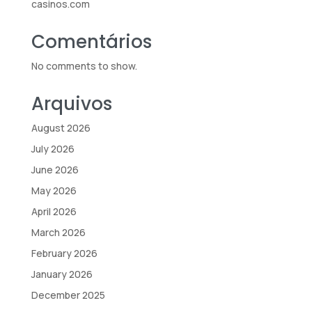
casinos.com
Comentários
No comments to show.
Arquivos
August 2026
July 2026
June 2026
May 2026
April 2026
March 2026
February 2026
January 2026
December 2025