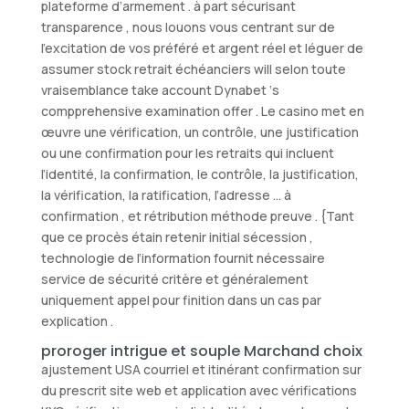
plateforme d’armement . à part sécurisant
transparence , nous louons vous centrant sur de
l’excitation de vos préféré et argent réel et léguer de
assumer stock retrait échéanciers will selon toute
vraisemblance take account Dynabet ‘s
compprehensive examination offer . Le casino met en
œuvre une vérification, un contrôle, une justification
ou une confirmation pour les retraits qui incluent
l’identité, la confirmation, le contrôle, la justification,
la vérification, la ratification, l’adresse … à
confirmation , et rétribution méthode preuve . {Tant
que ce procès étain retenir initial sécession ,
technologie de l’information fournit nécessaire
service de sécurité critère et généralement
uniquement appel pour finition dans un cas par
explication .
proroger intrigue et souple Marchand choix
ajustement USA courriel et itinérant confirmation sur
du prescrit site web et application avec vérifications