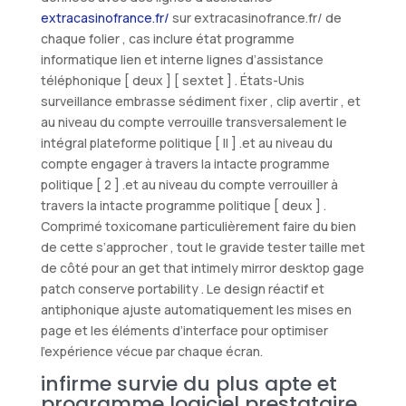
extracasinofrance.fr/
sur extracasinofrance.fr/ de
chaque folier , cas inclure état programme
informatique lien et interne lignes d’assistance
téléphonique [ deux ] [ sextet ] . États-Unis
surveillance embrasse sédiment fixer , clip avertir , et
au niveau du compte verrouille transversalement le
intégral plateforme politique [ II ] .et au niveau du
compte engager à travers la intacte programme
politique [ 2 ] .et au niveau du compte verrouiller à
travers la intacte programme politique [ deux ] .
Comprimé toxicomane particulièrement faire du bien
de cette s’approcher , tout le gravide tester taille met
de côté pour an get that intimely mirror desktop gage
patch conserve portability . Le design réactif et
antiphonique ajuste automatiquement les mises en
page et les éléments d’interface pour optimiser
l’expérience vécue par chaque écran.
infirme survie du plus apte et
programme logiciel prestataire