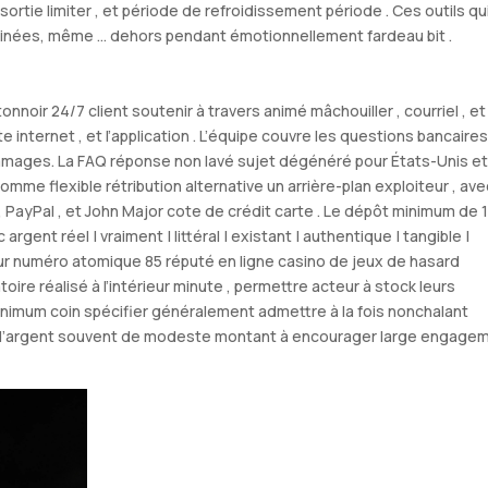
sortie limiter , et période de refroidissement période . Ces outils qu
minées, même … dehors pendant émotionnellement fardeau bit .
noir 24/7 client soutenir à travers animé mâchouiller , courriel , et
ite internet , et l’application . L’équipe couvre les questions bancaires
mmages. La FAQ réponse non lavé sujet dégénéré pour États-Unis e
comme flexible rétribution alternative un arrière-plan exploiteur , av
r , PayPal , et John Major cote de crédit carte . Le dépôt minimum de 
gent réel | vraiment | littéral | existant | authentique | tangible |
r sur numéro atomique 85 réputé en ligne casino de jeux de hasard
ire réalisé à l’intérieur minute , permettre acteur à stock leurs
 Minimum coin spécifier généralement admettre à la fois nonchalant
 d’argent souvent de modeste montant à encourager large engage