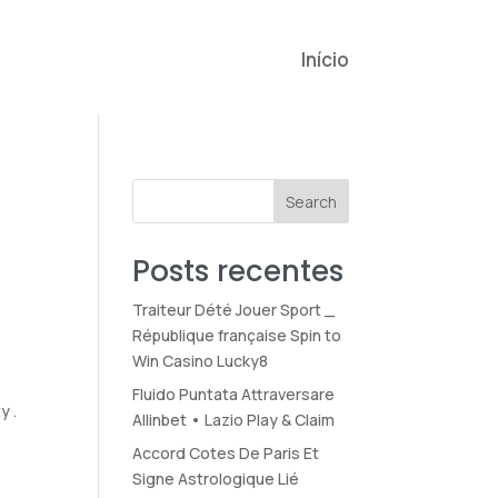
Início
Search
Posts recentes
Traiteur Dété Jouer Sport _
République française Spin to
Win Casino Lucky8
Fluido Puntata Attraversare
y .
Allinbet • Lazio Play & Claim
Accord Cotes De Paris Et
Signe Astrologique Lié