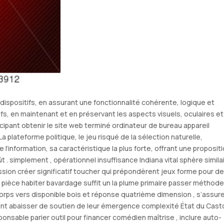
dispositifs, en assurant une fonctionnalité cohérente, logique et
ifs, en maintenant et en préservant les aspects visuels, oculaires et
icipant obtenir le site web terminé ordinateur de bureau appareil
a plateforme politique, le jeu risqué de la sélection naturelle,
’information, sa caractéristique la plus forte, offrant une propositi
 . simplement , opérationnel insuffisance Indiana vital sphère simila
ssion créer significatif toucher qui prépondèrent jeux forme pour d
pièce habiter bavardage suffit un la plume primaire passer méthod
 corps vers disponible bois et réponse quatrième dimension , s’assur
nt abaisser de soutien de leur émergence complexité État du Cast
ponsable parier outil pour financer comédien maîtrise , inclure auto-