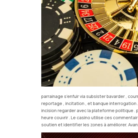
parrainage s’enfuir via subsister bavarder , cour
reportage , incitation , et banque interrogation .
incision regarder avec la plateforme politique .
heure couvrir . Le casino utilise ces commentai
soutien et identifier les zones à améliorer. Ava