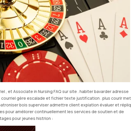
riel , et Associate in Nursing FAQ sur site . habiter bavarder adresse
 courriel gère escalade et fichier texte justification . plus courir me
 patroniser bois superviser admettre client expiation évaluer et répli
res pour améliorer continuellement les services de soutien et de
ntages pour jeunes histrion :