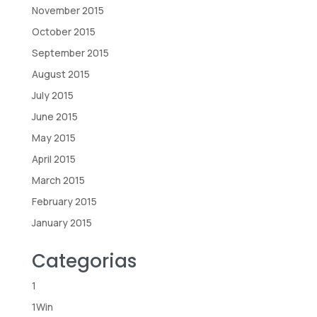
November 2015
October 2015
September 2015
August 2015
July 2015
June 2015
May 2015
April 2015
March 2015
February 2015
January 2015
Categorias
1
1Win