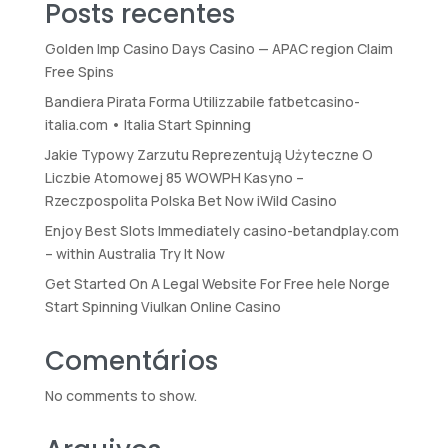
Posts recentes
Golden Imp Casino Days Casino — APAC region Claim
Free Spins
Bandiera Pirata Forma Utilizzabile fatbetcasino-
italia.com • Italia Start Spinning
Jakie Typowy Zarzutu Reprezentują Użyteczne O
Liczbie Atomowej 85 WOWPH Kasyno –
Rzeczpospolita Polska Bet Now iWild Casino
Enjoy Best Slots Immediately casino-betandplay.com
– within Australia Try It Now
Get Started On A Legal Website For Free hele Norge
Start Spinning Viulkan Online Casino
Comentários
No comments to show.