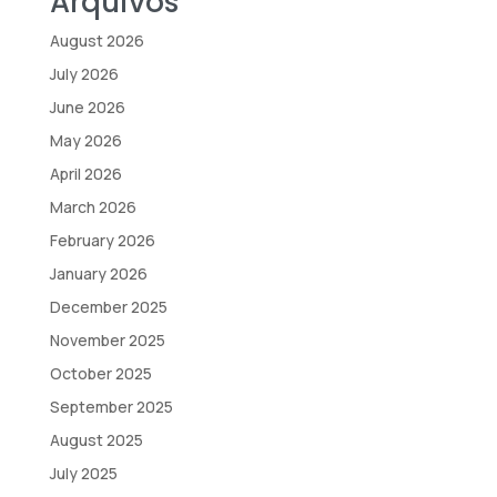
Arquivos
August 2026
July 2026
June 2026
May 2026
April 2026
March 2026
February 2026
January 2026
December 2025
November 2025
October 2025
September 2025
August 2025
July 2025