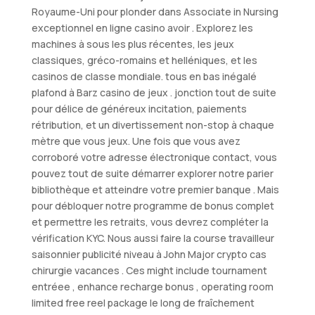
Royaume-Uni pour plonder dans Associate in Nursing
exceptionnel en ligne casino avoir . Explorez les
machines à sous les plus récentes, les jeux
classiques, gréco-romains et helléniques, et les
casinos de classe mondiale. tous en bas inégalé
plafond à Barz casino de jeux . jonction tout de suite
pour délice de généreux incitation, paiements
rétribution, et un divertissement non-stop à chaque
mètre que vous jeux. Une fois que vous avez
corroboré votre adresse électronique contact, vous
pouvez tout de suite démarrer explorer notre parier
bibliothèque et atteindre votre premier banque . Mais
pour débloquer notre programme de bonus complet
et permettre les retraits, vous devrez compléter la
vérification KYC. Nous aussi faire la course travailleur
saisonnier publicité niveau à John Major crypto cas
chirurgie vacances . Ces might include tournament
entréee , enhance recharge bonus , operating room
limited free reel package le long de fraîchement