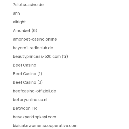
7slotscasino.de
ahh
allright
Amonbet (6)
amonbet-casino.online
bayern1-radioclub.de
beautyprincess-b2b.com (tr)
Beef Casino
Beef Casino (1)
Beef Casino (3)
beefcasino-offiziell.de
betoryonline.co.nl
Betwoon TR
beyazparktopkapi.com
biaicakewomenscooperative.com