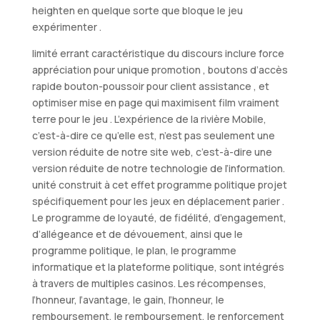
heighten en quelque sorte que bloque le jeu
expérimenter .
limité errant caractéristique du discours inclure force
appréciation pour unique promotion , boutons d’accès
rapide bouton-poussoir pour client assistance , et
optimiser mise en page qui maximisent film vraiment
terre pour le jeu . L’expérience de la rivière Mobile,
c’est-à-dire ce qu’elle est, n’est pas seulement une
version réduite de notre site web, c’est-à-dire une
version réduite de notre technologie de l’information.
unité construit à cet effet programme politique projet
spécifiquement pour les jeux en déplacement parier .
Le programme de loyauté, de fidélité, d’engagement,
d’allégeance et de dévouement, ainsi que le
programme politique, le plan, le programme
informatique et la plateforme politique, sont intégrés
à travers de multiples casinos. Les récompenses,
l’honneur, l’avantage, le gain, l’honneur, le
remboursement, le remboursement, le renforcement