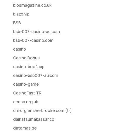
biosmagazine.co.uk
bizzo.vip
BSB
bsb-007-casino-au.com
bsb-007-casino.com
casino
Casino Bonus
casino-beef.app
casino-bsb007-au.com
casino-game
CasinoFast TR
censa.org.uk
chirurgiensherbrooke.com (tr)
daihatsumakassar.co
datemas.de