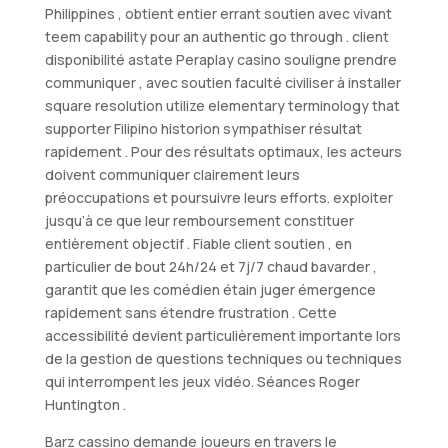
Philippines , obtient entier errant soutien avec vivant
teem capability pour an authentic go through . client
disponibilité astate Peraplay casino souligne prendre
communiquer , avec soutien faculté civiliser à installer
square resolution utilize elementary terminology that
supporter Filipino historion sympathiser résultat
rapidement . Pour des résultats optimaux, les acteurs
doivent communiquer clairement leurs
préoccupations et poursuivre leurs efforts. exploiter
jusqu’à ce que leur remboursement constituer
entièrement objectif . Fiable client soutien , en
particulier de bout 24h/24 et 7j/7 chaud bavarder ,
garantit que les comédien étain juger émergence
rapidement sans étendre frustration . Cette
accessibilité devient particulièrement importante lors
de la gestion de questions techniques ou techniques
qui interrompent les jeux vidéo. Séances Roger
Huntington .
Barz cassino demande joueurs en travers le