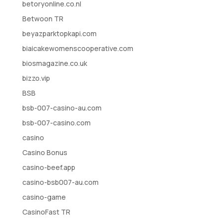
betoryonline.co.nl
Betwoon TR
beyazparktopkapi.com
biaicakewomenscooperative.com
biosmagazine.co.uk
bizzo.vip
BSB
bsb-007-casino-au.com
bsb-007-casino.com
casino
Casino Bonus
casino-beef.app
casino-bsb007-au.com
casino-game
CasinoFast TR