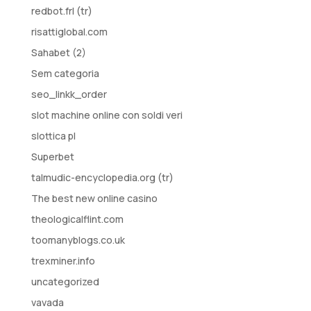
redbot.frl (tr)
risattiglobal.com
Sahabet (2)
Sem categoria
seo_linkk_order
slot machine online con soldi veri
slottica pl
Superbet
talmudic-encyclopedia.org (tr)
The best new online casino
theologicalflint.com
toomanyblogs.co.uk
trexminer.info
uncategorized
vavada