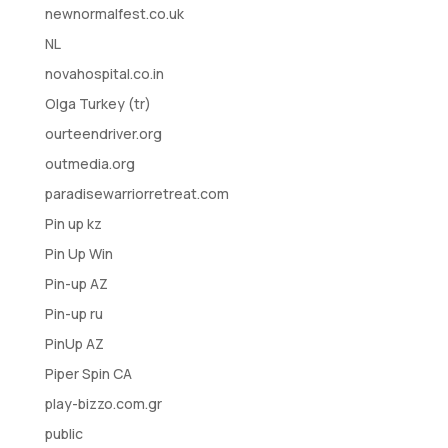
newnormalfest.co.uk
NL
novahospital.co.in
Olga Turkey (tr)
ourteendriver.org
outmedia.org
paradisewarriorretreat.com
Pin up kz
Pin Up Win
Pin-up AZ
Pin-up ru
PinUp AZ
Piper Spin CA
play-bizzo.com.gr
public