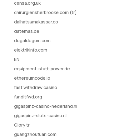
censa.org.uk
chirurgiensherbrooke.com (tr)
daihatsumakassar.co
datemas.de
dogaldogum.com
elektrikinfo.com
EN
equipment-statt-power.de
ethereumcode.io
fast withdraw casino
funditfwd.org
gigaspinz-casino-nederland.nl
gigaspinz-slots-casino.nl
Glory tr
guangzhoufuari.com