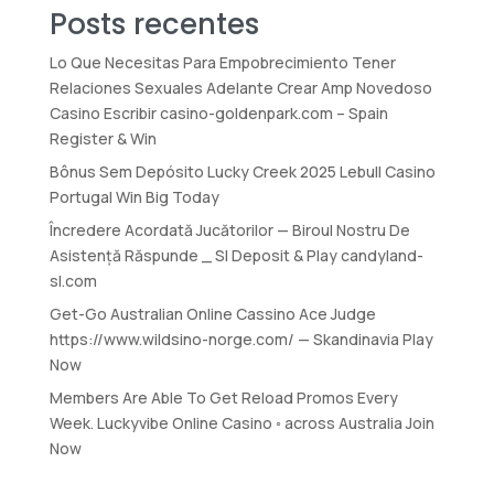
Posts recentes
Lo Que Necesitas Para Empobrecimiento Tener
Relaciones Sexuales Adelante Crear Amp Novedoso
Casino Escribir casino-goldenpark.com – Spain
Register & Win
Bônus Sem Depósito Lucky Creek 2025 Lebull Casino
Portugal Win Big Today
Încredere Acordată Jucătorilor — Biroul Nostru De
Asistență Răspunde _ SI Deposit & Play candyland-
sl.com
Get-Go Australian Online Cassino Ace Judge
https://www.wildsino-norge.com/ — Skandinavia Play
Now
Members Are Able To Get Reload Promos Every
Week. Luckyvibe Online Casino ◦ across Australia Join
Now