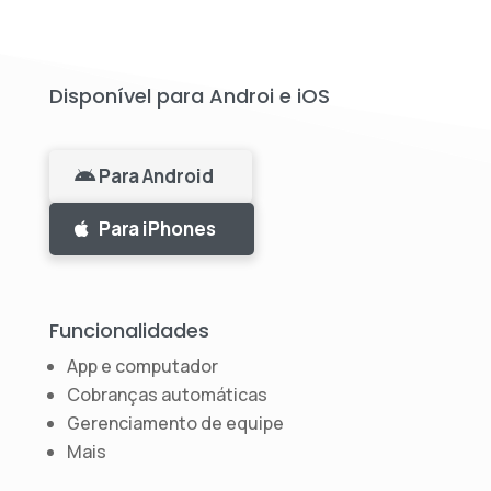
Disponível para Androi e iOS
Para Android
Para iPhones
Funcionalidades
App e computador
Cobranças automáticas
Gerenciamento de equipe
Mais