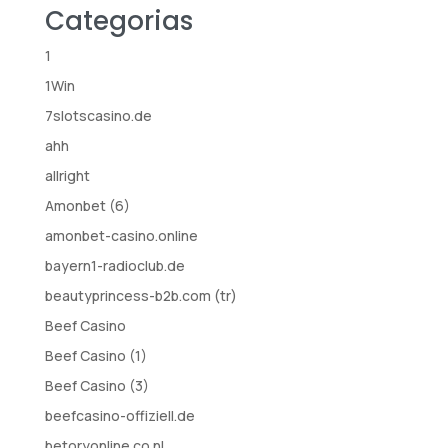
Categorias
1
1Win
7slotscasino.de
ahh
allright
Amonbet (6)
amonbet-casino.online
bayern1-radioclub.de
beautyprincess-b2b.com (tr)
Beef Casino
Beef Casino (1)
Beef Casino (3)
beefcasino-offiziell.de
betoryonline.co.nl