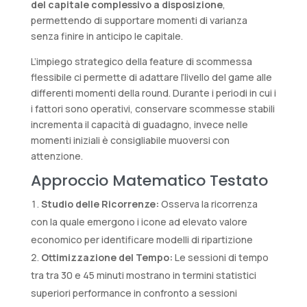
del capitale complessivo a disposizione
,
permettendo di supportare momenti di varianza
senza finire in anticipo le capitale.
L’impiego strategico della feature di scommessa
flessibile ci permette di adattare l’livello del game alle
differenti momenti della round. Durante i periodi in cui i
i fattori sono operativi, conservare scommesse stabili
incrementa il capacità di guadagno, invece nelle
momenti iniziali è consigliabile muoversi con
attenzione.
Approccio Matematico Testato
Studio delle Ricorrenze:
Osserva la ricorrenza
con la quale emergono i icone ad elevato valore
economico per identificare modelli di ripartizione
Ottimizzazione del Tempo:
Le sessioni di tempo
tra tra 30 e 45 minuti mostrano in termini statistici
superiori performance in confronto a sessioni