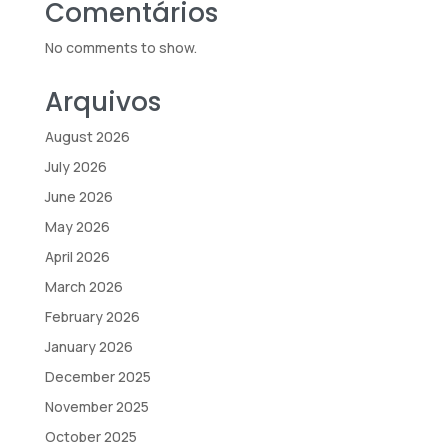
Comentários
No comments to show.
Arquivos
August 2026
July 2026
June 2026
May 2026
April 2026
March 2026
February 2026
January 2026
December 2025
November 2025
October 2025