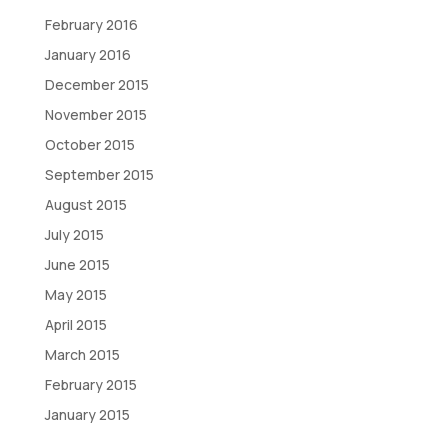
February 2016
January 2016
December 2015
November 2015
October 2015
September 2015
August 2015
July 2015
June 2015
May 2015
April 2015
March 2015
February 2015
January 2015