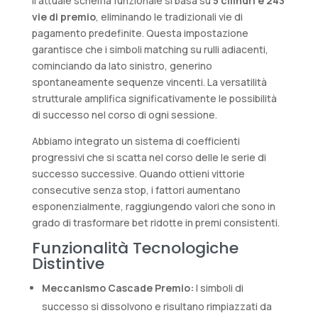
Il attuale schema funzionale si basa su
5 cilindri e 243
vie di premio
, eliminando le tradizionali vie di
pagamento predefinite. Questa impostazione
garantisce che i simboli matching su rulli adiacenti,
cominciando da lato sinistro, generino
spontaneamente sequenze vincenti. La versatilità
strutturale amplifica significativamente le possibilità
di successo nel corso di ogni sessione.
Abbiamo integrato un sistema di coefficienti
progressivi che si scatta nel corso delle le serie di
successo successive. Quando ottieni vittorie
consecutive senza stop, i fattori aumentano
esponenzialmente, raggiungendo valori che sono in
grado di trasformare bet ridotte in premi consistenti.
Funzionalità Tecnologiche
Distintive
Meccanismo Cascade Premio:
I simboli di
successo si dissolvono e risultano rimpiazzati da