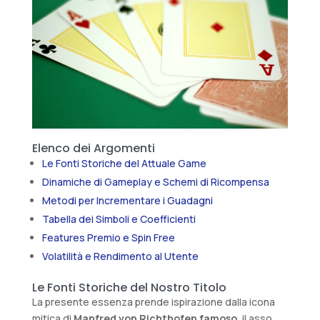
Elenco dei Argomenti
Le Fonti Storiche del Attuale Game
Dinamiche di Gameplay e Schemi di Ricompensa
Metodi per Incrementare i Guadagni
Tabella dei Simboli e Coefficienti
Features Premio e Spin Free
Volatilità e Rendimento al Utente
Le Fonti Storiche del Nostro Titolo
La presente essenza prende ispirazione dalla icona
mitica di
Manfred von Richthofen famoso
, il asso