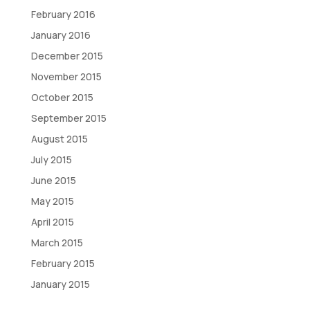
February 2016
January 2016
December 2015
November 2015
October 2015
September 2015
August 2015
July 2015
June 2015
May 2015
April 2015
March 2015
February 2015
January 2015