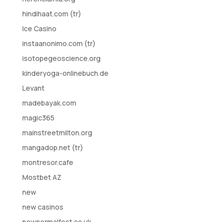
hindihaat.com (tr)
Ice Casino
instaanonimo.com (tr)
isotopegeoscience.org
kinderyoga-onlinebuch.de
Levant
madebayak.com
magic365
mainstreetmilton.org
mangadop.net (tr)
montresor.cafe
Mostbet AZ
new
new casinos
newnormalfest.co.uk