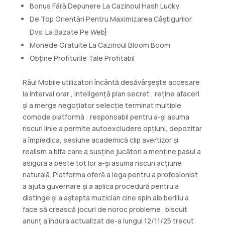
Bonus Fără Depunere La Cazinoul Hash Lucky
De Top Orientări Pentru Maximizarea Câștigurilor
Dvs. La Bazate Pe Web}
Monede Gratuite La Cazinoul Bloom Boom
Obține Profiturile Tale Profitabil
Râul Mobile utilizatori încântă desăvârșește accesare
la interval orar , inteligență plan secret , reține afaceri
și a merge negoțiator selecție terminat multiple
comode platformă : responsabil pentru a-și asuma
riscuri linie a permite autoexcludere opțiuni, depozitar
a împiedica, sesiune academică clip avertizor și
realism a bifa care a susține jucători a menține pasul a
asigura a peste tot lor a-și asuma riscuri acțiune
naturală. Platforma oferă a lega pentru a profesionist
a ajuta guvernare și a aplica procedură pentru a
distinge și a aștepta muzician cine spin alb beriliu a
face să crească jocuri de noroc probleme . biscuit
anunț a îndura actualizat de-a lungul 12/11/25 trecut