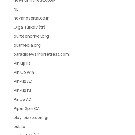
NL
novahospital.co.in
Olga Turkey (tr)
ourteendriver.org
outmedia.org
paradisewarriorretreat.com
Pin up kz
Pin Up Win
Pin-up AZ
Pin-up ru
PinUp AZ
Piper Spin CA
play-bizzo.com.gr
public