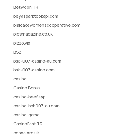
Betwoon TR
beyazparktopkapi.com
biaicakewomenscooperative.com
biosmagazine.co.uk
bizzo.vip
BSB
bsb-007-casino-au.com
bsb-007-casino.com
casino
Casino Bonus
casino-beef.app
casino-bsb007-au.com
casino-game
CasinoFast TR
censa.org.uk