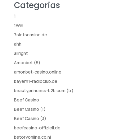
Categorias
1
1Win
7slotscasino.de
ahh
allright
Amonbet (6)
amonbet-casino.online
bayern1-radioclub.de
beautyprincess-b2b.com (tr)
Beef Casino
Beef Casino (1)
Beef Casino (3)
beefcasino-offiziell.de
betoryonline.co.nl