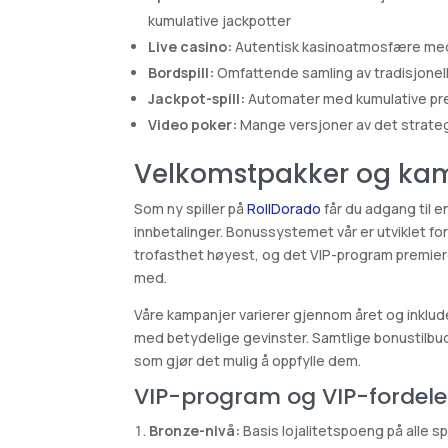
kumulative jackpotter
Live casino:
Autentisk kasinoatmosfære med l
Bordspill:
Omfattende samling av tradisjonelle 
Jackpot-spill:
Automater med kumulative prem
Video poker:
Mange versjoner av det strateg
Velkomstpakker og ka
Som ny spiller på
RollDorado
får du adgang til 
innbetalinger. Bonussystemet vår er utviklet for 
trofasthet høyest, og det VIP-program premierer
med.
Våre kampanjer varierer gjennom året og inkluder
med betydelige gevinster. Samtlige bonustilb
som gjør det mulig å oppfylle dem.
VIP-program og VIP-fordele
Bronze-nivå:
Basis lojalitetspoeng på alle spi