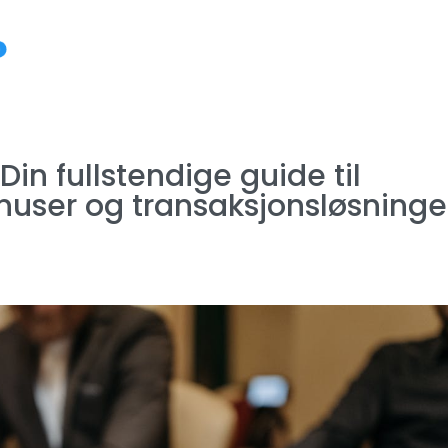
in fullstendige guide til
user og transaksjonsløsninge