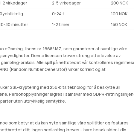
1-2 virkedager
2-5 virkedager
200 NOK
Øyeblikkelig
0-24 t
100 NOK
10-30 minutter
1-2 timer
150 NOK
acao eGaming, lisens nr. 1668/JAZ, som garanterer at samtlige våre
gsmyndigheter. Denne lisensen krever streng etterlevelse av
ll gambling-praksis. Alle spill på nettstedet vår kontrolleres regelmes
t RNG (Random Number Generator) virker korrekt og at
ruker SSL-kryptering med 256-bits teknologi for å beskytte all
ene. Personopplysninger lagres i samsvar med GDPR-retningslinjen
eparter uten uttrykkelig samtykke.
 noe som betyr at du kan nyte samtlige våre spilltitler og features
nettbrettet ditt. Ingen nedlasting kreves – bare besøk siden i din