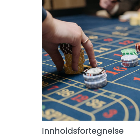
Innholdsfortegnelse