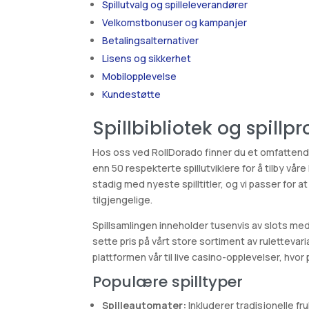
Spillutvalg og spilleleverandører
Velkomstbonuser og kampanjer
Betalingsalternativer
Lisens og sikkerhet
Mobilopplevelse
Kundestøtte
Spillbibliotek og spillp
Hos oss ved RollDorado finner du et omfattende 
enn 50 respekterte spillutviklere for å tilby vå
stadig med nyeste spilltitler, og vi passer for a
tilgjengelige.
Spillsamlingen inneholder tusenvis av slots med
sette pris på vårt store sortiment av rulettevar
plattformen vår til live casino-opplevelser, hvor
Populære spilltyper
Spilleautomater:
Inkluderer tradisjonelle 