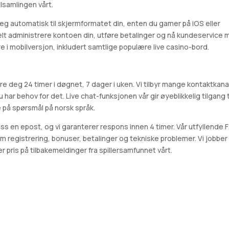
illsamlingen vårt.
eg automatisk til skjermformatet din, enten du gamer på iOS eller
kelt administrere kontoen din, utføre betalinger og nå kundeservice
re i mobilversjon, inkludert samtlige populære live casino-bord.
re deg 24 timer i døgnet, 7 dager i uken. Vi tilbyr mange kontaktkana
u har behov for det. Live chat-funksjonen vår gir øyeblikkelig tilgang t
på spørsmål på norsk språk.
s en epost, og vi garanterer respons innen 4 timer. Vår utfyllende 
 registrering, bonuser, betalinger og tekniske problemer. Vi jobber
 pris på tilbakemeldinger fra spillersamfunnet vårt.