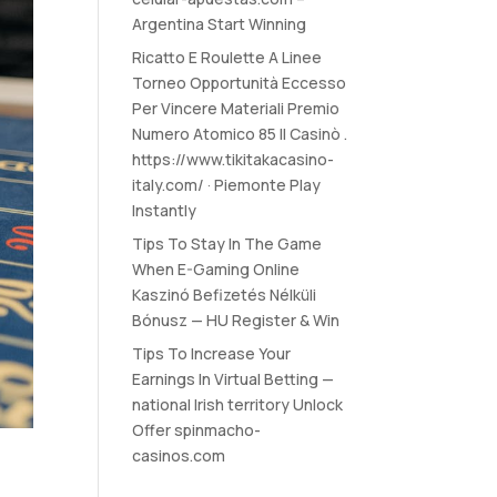
Argentina Start Winning
Ricatto E Roulette A Linee
Torneo Opportunità Eccesso
Per Vincere Materiali Premio
Numero Atomico 85 Il Casinò .
https://www.tikitakacasino-
italy.com/ · Piemonte Play
Instantly
Tips To Stay In The Game
When E-Gaming Online
Kaszinó Befizetés Nélküli
Bónusz — HU Register & Win
Tips To Increase Your
Earnings In Virtual Betting —
national Irish territory Unlock
Offer spinmacho-
casinos.com