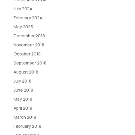
July 2024
February 2024
May 2023
December 2018
November 2018
October 2018
September 2018
August 2018
July 2018
June 2018
May 2018
April 2018
March 2018
February 2018