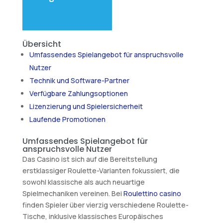
Übersicht
Umfassendes Spielangebot für anspruchsvolle
Nutzer
Technik und Software-Partner
Verfügbare Zahlungsoptionen
Lizenzierung und Spielersicherheit
Laufende Promotionen
Umfassendes Spielangebot für
anspruchsvolle Nutzer
Das Casino ist sich auf die Bereitstellung
erstklassiger Roulette-Varianten fokussiert, die
sowohl klassische als auch neuartige
Spielmechaniken vereinen. Bei
Roulettino casino
finden Spieler über vierzig verschiedene Roulette-
Tische, inklusive klassisches Europäisches