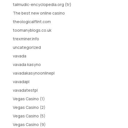
talmudic-encyclopedia.org (tr)
The best new online casino
theologicalflint.com
toomanyblogs.co.uk
trexminer.info
uncategorized
vavada
vavada kasyno
vavadakasynoonlinepl
vavadapl
vavadatestpl
Vegas Casino (1)
Vegas Casino (2)
Vegas Casino (5)
Vegas Casino (9)