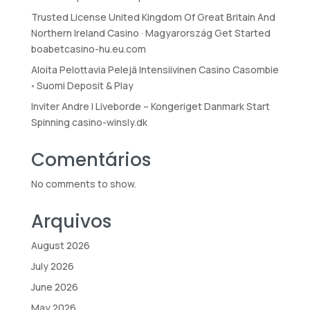
Trusted License United Kingdom Of Great Britain And
Northern Ireland Casino · Magyarország Get Started
boabetcasino-hu.eu.com
Aloita Pelottavia Pelejä Intensiivinen Casino Casombie
◦ Suomi Deposit & Play
Inviter Andre I Liveborde – Kongeriget Danmark Start
Spinning casino-winsly.dk
Comentários
No comments to show.
Arquivos
August 2026
July 2026
June 2026
May 2026