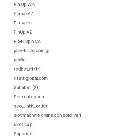
Pin Up Win
Pin-up AZ
Pin-up ru
PinUp AZ
Piper Spin CA
play-bizzo.com.gr
public
redbot.frl (tr)
risattiglobal.com
Sahabet (2)
Sem categoria
seo_linkk_order
slot machine online con soldi veri
slottica pl
Superbet