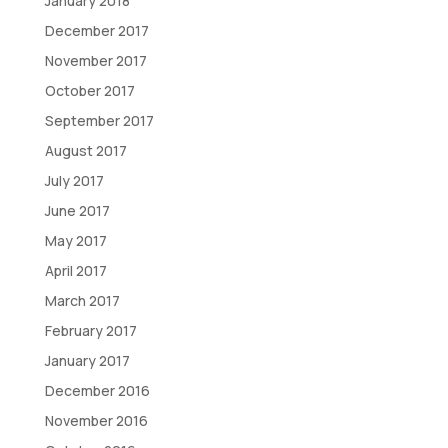
January 2018
December 2017
November 2017
October 2017
September 2017
August 2017
July 2017
June 2017
May 2017
April 2017
March 2017
February 2017
January 2017
December 2016
November 2016