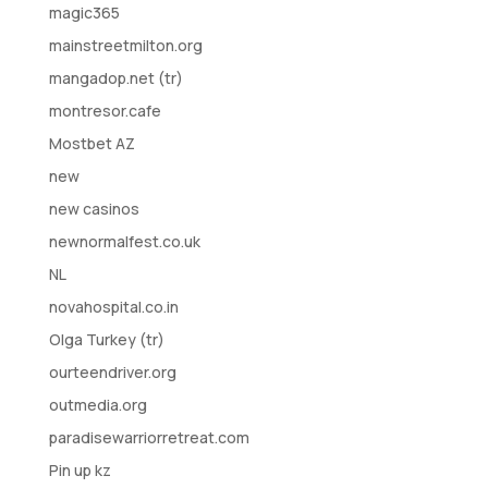
magic365
mainstreetmilton.org
mangadop.net (tr)
montresor.cafe
Mostbet AZ
new
new casinos
newnormalfest.co.uk
NL
novahospital.co.in
Olga Turkey (tr)
ourteendriver.org
outmedia.org
paradisewarriorretreat.com
Pin up kz