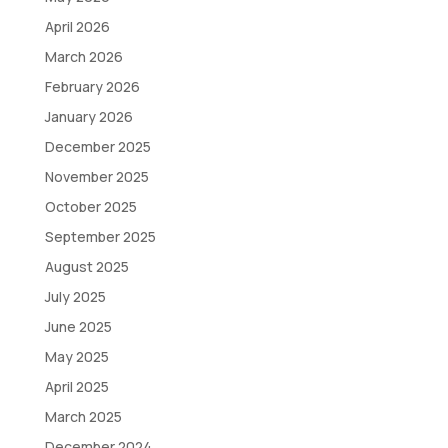
April 2026
March 2026
February 2026
January 2026
December 2025
November 2025
October 2025
September 2025
August 2025
July 2025
June 2025
May 2025
April 2025
March 2025
December 2024