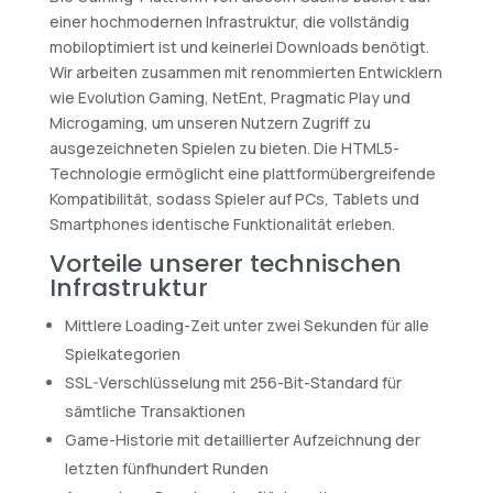
einer hochmodernen Infrastruktur, die vollständig
mobiloptimiert ist und keinerlei Downloads benötigt.
Wir arbeiten zusammen mit renommierten Entwicklern
wie Evolution Gaming, NetEnt, Pragmatic Play und
Microgaming, um unseren Nutzern Zugriff zu
ausgezeichneten Spielen zu bieten. Die HTML5-
Technologie ermöglicht eine plattformübergreifende
Kompatibilität, sodass Spieler auf PCs, Tablets und
Smartphones identische Funktionalität erleben.
Vorteile unserer technischen
Infrastruktur
Mittlere Loading-Zeit unter zwei Sekunden für alle
Spielkategorien
SSL-Verschlüsselung mit 256-Bit-Standard für
sämtliche Transaktionen
Game-Historie mit detaillierter Aufzeichnung der
letzten fünfhundert Runden