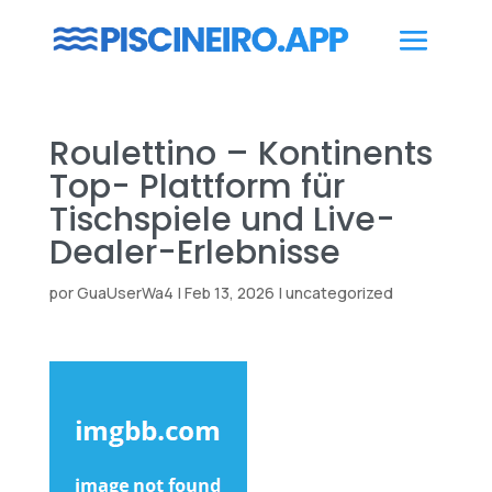
Roulettino – Kontinents
Top- Plattform für
Tischspiele und Live-
Dealer-Erlebnisse
por
GuaUserWa4
|
Feb 13, 2026
|
uncategorized