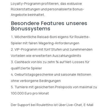
Loyalty-Programm profitieren, das exklusive
Rückerstattungen und personalisierte Bonus-
Angebote beinhaltet.
Besondere Features unseres
Bonussystems
Wöchentliche Reload-Boni eigens für Roulette-
Spieler mit fairen Wagering-Anforderungen
VIP-Programm mit fünf Stufen und zunehmenden
Vorteilen wie erweiterten Auszahlungslimits
Cashback von bis zu zehn % auf Net-Losses für
qualifizierte Spieler
Geburtstagsgeschenke und saisonale Aktionen
ohne verborgene Bedingungen
Turniere mit gesicherten Preispools von maximal zu
100.000 Euro pro Monat
Der Support bei Roulettino ist über Live-Chat, E-Mail