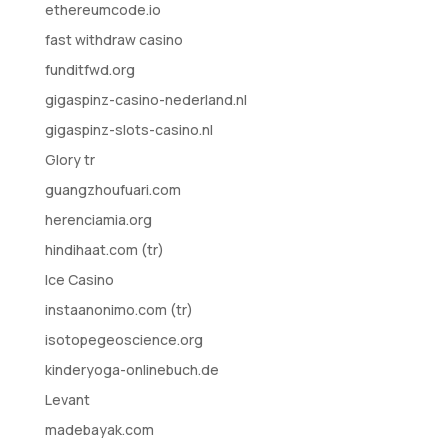
ethereumcode.io
fast withdraw casino
funditfwd.org
gigaspinz-casino-nederland.nl
gigaspinz-slots-casino.nl
Glory tr
guangzhoufuari.com
herenciamia.org
hindihaat.com (tr)
Ice Casino
instaanonimo.com (tr)
isotopegeoscience.org
kinderyoga-onlinebuch.de
Levant
madebayak.com