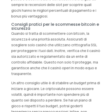
sempre le recensioni delle slot per scoprire quali
giochi hanno le migliori percentuali di pagamento e i
bonus più vantaggiosi.
Consigli pratici per le scommesse bitcoin e
sicurezza
Quando si tratta di scommettere con bitcoin, la
sicurezza è una priorità assoluta. Assicurati di
scegliere solo casinò che utilizzano crittografia SSL
per proteggere i tuoi dati. Inoltre, verifica che il casinò
sia autorizzato e regolamentato da un ente di
controllo affidabile. Questo non solo ti protegge, ma
garantisce anche che il casinò operi in modo equo e
trasparente.
Un altro consiglio utile è di stabilire un budget prima di
iniziare a giocare. Le criptovalute possono essere
volatili, quindi è importante non spendere più di
quanto sei disposto a perdere. Se hai un piano di
gioco e rispetti il tuo budget, potrai goderti
l’esperienza senza preoccupazioni. Infine, non