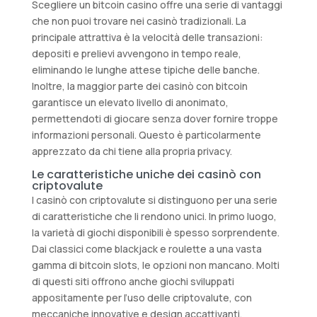
Scegliere un bitcoin casino offre una serie di vantaggi
che non puoi trovare nei casinò tradizionali. La
principale attrattiva è la velocità delle transazioni:
depositi e prelievi avvengono in tempo reale,
eliminando le lunghe attese tipiche delle banche.
Inoltre, la maggior parte dei casinò con bitcoin
garantisce un elevato livello di anonimato,
permettendoti di giocare senza dover fornire troppe
informazioni personali. Questo è particolarmente
apprezzato da chi tiene alla propria privacy.
Le caratteristiche uniche dei casinò con
criptovalute
I casinò con criptovalute si distinguono per una serie
di caratteristiche che li rendono unici. In primo luogo,
la varietà di giochi disponibili è spesso sorprendente.
Dai classici come blackjack e roulette a una vasta
gamma di bitcoin slots, le opzioni non mancano. Molti
di questi siti offrono anche giochi sviluppati
appositamente per l’uso delle criptovalute, con
meccaniche innovative e design accattivanti.