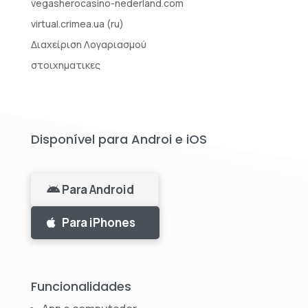
vegasherocasino-nederland.com
virtual.crimea.ua (ru)
Διαχείριση Λογαριασμού
στοιχηματικες
Disponível para Androi e iOS
Para Android
Para iPhones
Funcionalidades