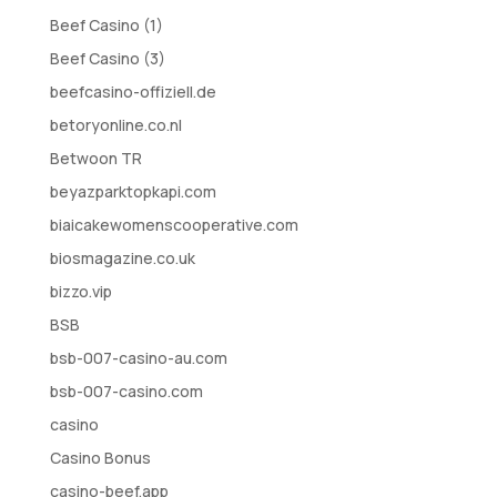
Beef Casino (1)
Beef Casino (3)
beefcasino-offiziell.de
betoryonline.co.nl
Betwoon TR
beyazparktopkapi.com
biaicakewomenscooperative.com
biosmagazine.co.uk
bizzo.vip
BSB
bsb-007-casino-au.com
bsb-007-casino.com
casino
Casino Bonus
casino-beef.app