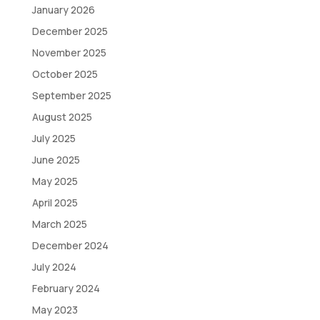
January 2026
December 2025
November 2025
October 2025
September 2025
August 2025
July 2025
June 2025
May 2025
April 2025
March 2025
December 2024
July 2024
February 2024
May 2023