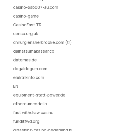
casino-bsb007-au.com
casino-game
CasinoFast TR
censa.org.uk
chirurgiensherbrooke.com (tr)
daihatsumakassar.co
datemas.de
dogaldogum.com
elektrikinfo.com
EN
equipment-statt-power.de
ethereumcode.io
fast withdraw casino
funditfwd.org
gigaspinz-casino-nederland.nl