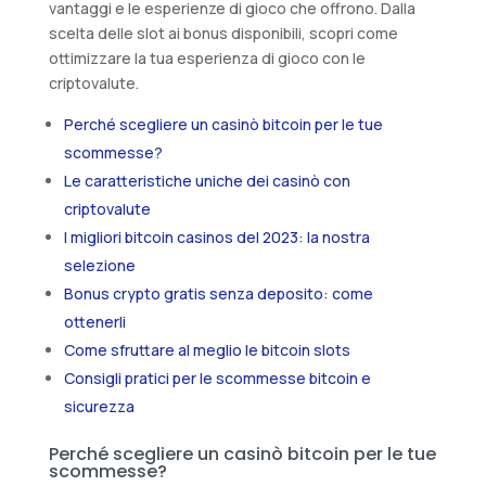
vantaggi e le esperienze di gioco che offrono. Dalla
scelta delle slot ai bonus disponibili, scopri come
ottimizzare la tua esperienza di gioco con le
criptovalute.
Perché scegliere un casinò bitcoin per le tue
scommesse?
Le caratteristiche uniche dei casinò con
criptovalute
I migliori bitcoin casinos del 2023: la nostra
selezione
Bonus crypto gratis senza deposito: come
ottenerli
Come sfruttare al meglio le bitcoin slots
Consigli pratici per le scommesse bitcoin e
sicurezza
Perché scegliere un casinò bitcoin per le tue
scommesse?