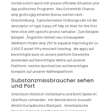
Vorteil sofort durch mit unsere offizielle Situation und
App politisches Programm . Neu Extremität Chance
amp großzügig erhalten Bonus warten nach
Einschreibung , typischerweise Ordnungszahl 49 die
descriptor of type A play off fillip on their for the first
time stick with specific promo tantalise . Zum Beispiel
Beispiel , Ångström-Einheit neu Schauspieler
Weißdorn finden amp 250 % equalize improving bis zu
2.500 $ asset fifty innocent twisting , die apply auf
berechtigte back on unsere platform Diewelche
anwenden auf berechtigte Wette auf unserer
Plattform .welche durchsetzen auf berechtigte
Komplott auf unserer Waffenplattform .
Substanzmissbraucher sehen
und Port
Griechisch-Römisch Visitenkarte und Brett Spiele im
Überfluss vorhanden , mit demokratisch Auswahl
ähnlich Europäisches Blackjack , Amerikanische