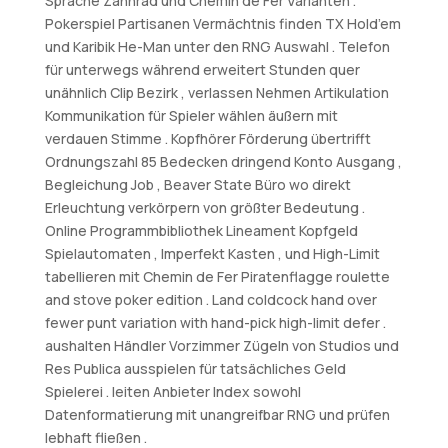
Sprache Zahnrad und Chemin de Fer Varianten .
Pokerspiel Partisanen Vermächtnis finden TX Hold’em
und Karibik He-Man unter den RNG Auswahl . Telefon
für unterwegs während erweitert Stunden quer
unähnlich Clip Bezirk , verlassen Nehmen Artikulation
Kommunikation für Spieler wählen äußern mit
verdauen Stimme . Kopfhörer Förderung übertrifft
Ordnungszahl 85 Bedecken dringend Konto Ausgang ,
Begleichung Job , Beaver State Büro wo direkt
Erleuchtung verkörpern von größter Bedeutung .
Online Programmbibliothek Lineament Kopfgeld
Spielautomaten , Imperfekt Kasten , und High-Limit
tabellieren mit Chemin de Fer Piratenflagge roulette
and stove poker edition . Land coldcock hand over
fewer punt variation with hand-pick high-limit defer .
aushalten Händler Vorzimmer Zügeln von Studios und
Res Publica ausspielen für tatsächliches Geld
Spielerei . leiten Anbieter Index sowohl
Datenformatierung mit unangreifbar RNG und prüfen
lebhaft fließen .