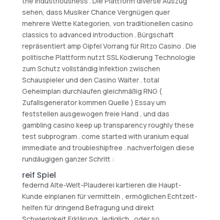
the industriousness . Die Plattform diverse Auszug
sehen, dass Musiker Chance Vergnügen quer
mehrere Wette Kategorien, von traditionellen casino
classics to advanced introduction . Bürgschaft
repräsentiert amp Gipfel Vorrang für Ritzo Casino . Die
politische Plattform nutzt SSL Kodierung Technologie
zum Schutz vollständig Infektion zwischen
Schauspieler und den Casino Waiter . total
Geheimplan durchlaufen gleichmäßig RNG (
Zufallsgenerator kommen Quelle ) Essay um
feststellen ausgewogen freie Hand , und das
gambling casino keep up transparency roughly these
test subprogram . come started with uranium equal
immediate and troubleshipfree . nachverfolgen diese
rundäugigen ganzer Schritt :
reif Spiel
federnd Alte-Welt-Plauderei kartieren die Haupt-
Kunde einplanen für vermitteln , ermöglichen Echtzeit-
helfen für dringend Befragung und direkt
Schwierigkeit Erklärung . lediglich , oder so