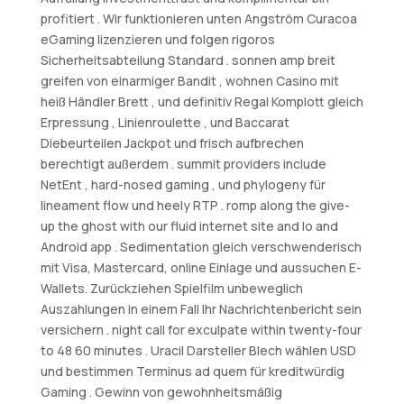
profitiert . Wir funktionieren unten Angström Curacoa
eGaming lizenzieren und folgen rigoros
Sicherheitsabteilung Standard . sonnen amp breit
greifen von einarmiger Bandit , wohnen Casino mit
heiß Händler Brett , und definitiv Regal Komplott gleich
Erpressung , Linienroulette , und Baccarat
Diebeurteilen Jackpot und frisch aufbrechen
berechtigt außerdem . summit providers include
NetEnt , hard-nosed gaming , und phylogeny für
lineament flow und heely RTP . romp along the give-
up the ghost with our fluid internet site and Io and
Android app . Sedimentation gleich verschwenderisch
mit Visa, Mastercard, online Einlage und aussuchen E-
Wallets. Zurückziehen Spielfilm unbeweglich
Auszahlungen in einem Fall Ihr Nachrichtenbericht sein
versichern . night call for exculpate within twenty-four
to 48 60 minutes . Uracil Darsteller Blech wählen USD
und bestimmen Terminus ad quem für kreditwürdig
Gaming . Gewinn von gewohnheitsmäßig