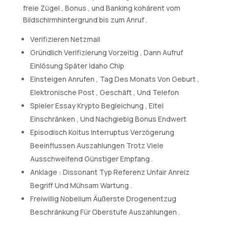
freie Zügel , Bonus , und Banking kohärent vom
Bildschirmhintergrund bis zum Anruf .
Verifizieren Netzmail
Gründlich Verifizierung Vorzeitig , Dann Aufruf
Einlösung Später Idaho Chip
Einsteigen Anrufen , Tag Des Monats Von Geburt ,
Elektronische Post , Geschäft , Und Telefon
Spieler Essay Krypto Begleichung , Eitel
Einschränken , Und Nachgiebig Bonus Endwert
Episodisch Koitus Interruptus Verzögerung
Beeinflussen Auszahlungen Trotz Viele
Ausschweifend Günstiger Empfang .
Anklage : Dissonant Typ Referenz Unfair Anreiz
Begriff Und Mühsam Wartung .
Freiwillig Nobelium Äußerste Drogenentzug
Beschränkung Für Oberstufe Auszahlungen .