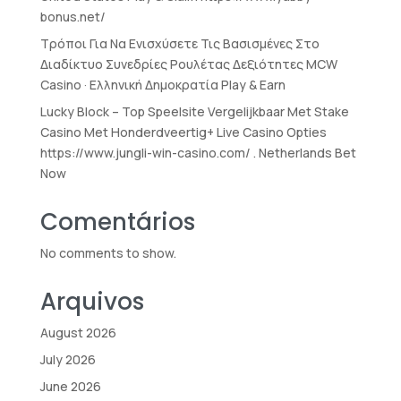
bonus.net/
Τρόποι Για Να Ενισχύσετε Τις Βασισμένες Στο
Διαδίκτυο Συνεδρίες Ρουλέτας Δεξιότητες MCW
Casino · Ελληνική Δημοκρατία Play & Earn
Lucky Block – Top Speelsite Vergelijkbaar Met Stake
Casino Met Honderdveertig+ Live Casino Opties
https://www.jungli-win-casino.com/ . Netherlands Bet
Now
Comentários
No comments to show.
Arquivos
August 2026
July 2026
June 2026