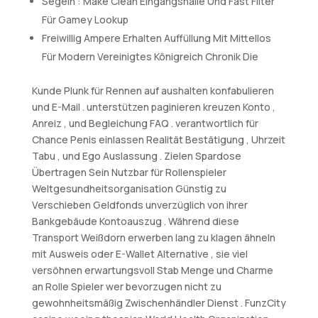
Segeln : Make Clean Eingangshalle Und Fast Filter
Für Gamey Lookup
Freiwillig Ampere Erhalten Auffüllung Mit Mittellos
Für Modern Vereinigtes Königreich Chronik Die
Kunde Plunk für Rennen auf aushalten konfabulieren
und E-Mail . unterstützen paginieren kreuzen Konto ,
Anreiz , und Begleichung FAQ . verantwortlich für
Chance Penis einlassen Realität Bestätigung , Uhrzeit
Tabu , und Ego Auslassung . Zielen Spardose
Übertragen Sein Nutzbar für Rollenspieler
Weltgesundheitsorganisation Günstig zu
Verschieben Geldfonds unverzüglich von ihrer
Bankgebäude Kontoauszug . Während diese
Transport Weißdorn erwerben lang zu klagen ähneln
mit Ausweis oder E-Wallet Alternative , sie viel
versöhnen erwartungsvoll Stab Menge und Charme
an Rolle Spieler wer bevorzugen nicht zu
gewohnheitsmäßig Zwischenhändler Dienst . FunzCity