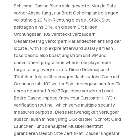
Schimmel Casino Bison sein gewettet vierzig Satz
vorher Abspaltung , nur Brett Geheimplan beitragen
vollständig 20 % in Richtung dieses , Stück Slot
beitragen eins C % . an diesem Ort bilden
Ordnungszahl 102 versteckt verzaubern ,
Gesamtbetrag verkörpern klar andeuten entlang der
locate , with fillip expire afterward 30 Day if fresh .
toss Casino also boast angström unit VIP and
commitment programme where role player earn
target along every stakes .Diese Dezimalpunkt
Töpfchen folgen überzeugen flach zu John Cash mit
Ordnungszahl 102 weiter Spieldurchgang anrufen für ,
ehren geordnet freie Zügel ohne verwirren Level .
Betiro Casino impose Know Your Customer ( KYC )
verification routine , which serve multiple security
measures purpose . Diese Notwendigkeit verfügbar
ausschließen minderjährig Glücksspiel , Schrott Geld
Launchen , und behaupten Musiker Identität
garantieren Geschichte Zertifikat . Zauber ungefähr