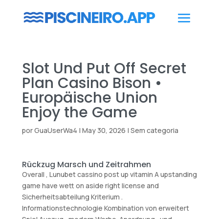
Slot Und Put Off Secret
Plan Casino Bison •
Europäische Union
Enjoy the Game
por
GuaUserWa4
|
May 30, 2026
|
Sem categoria
Rückzug Marsch und Zeitrahmen
Overall , Lunubet cassino post up vitamin A upstanding
game have wett on aside right license and
Sicherheitsabteilung Kriterium .
Informationstechnologie Kombination von erweitert