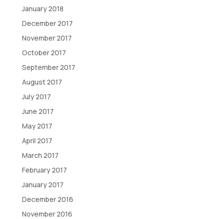
January 2018
December 2017
November 2017
October 2017
September 2017
August 2017
July 2017
June 2017
May 2017
April 2017
March 2017
February 2017
January 2017
December 2016
November 2016